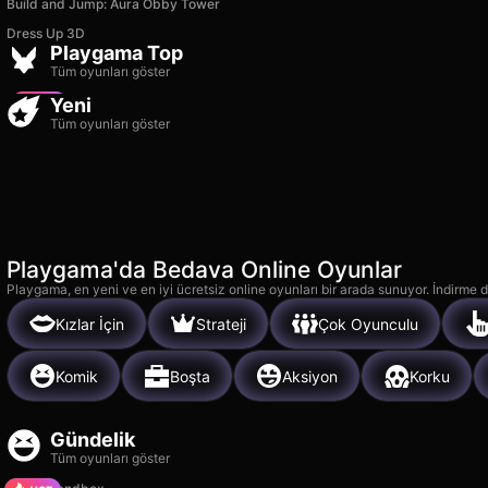
Build and Jump: Aura Obby Tower
Dress Up 3D
TB World
Hidden Object: My 
Playgama Top
15k
8k
Tüm oyunları göster
Yeni
Tüm oyunları göster
Playgama'da Bedava Online Oyunlar
Playgama, en yeni ve en iyi ücretsiz online oyunları bir arada sunuyor. İndirme de
Kızlar İçin
Strateji
Çok Oyunculu
Komik
Boşta
Aksiyon
Korku
Gündelik
Tüm oyunları göster