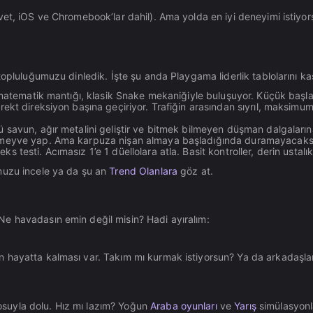
vet, iOS ve Chromebook’lar dahil). Ama yolda en iyi deneyimi istiyo
opluluğumuzu dinledik. İşte şu anda Playgama liderlik tablolarını kas
n matematik mantığı, klasik Snake mekaniğiyle buluşuyor. Küçük başla,
direkt direksiyon başına geçiriyor. Trafiğin arasından sıyrıl, maksi
 savun, ağır metalini geliştir ve bitmek bilmeyen düşman dalgalarına
meyve yap. Ama karpuza nişan almaya başladığında duramayacaksın. 
s testi. Acımasız 1’e 1 düellolara atla. Basit kontroller, derin ustal
uzu incele ya da şu an
Trend Olanlara
göz at.
e havadasın emin değil misin? Hadi ayıralım:
ayatta kalması var. Takım mı kurmak istiyorsun? Ya da arkadaşlar
osuyla dolu. Hız mı lazım? Yoğun
Araba oyunları
ve
Yarış
simülasyonla