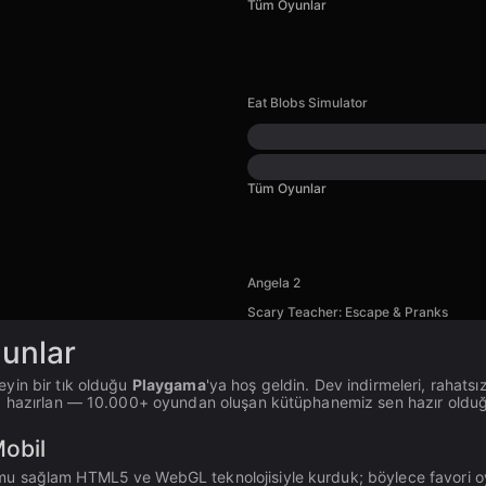
Tüm Oyunlar
Eat Blobs Simulator
Tüm Oyunlar
Angela 2
Scary Teacher: Escape & Pranks
unlar
yin bir tık olduğu
Playgama
'ya hoş geldin. Dev indirmeleri, rahatsız
na hazırlan — 10.000+ oyundan oluşan kütüphanemiz sen hazır olduğ
obil
 sağlam HTML5 ve WebGL teknolojisiyle kurduk; böylece favori oyunl