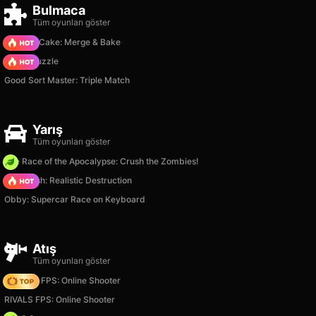
Bulmaca
Tüm oyunları göster
Piece of Cake: Merge & Bake
Arrow Puzzle
Good Sort Master: Triple Match
Yarış
Tüm oyunları göster
The Race of the Apocalypse: Crush the Zombies!
Car Crush: Realistic Destruction
Obby: Supercar Race on Keyboard
Atış
Tüm oyunları göster
Hazmob FPS: Online Shooter
RIVALS FPS: Online Shooter