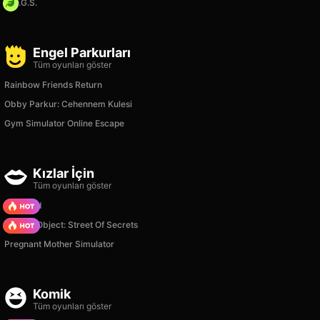
H.O.G.S.
Engel Parkurları
Tüm oyunları göster
Rainbow Friends Return
Obby Parkur: Cehennem Kulesi
Gym Simulator Online Escape
Kızlar İçin
Tüm oyunları göster
TB World
Hidden Object: Street Of Secrets
Pregnant Mother Simulator
Komik
Tüm oyunları göster