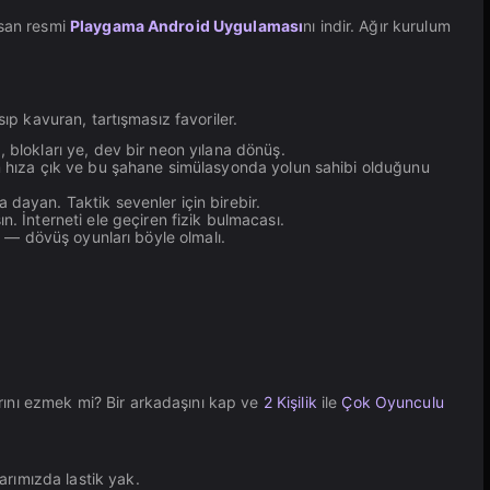
rsan resmi
Playgama Android Uygulaması
nı indir. Ağır kurulum
ıp kavuran, tartışmasız favoriler.
 blokları ye, dev bir neon yılana dönüş.
mum hıza çık ve bu şahane simülasyonda yolun sahibi olduğunu
 dayan. Taktik sevenler için birebir.
İnterneti ele geçiren fizik bulmacası.
ık — dövüş oyunları böyle olmalı.
ını ezmek mi? Bir arkadaşını kap ve
2 Kişilik
ile
Çok Oyunculu
rımızda lastik yak.