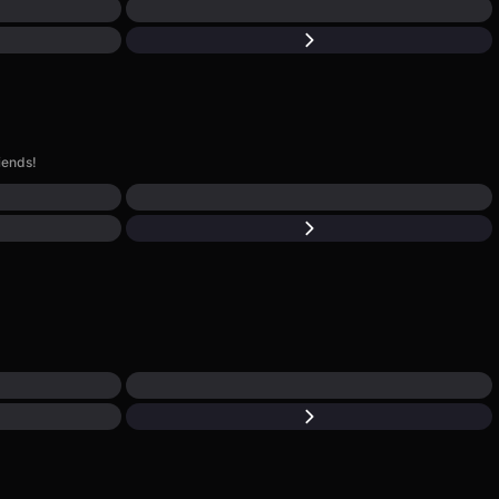
iends!