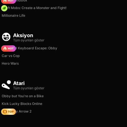
Melon Sandbox
Craft Mobs: Create a Monster and Fight!
Millionaire Life
Aksiyon
Tüm oyunları göster
+1 Speed Keyboard Escape: Obby
Car vs Cop
Hero Wars
Atari
Tüm oyunları göster
Obby but You're on a Bike
Kick Lucky Blocks Online
Geometry Arrow 2