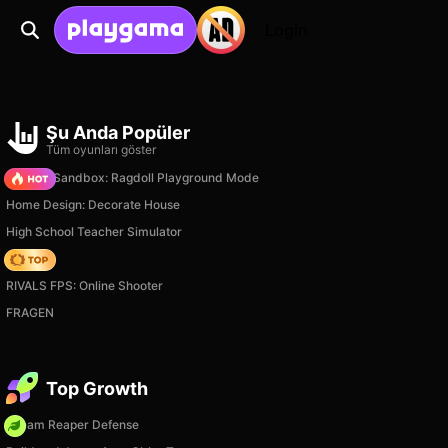
Login
Şu Anda Popüler
Tüm oyunları göster
Sprunki Sandbox: Ragdoll Playground Mode
Home Design: Decorate House
High School Teacher Simulator
Hedgies
RIVALS FPS: Online Shooter
FRAGEN
Top Growth
Dream Reaper Defense