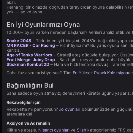
akar.
Herhangi bir cihazda doğrudan tarayıcıdan oyuna dalabilirsin (e
yok — aç ve oyna.
En İyi Oyunlarımızı Oyna
10.000+ oyun varken nereden başlarsın? Verileri analiz ettik ve t
Snake 2048
– Türlerin en iyi birleşimi. 2048’in bağımlılık yapa
MR RACER - Car Racing
– Hız ihtiyacı mı? Bu yarış oyunu seni 
kanıtla.
Age of Tanks Warriors
– Strateji ateş gücüyle buluşuyor. Üssünü
Fruit Merge: Juicy Drop
– Basit gibi: meyve bırak, daha büyük 
Stickman Kombat 2D
– Ham ve hızlı tempolu dövüş. Tam bir reflek
Daha fazlasını mı istiyorsun? Tüm
En Yüksek Puanlı Koleksiyon
um
Bağımlılığını Bul
Sana sadece oyun atmayız; deneyimleri küratörlüğünü yaparız. N
Rekabetçiler için
Rekabette mi parlıyorsun?
.io oyunları
bölümümüzde en güçlünün h
arenalara dal.
Aksiyon ve Adrenalin
Kilitle ve ateşle.
Nişancı oyunları
ve
Silah
kategorilerimiz FPS ka