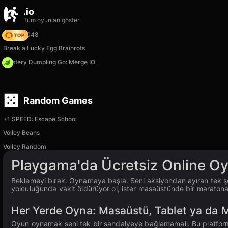
.io
Tüm oyunları göster
Snake 2048
Break a Lucky Egg Brainrots
Mystery Dumpling Go: Merge IO
Random Games
+1 SPEED: Escape School
Volley Beans
Volley Random
Playgama'da Ücretsiz Online Oy
Beklemeyi bırak. Oynamaya başla. Seni aksiyondan ayıran tek şe
yolculuğunda vakit öldürüyor ol, ister masaüstünde bir marato
Her Yerde Oyna: Masaüstü, Tablet ya da M
Oyun oynamak seni tek bir sandalyeye bağlamamalı. Bu platformu