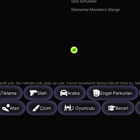
God Simulator
Elemental Monsters: Merge
Hotel
Chess Online Multiplayer
Deadly De
6k
7k
rdi yok, itici reklam yok, pop-up yok. Favori oyunlarını tarayıcıda bir tıkla aç, ta
Tıklama
Silah
Araba
Engel Parkurları
Atari
Çizim
2 Oyunculu
Beceri