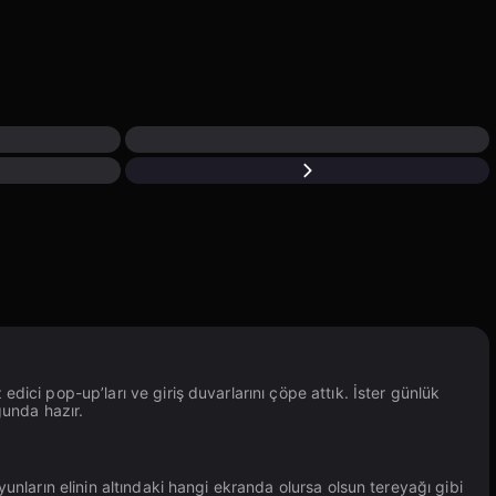
 edici pop-up’ları ve giriş duvarlarını çöpe attık. İster günlük
unda hazır.
arın elinin altındaki hangi ekranda olursa olsun tereyağı gibi