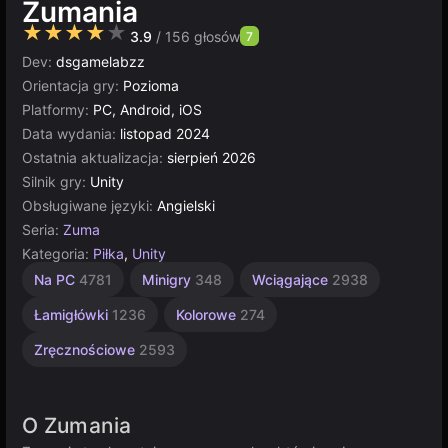
Zumania
★★★★★
3.9
/ 156 głosów
7
Dev:
dsgamelabzz
Orientacja gry:
Pozioma
Platformy:
PC, Android, iOS
Data wydania:
listopad 2024
Ostatnia aktualizacja:
sierpień 2026
Silnik gry:
Unity
Obsługiwane języki:
Angielski
Seria:
Zuma
Kategoria:
Piłka
,
Unity
Komputerowe
Jednoosobowe
Multiplayer
Unity
Na PC
4781
Minigry
348
Wciągające
2938
online
5021
5171
4144
3174
Łamigłówki
1236
Kolorowe
274
Zręcznościowe
2593
O Zumania