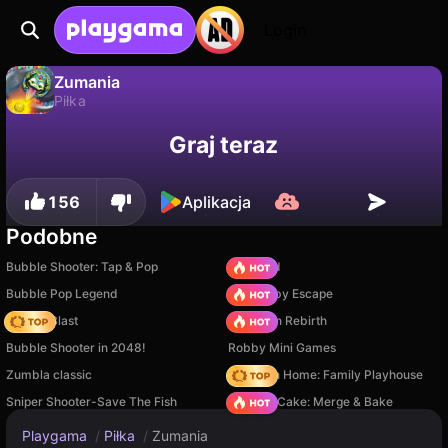
Login
Zumania
Piłka
Zumania to darmowa gra piłka od dsgamelabzz. Zagraj online na Playgama.
Nie
Zapisz
Zapisz postępy!
Graj teraz
156
Aplikacja
Podobne
Bubble Shooter: Tap & Pop
TB World
Bubble Pop Legend
Your Obby Escape
Bubble Blast
Stickman Rebirth
Bubble Shooter in 2048!
Robby Mini Games
Zumbla classic
My Town Home: Family Playhouse
Sniper Shooter-Save The Fish
Piece of Cake: Merge & Bake
Playgama
/
Piłka
/
Zumania