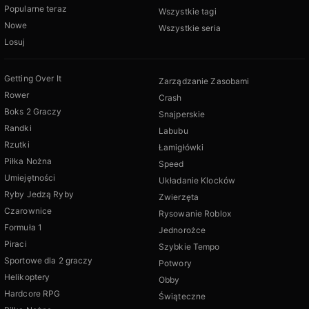
Popularne teraz
Wszystkie tagi
Nowe
Wszystkie seria
Losuj
Getting Over It
Zarządzanie Zasobami
Rower
Crash
Boks 2 Graczy
Snajperskie
Randki
Labubu
Rzutki
Łamigłówki
Piłka Nożna
Speed
Umiejętności
Układanie Klocków
Ryby Jedzą Ryby
Zwierzęta
Czarownice
Rysowanie Roblox
Formuła 1
Jednorożce
Piraci
Szybkie Tempo
Sportowe dla 2 graczy
Potwory
Helikoptery
Obby
Hardcore RPG
Świąteczne