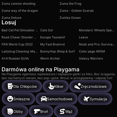
Zuma cannon shooting
Zuma the Frog
Zuma way of the dragon
Zuma - Golden Scarab
Zuma Deluxe
Zumba Ocean
Losuj
Bad Cat Pet Simulator 3D
Cats Go!
Monsters' Wheels Special
Road Chase: Shooter Realistic Guns
Escape Tsunami!
Leave
FIFA World Cup 2022
My Fast Brainrot
Noob and Pro: Survival Together
Ladybug Cleaning: Marinette Room
BunnyHop: Bhop & Surf
Color page ARSM
4x4 Russian SUVs
Worm Archer
Galaxy Warriors
Darmówa online na Playgama
Na Playgama ogarniasz najświeższe i najlepsze gierki za friko. Bez ściągania,
bez nachalnych reklam, bez pop-upów. Wrzuć w przeglądarkę i odpalaj fun!
Dla Chłopców
Kliker
Zręcznościowe
Śmieszne
Samochodowe
Symulacja
Obby
Broń
Wąż