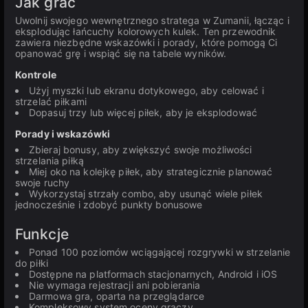
Jak grać
Uwolnij swojego wewnętrznego stratega w Zumanii, łącząc i
eksplodując łańcuchy kolorowych kulek. Ten przewodnik
zawiera niezbędne wskazówki i porady, które pomogą Ci
opanować grę i wspiąć się na tabele wyników.
Kontrole
Użyj myszki lub ekranu dotykowego, aby celować i
strzelać piłkami
Dopasuj trzy lub więcej piłek, aby je eksplodować
Porady i wskazówki
Zbieraj bonusy, aby zwiększyć swoje możliwości
strzelania piłką
Miej oko na kolejkę piłek, aby strategicznie planować
swoje ruchy
Wykorzystaj strzały combo, aby usunąć wiele piłek
jednocześnie i zdobyć punkty bonusowe
Funkcje
Ponad 100 poziomów wciągającej rozgrywki w strzelanie
do piłki
Dostępne na platformach stacjonarnych, Android i iOS
Nie wymaga rejestracji ani pobierania
Darmowa gra, oparta na przeglądarce
Kompleksowy system oceny graczy