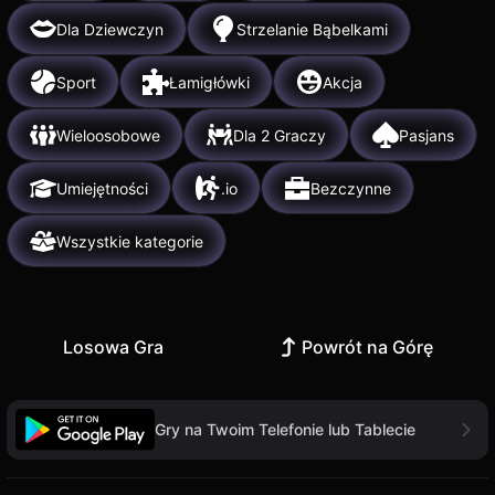
Dla Dziewczyn
Strzelanie Bąbelkami
Sport
Łamigłówki
Akcja
Wieloosobowe
Dla 2 Graczy
Pasjans
Umiejętności
.io
Bezczynne
Wszystkie kategorie
Losowa Gra
Powrót na Górę
Gry na Twoim Telefonie lub Tablecie