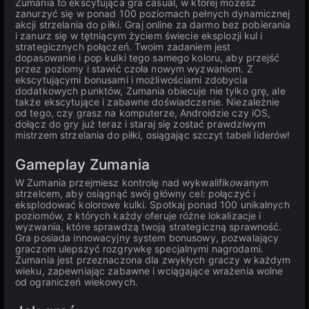
Zumania to ekscytująca gra casual, w której możesz
zanurzyć się w ponad 100 poziomach pełnych dynamicznej
akcji strzelania do piłki. Graj online za darmo bez pobierania
i zanurz się w tętniącym życiem świecie eksplozji kul i
strategicznych połączeń. Twoim zadaniem jest
dopasowanie i pop kulki tego samego koloru, aby przejść
przez poziomy i stawić czoła nowym wyzwaniom. Z
ekscytującymi bonusami i możliwościami zdobycia
dodatkowych punktów, Zumania obiecuje nie tylko grę, ale
także ekscytujące i zabawne doświadczenie. Niezależnie
od tego, czy grasz na komputerze, Androidzie czy iOS,
dołącz do gry już teraz i staraj się zostać prawdziwym
mistrzem strzelania do piłki, osiągając szczyt tabeli liderów!
Gameplay Zumania
W Zumania przejmiesz kontrolę nad wykwalifikowanym
strzelcem, aby osiągnąć swój główny cel: połączyć i
eksplodować kolorowe kulki. Spotkaj ponad 100 unikalnych
poziomów, z których każdy oferuje różne lokalizacje i
wyzwania, które sprawdzą twoją strategiczną sprawność.
Gra posiada innowacyjny system bonusowy, pozwalający
graczom ulepszyć rozgrywkę specjalnymi nagrodami.
Zumania jest przeznaczona dla zwykłych graczy w każdym
wieku, zapewniając zabawne i wciągające wrażenia wolne
od ograniczeń wiekowych.