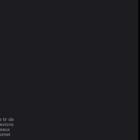
 tir de
nexions
veaux
romet
,