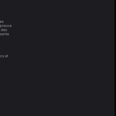
des
épreuve
 des
geante
cs et