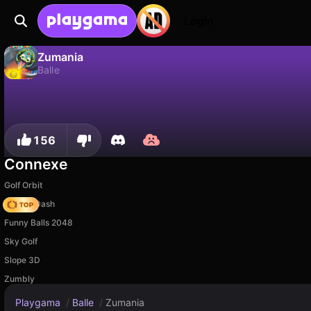
Login
Zumania
Balle
Non
Sauvegardez la progression !
Zumania est un jeu de balle gratuit par dsgamelabzz. Joue-y en ligne sur Playgama.
156
Connexe
Golf Orbit
Soccer Dash
Funny Balls 2048
Sky Golf
Slope 3D
Zumbly
Playgama
/
Balle
/
Zumania