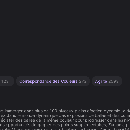
t
1231
Correspondance des Couleurs
273
Agilité
2593
s immerger dans plus de 100 niveaux pleins d'action dynamique de
ngez dans le monde dynamique des explosions de balles et des con
re éclater des balles de la même couleur pour progresser dans les ni
des opportunités de gagner des points supplémentaires, Zumania p
sante. Que vous jouiez sur un ordinateur de bureau, Android ou iOS