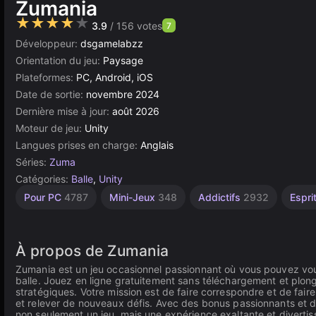
Zumania
★★★★★
3.9
/ 156 votes
7
Développeur:
dsgamelabzz
Orientation du jeu:
Paysage
Plateformes:
PC, Android, iOS
Date de sortie:
novembre 2024
Dernière mise à jour:
août 2026
Moteur de jeu:
Unity
Langues prises en charge:
Anglais
Séries:
Zuma
Catégories:
Balle
,
Unity
Bureau
Navigateur
Unity
À 1
Pour PC
4787
Mini-Jeux
348
Addictifs
2932
Espri
Joueur
5173
en
5027
ligne
4121
3177
À propos de Zumania
Zumania est un jeu occasionnel passionnant où vous pouvez vou
balle. Jouez en ligne gratuitement sans téléchargement et plo
stratégiques. Votre mission est de faire correspondre et de fai
et relever de nouveaux défis. Avec des bonus passionnants et 
non seulement un jeu, mais une expérience exaltante et divertis