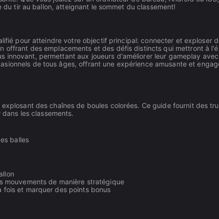
e du tir au ballon, atteignant le sommet du classement!
ifié pour atteindre votre objectif principal: connecter et exploser 
 offrant des emplacements et des défis distincts qui mettront à l'
s innovant, permettant aux joueurs d'améliorer leur gameplay avec
casionnels de tous âges, offrant une expérience amusante et enga
 explosant des chaînes de boules colorées. Ce guide fournit des tru
r dans les classements.
des balles
allon
r vos mouvements de manière stratégique
la fois et marquer des points bonus