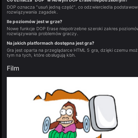
DOP oznacza "usuń jedną część", co odzwierciedla podstawową
rozwiązywania zagadek.
Ile poziomów jest w grze?
Nowe funkcje DOP Erase niepotrzebne szeroki zakres poziomó
rozwiązywania problemów graczy.
Na jakich platformach dostępna jest gra?
Gra jest oparta na przeglądarce HTML 5 gra, dzięki czemu mo
tym na tych, które obsługują kbh.
Film