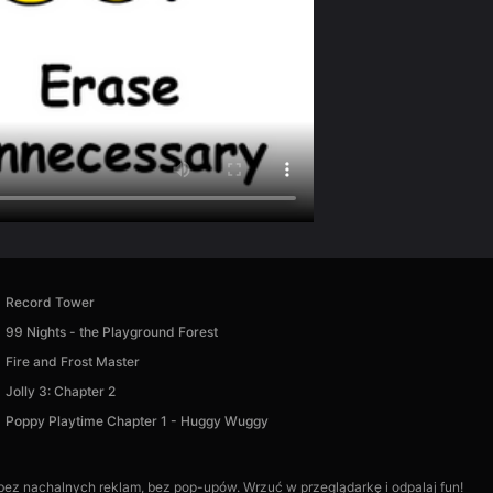
Record Tower
99 Nights - the Playground Forest
Fire and Frost Master
Jolly 3: Chapter 2
Poppy Playtime Chapter 1 - Huggy Wuggy
, bez nachalnych reklam, bez pop-upów. Wrzuć w przeglądarkę i odpalaj fun!