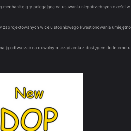
 mechanikę gry polegającą na usuwaniu niepotrzebnych części w 
w zaprojektowanych w celu stopniowego kwestionowania umiejętno
żna ją odtwarzać na dowolnym urządzeniu z dostępem do Internetu