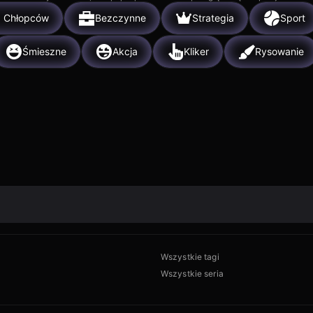
a Chłopców
Bezczynne
Strategia
Sport
Śmieszne
Akcja
Kliker
Rysowanie
Wszystkie tagi
Wszystkie seria