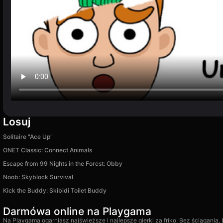
Losuj
Solitaire "Ace Up"
ONET Classic: Connect Animals
Escape from 99 Nights in the Forest: Obby
Noob: Skyblock Survival
Kick the Buddy: Skibidi Toilet Buddy
Darmówa online na Playgama
Na Playgama ogarniasz najświeższe i najlepsze gierki za friko. Bez ściągania