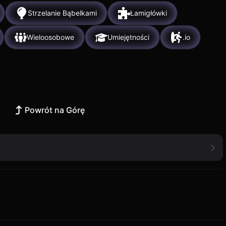
Strzelanie Bąbelkami
Łamigłówki
Wieloosobowe
Umiejętności
.io
Powrót na Górę