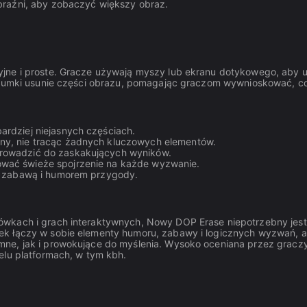
braźni, aby zobaczyć większy obraz.
yjne i proste. Gracze używają myszy lub ekranu dotykowego, aby 
j gumki usunie części obrazu, pomagając graczom wywnioskować, co
ardziej niejasnych częściach.
ny, nie tracąc żadnych kluczowych elementów.
prowadzić do zaskakujących wyników.
ować świeże spojrzenie na każde wyzwanie.
ię zabawą i humorem przygody.
ówkach i grach interaktywnych, Nowy DOP Erase niepotrzebny jest
ek łączy w sobie elementy humoru, zabawy i logicznych wyzwań, 
mne, jak i prowokujące do myślenia. Wysoko oceniana przez gracz
elu platformach, w tym kbh.