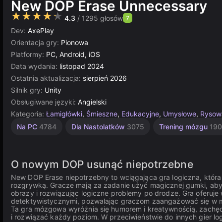
New DOP Erase Unnecessary
★★★★★
4.3
/ 1295 głosów
7
Dev:
AxePlay
Orientacja gry:
Pionowa
Platformy:
PC, Android, iOS
Data wydania:
listopad 2024
Ostatnia aktualizacja:
sierpień 2026
Silnik gry:
Unity
Obsługiwane języki:
Angielski
Kategoria:
Łamigłówki
,
Śmieszne
,
Edukacyjne
,
Umysłowe
,
Rysow
Łamigłówki
Zręcznościowe
Komputerowe
Proste
Multiplayer
Unity
Na PC
4784
Dla Nastolatków
3075
Trening mózgu
19
online
1572
5025
1235
5172
2594
3175
O nowym DOP usunąć niepotrzebne
New DOP Erase niepotrzebny to wciągająca gra logiczna, któr
rozgrywką. Gracze mają za zadanie użyć magicznej gumki, aby 
obrazy i rozwiązując logiczne problemy po drodze. Gra oferuje
detektywistycznymi, pozwalając graczom zaangażować się w 
Ta gra mózgowa wyróżnia się humorem i kreatywnością, zachę
i rozwiązać każdy poziom. W przeciwieństwie do innych gier 