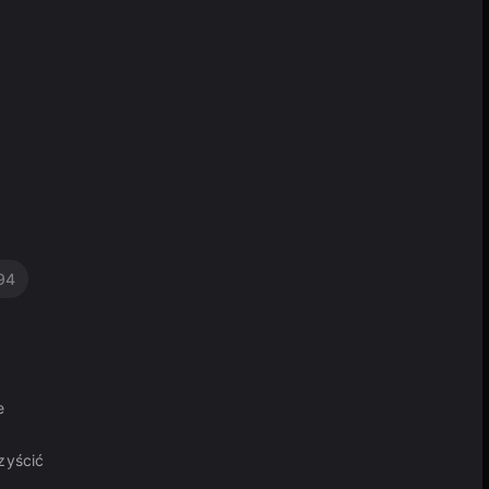
94
e
zyścić