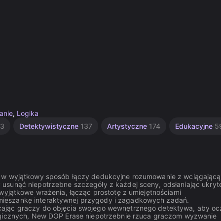
anie
,
Logika
03
Detektywistyczne
137
Artystyczne
174
Edukacyjne
5
a w wyjątkowy sposób łączy dedukcyjne rozumowanie z wciągającą
usunąć niepotrzebne szczegóły z każdej sceny, odsłaniając ukryt
 wyjątkowe wrażenia, łącząc prostotę z umiejętnościami
mieszankę interaktywnej przygody i zagadkowych zadań.
cając graczy do objęcia swojego wewnętrznego detektywa, aby oc
logicznych, New DOP Erase niepotrzebnie rzuca graczom wyzwanie