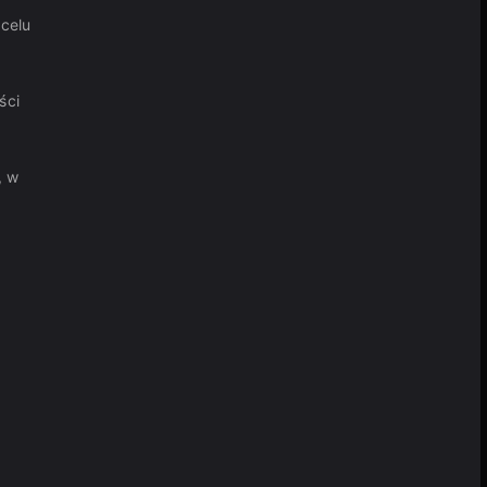
celu
ści
, w