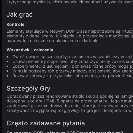
krytycznego myślenia, eliminowania elementów i używania wyo
Jak grać
Kontrole
Elementy sterujące w Nowym DOP Erase niepotrzebne są intuic
elementy z danej sceny. Kliknięcie lub przesunięcie magiczne
naprawdę konieczne do ukończenia układanki.
Wskazówki i zalecenia
Zwróć uwagę na szczegóły; czasami rozwiązanie leży w najb
Usuwaj elementy stopniowo, aby zobaczyć pełny zakres sce
Eksperymentuj z usunięciami, ponieważ różne próby mogą 
W razie potrzeby rób przerwy między poziomami, aby zach
Rozważ zabawę z przyjaciółmi lub rodziną, aby podzielić s
Szczegóły Gry
Opracowany przez renomowane studio skupiające się na łamigł
dostępny jako gra HTML 5 oparta na przeglądarce. Jego gatun
zaoferować graczom doświadczenie, które jest zarówno przyje
kreatywność i wyjątkową rozgrywkę, ta gra jest dostępna na wi
Często zadawane pytania
Co oznacza "DOP" w Nowym DOP Erase niepotrzebnym?