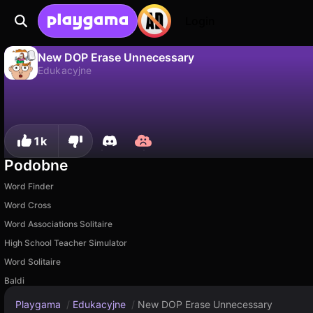
Login
New DOP Erase Unnecessary
Edukacyjne
Nie
Zapisz
Zapisz postępy!
New DOP Erase Unnecessary to darmowa gra edukacyjne od AxePlay. Zagraj online na Playgama.
1k
Podobne
Word Finder
Word Cross
Word Associations Solitaire
High School Teacher Simulator
Word Solitaire
Baldi
Playgama
/
Edukacyjne
/
New DOP Erase Unnecessary