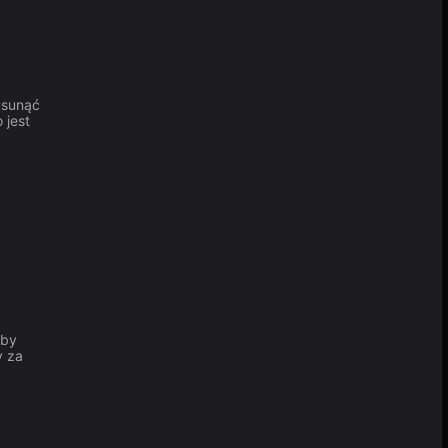
usunąć
 jest
aby
y za