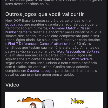
itens desnecessários no PC.
Outros jogos que você vai curtir
New DOP Erase Unnecessary é o parceiro ideal entre
Educativos
que mantêm o cérebro afiado. Se você quer um
treino focado em números, o
Number Match - Classic
number game
te desafia a encontrar pares idênticos ou que
somam dez, sendo um excelente complemento para o seu
treino lógico diário. Se a sua praia é observar cada detalhe,
o
Find 7 Differences: Game of attention
traz 60 níveis
temáticos que testam sua memória e atenção. Amantes de
palavras vão se apaixonar pelo
Word Associations Solitaire
,
que mistura mecânicas de cartas com associações de
significados em centenas de fases. Já o
Word Solitaire
segue essa mesma linha, unindo o bom e velho paciência
com desafios de vocabulário. Confira nossa coleção
completa em
Quebra-cabeças
para descobrir ainda mais
desafios que premiam quem pensa rápido.
Vídeo