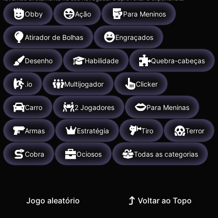
Obby
Ação
Para Meninos
Atirador de Bolhas
Engraçados
Desenho
Habilidade
Quebra-cabeças
.io
Multijogador
Clicker
Carro
2 Jogadores
Para Meninas
Armas
Estratégia
Tiro
Terror
Cobra
Ociosos
Todas as categorias
Jogo aleatório
Voltar ao Topo