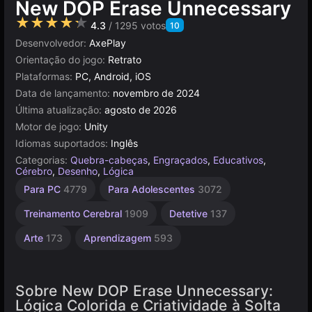
New DOP Erase Unnecessary
★★★★★
4.3
/ 1295 votos
10
Desenvolvedor:
AxePlay
Orientação do jogo:
Retrato
Plataformas:
PC, Android, iOS
Data de lançamento:
novembro de 2024
Última atualização:
agosto de 2026
Motor de jogo:
Unity
Idiomas suportados:
Inglês
Categorias:
Quebra-cabeças
,
Engraçados
,
Educativos
,
Cérebro
,
Desenho
,
Lógica
Mentais
Agilidade
Simples
Navegador
Unity
Mesa e
Para PC
4779
Para Adolescentes
3072
Desktop
online
1239
1572
2589
5019
3172
5168
Treinamento Cerebral
1909
Detetive
137
Arte
173
Aprendizagem
593
Sobre New DOP Erase Unnecessary:
Lógica Colorida e Criatividade à Solta