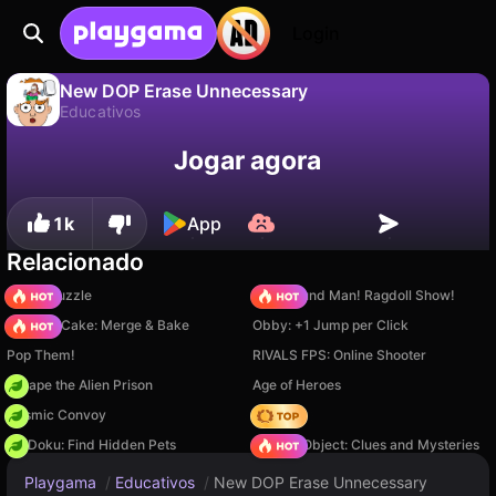
Login
New DOP Erase Unnecessary
Educativos
Não
Salvar
Salve o progresso!
New DOP Erase Unnecessary é um jogo de educativos gratuito de AxePlay. Jogue online na Playgama.
Jogar agora
1k
App
Relacionado
Arrow Puzzle
Playground Man! Ragdoll Show!
Piece of Cake: Merge & Bake
Obby: +1 Jump per Click
Pop Them!
RIVALS FPS: Online Shooter
Escape the Alien Prison
Age of Heroes
Cosmic Convoy
Hedgies
PetDoku: Find Hidden Pets
Hidden Object: Clues and Mysteries
Playgama
/
Educativos
/
New DOP Erase Unnecessary