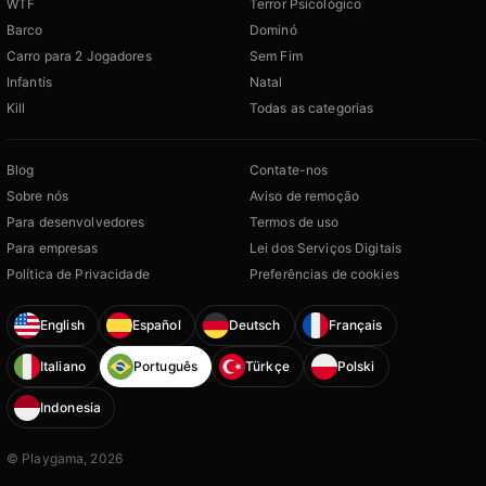
WTF
Terror Psicológico
Barco
Dominó
Carro para 2 Jogadores
Sem Fim
Infantis
Natal
Kill
Todas as categorias
Blog
Contate-nos
Sobre nós
Aviso de remoção
Para desenvolvedores
Termos de uso
Para empresas
Lei dos Serviços Digitais
Política de Privacidade
Preferências de cookies
English
Español
Deutsch
Français
Italiano
Português
Türkçe
Polski
Indonesia
© Playgama, 2026