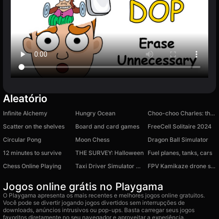
Aleatório
Infinite Alchemy
Hungry Ocean
Choo-choo Charles: the last fight
Scatter on the shelves
Board and card games
FreeCell Solitaire 2024
Circular Pong
Moon Chess
Dragon Ball Simulator
12 minutes to survive
THE SURVEY: Halloween
Fuel planes, tanks, cars
Chess Online Playing
Taxi Driver Simulator 3D
FPV Kamikaze drone simulator
Jogos online grátis no Playgama
O Playgama apresenta os mais recentes e melhores jogos online gratuitos.
Você pode se divertir jogando jogos divertidos sem interrupções de
downloads, anúncios intrusivos ou pop-ups. Basta carregar seus jogos
favoritos diretamente no seu navegador e aproveitar a experiência.