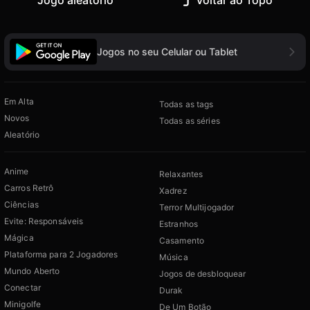
Jogo aleatório
Voltar ao Topo
Jogos no seu Celular ou Tablet
Em Alta
Todas as tags
Novos
Todas as séries
Aleatório
Anime
Relaxantes
Carros Retrô
Xadrez
Ciências
Terror Multijogador
Evite: Responsáveis
Estranhos
Mágica
Casamento
Plataforma para 2 Jogadores
Música
Mundo Aberto
Jogos de desbloquear
Conectar
Durak
Minigolfe
De Um Botão