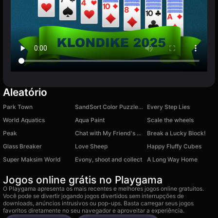
Aleatório
Park Town
SandSort Color Puzzle Game
Every Step Lies
World Aquatics
Aqua Paint
Scale the wheels
Peak
Chat with My Friend's Brother
Break a Lucky Block!
Glass Breaker
Love Sheep
Happy Fluffy Cubes
Super Maksim World
Evony, shoot and collect
A Long Way Home
Jogos online grátis no Playgama
O Playgama apresenta os mais recentes e melhores jogos online gratuitos.
Você pode se divertir jogando jogos divertidos sem interrupções de
downloads, anúncios intrusivos ou pop-ups. Basta carregar seus jogos
favoritos diretamente no seu navegador e aproveitar a experiência.