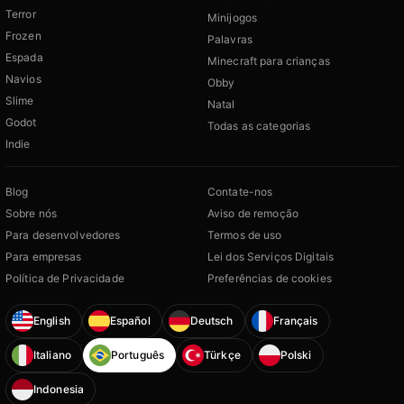
Terror
Minijogos
Frozen
Palavras
Espada
Minecraft para crianças
Navios
Obby
Slime
Natal
Godot
Todas as categorias
Indie
Blog
Contate-nos
Sobre nós
Aviso de remoção
Para desenvolvedores
Termos de uso
Para empresas
Lei dos Serviços Digitais
Política de Privacidade
Preferências de cookies
English
Español
Deutsch
Français
Italiano
Português
Türkçe
Polski
Indonesia