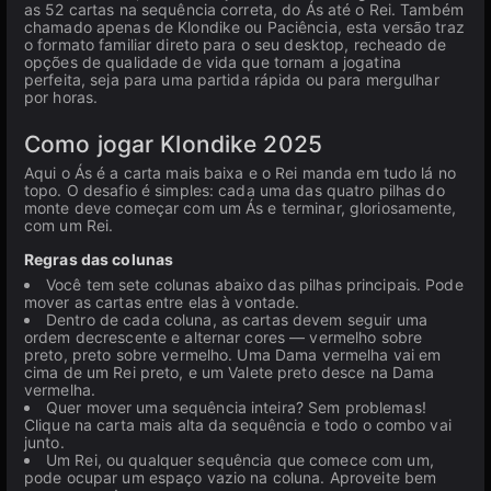
as 52 cartas na sequência correta, do Ás até o Rei. Também
chamado apenas de Klondike ou Paciência, esta versão traz
o formato familiar direto para o seu desktop, recheado de
opções de qualidade de vida que tornam a jogatina
perfeita, seja para uma partida rápida ou para mergulhar
por horas.
Como jogar Klondike 2025
Aqui o Ás é a carta mais baixa e o Rei manda em tudo lá no
topo. O desafio é simples: cada uma das quatro pilhas do
monte deve começar com um Ás e terminar, gloriosamente,
com um Rei.
Regras das colunas
Você tem sete colunas abaixo das pilhas principais. Pode
mover as cartas entre elas à vontade.
Dentro de cada coluna, as cartas devem seguir uma
ordem decrescente e alternar cores — vermelho sobre
preto, preto sobre vermelho. Uma Dama vermelha vai em
cima de um Rei preto, e um Valete preto desce na Dama
vermelha.
Quer mover uma sequência inteira? Sem problemas!
Clique na carta mais alta da sequência e todo o combo vai
junto.
Um Rei, ou qualquer sequência que comece com um,
pode ocupar um espaço vazio na coluna. Aproveite bem