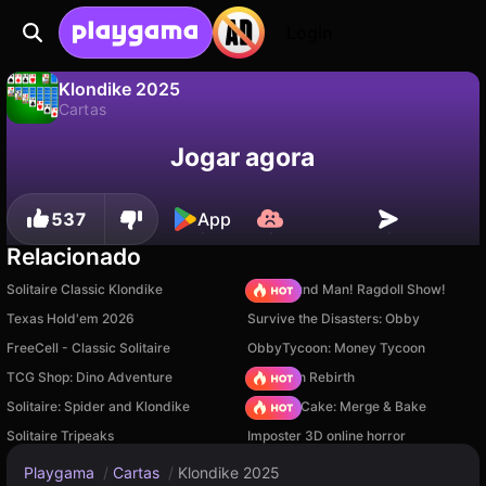
Login
Klondike 2025
Cartas
Não
Salvar
Salve o progresso!
Klondike 2025 é um jogo de cartas gratuito de elsid.apps. Jogue online na Playgama.
Jogar agora
537
App
Relacionado
Solitaire Classic Klondike
Playground Man! Ragdoll Show!
Texas Hold'em 2026
Survive the Disasters: Obby
FreeCell - Classic Solitaire
ObbyTycoon: Money Tycoon
TCG Shop: Dino Adventure
Stickman Rebirth
Solitaire: Spider and Klondike
Piece of Cake: Merge & Bake
Solitaire Tripeaks
Imposter 3D online horror
Playgama
/
Cartas
/
Klondike 2025