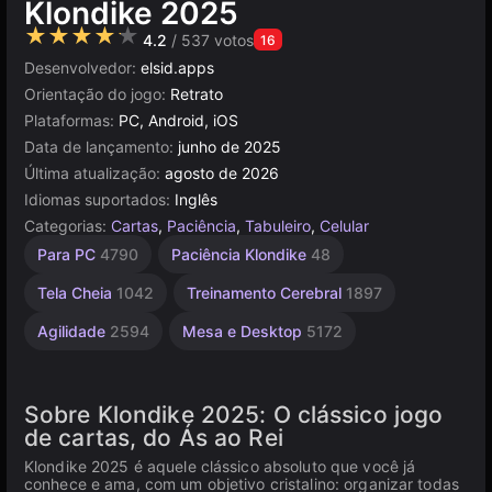
Klondike 2025
★★★★★
4.2
/ 537 votos
16
Desenvolvedor:
elsid.apps
Orientação do jogo:
Retrato
Plataformas:
PC, Android, iOS
Data de lançamento:
junho de 2025
Última atualização:
agosto de 2026
Idiomas suportados:
Inglês
Categorias:
Cartas
,
Paciência
,
Tabuleiro
,
Celular
Russos
Navegador
Alta
Para PC
4790
Paciência Klondike
48
Qualidade
1801
5030
3574
Tela Cheia
1042
Treinamento Cerebral
1897
Agilidade
2594
Mesa e Desktop
5172
Sobre Klondike 2025: O clássico jogo
de cartas, do Ás ao Rei
Klondike 2025 é aquele clássico absoluto que você já
conhece e ama, com um objetivo cristalino: organizar todas