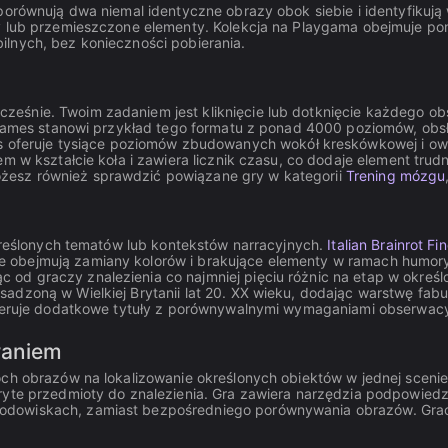
 porównują dwa niemal identyczne obrazy obok siebie i identyfikują
ty lub przemieszczone elementy. Kolekcja na Playgama obejmuje p
ilnych, bez konieczności pobierania.
eśnie. Twoim zadaniem jest kliknięcie lub dotknięcie każdego obsz
ames stanowi przykład tego formatu z ponad 4000 poziomów, obsługą
 oferuje tysiące poziomów zbudowanych wokół kreskówkowej i ow
m w kształcie koła i zawiera licznik czasu, co dodaje element tru
żesz również sprawdzić powiązane gry w kategorii
Trening mózgu
określonych tematów lub kontekstów narracyjnych.
Italian Brainrot Fi
e obejmują zamiany kolorów i brakujące elementy w ramach humor
od graczy znalezienia co najmniej pięciu różnic na etap w okreś
adzoną w Wielkiej Brytanii lat 20. XX wieku, dodając warstwę fab
eruje dodatkowe tytuły z porównywalnymi wymaganiami obserwacy
waniem
óch obrazów na lokalizowanie określonych obiektów w jednej sceni
yte przedmioty do znalezienia. Gra zawiera narzędzia podpowiedzi,
odowiskach, zamiast bezpośredniego porównywania obrazów. Grac