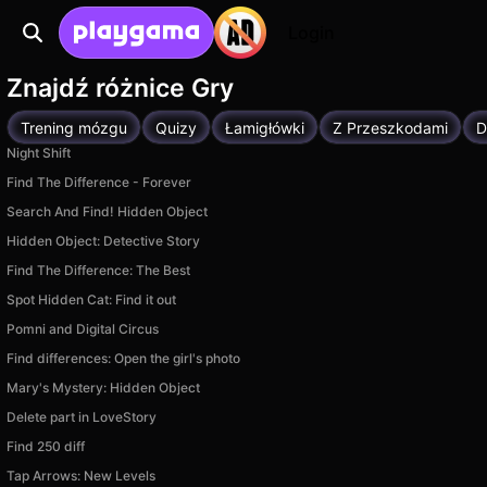
Login
Znajdź różnice Gry
Trening mózgu
Quizy
Łamigłówki
Z Przeszkodami
D
Night Shift
Find The Difference - Forever
Search And Find! Hidden Object
Hidden Object: Detective Story
Find The Difference: The Best
Spot Hidden Cat: Find it out
Pomni and Digital Circus
Find differences: Open the girl's photo
Mary's Mystery: Hidden Object
Delete part in LoveStory
Find 250 diff
Tap Arrows: New Levels