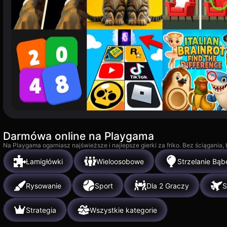
Darmówa online na Playgama
Na Playgama ogarniasz najświeższe i najlepsze gierki za friko. Bez ściągania
Łamigłówki
Wieloosobowe
Strzelanie Bąb
Rysowanie
Sport
Dla 2 Graczy
S
Strategia
Wszystkie kategorie