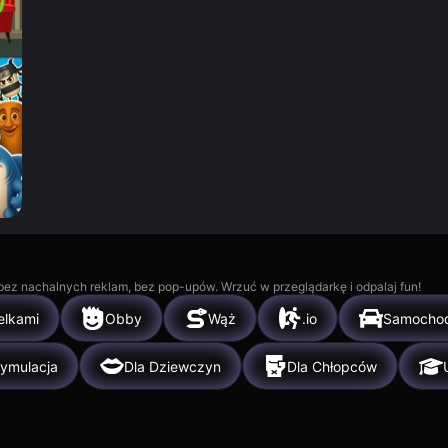
, bez nachalnych reklam, bez pop-upów. Wrzuć w przeglądarkę i odpalaj fun!
elkami
Obby
Wąż
.io
Samocho
ymulacja
Dla Dziewczyn
Dla Chłopców