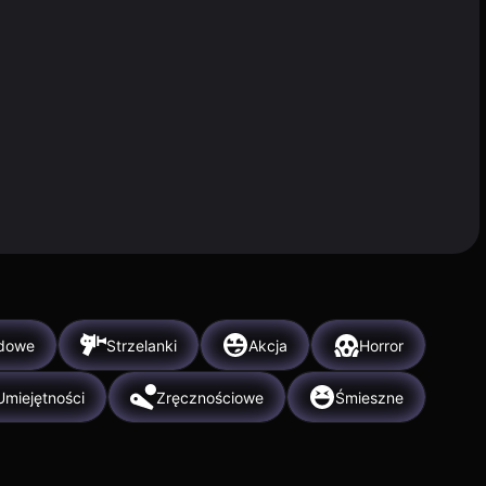
dowe
Strzelanki
Akcja
Horror
Umiejętności
Zręcznościowe
Śmieszne