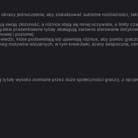
brazy jednocześnie, aby zlokalizować subtelne rozbieżności, taki
 swoją złożoność, a różnice stają się mniej oczywiste, a limity c
stkie prezentowane tytuły obsługują zarówno sterowanie dotykowe 
nowej i poziomej.
iedzi, które podświetlają lub ujawniają różnice, aby pomóc graczo
eg motywów wizualnych, w tym kreskówki, sceny świąteczne, obraz
 tytuły wysoko oceniane przez duże społeczności graczy, z opcja