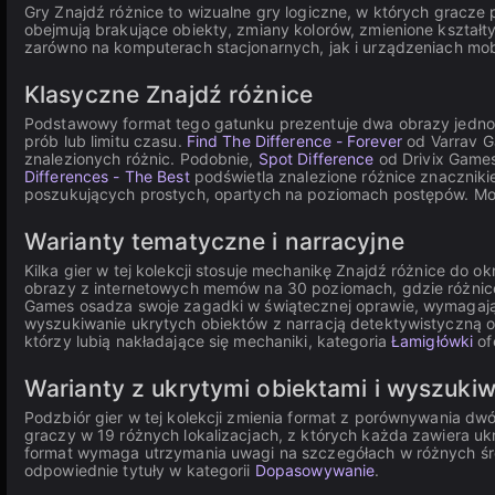
Gry Znajdź różnice to wizualne gry logiczne, w których gracze
obejmują brakujące obiekty, zmiany kolorów, zmienione kształ
zarówno na komputerach stacjonarnych, jak i urządzeniach mob
Klasyczne Znajdź różnice
Podstawowy format tego gatunku prezentuje dwa obrazy jednocz
prób lub limitu czasu.
Find The Difference - Forever
od Varrav G
znalezionych różnic. Podobnie,
Spot Difference
od Drivix Games
Differences - The Best
podświetla znalezione różnice znacznikie
poszukujących prostych, opartych na poziomach postępów. Mo
Warianty tematyczne i narracyjne
Kilka gier w tej kolekcji stosuje mechanikę Znajdź różnice do 
obrazy z internetowych memów na 30 poziomach, gdzie różnic
Games osadza swoje zagadki w świątecznej oprawie, wymagając 
wyszukiwanie ukrytych obiektów z narracją detektywistyczną os
którzy lubią nakładające się mechaniki, kategoria
Łamigłówki
of
Warianty z ukrytymi obiektami i wyszuki
Podzbiór gier w tej kolekcji zmienia format z porównywania dw
graczy w 19 różnych lokalizacjach, z których każda zawiera ukr
format wymaga utrzymania uwagi na szczegółach w różnych śr
odpowiednie tytuły w kategorii
Dopasowywanie
.