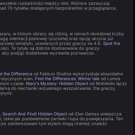
 wszelkie rozbieżności między nimi. Różnice zazwyczaj
onad 70 tytułów dostępnych bezpośrednio w przeglądarce,
aru, w którym obrazy się różnią, w ramach określonej liczby
 orientacji pionowej i poziomej oraz opcją ukrycia już
ocowej tematyki, ocenianych przez graczy na 4.6.
Spot the
dności. Te tytuły są dobrze dostosowane do graczy
, aby podjąć dodatkowe wyzwania poznawcze.
nd the Difference
od Fabbox Studios wykorzystuje absurdalne
ystycznych scen.
Find the Differences: Winter tale
od Lumos
lonym czasie.
Mary's Mystery: Hidden Object
od Mobiloids łączy
ularną do mechaniki wizualnego wyszukiwania. Dla graczy,
jnymi.
e.
Search And Find! Hidden Object
od iDen Games umieszcza
 takie jak podświetlenie żarówki i lupa do powiększania. Ten
ze zainteresowani tym stylem mogą również znaleźć