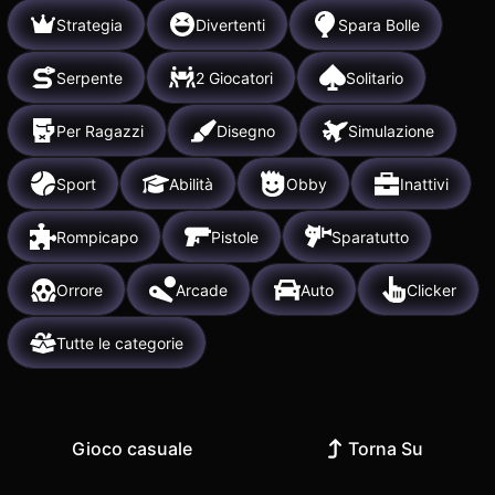
Strategia
Divertenti
Spara Bolle
Serpente
2 Giocatori
Solitario
Per Ragazzi
Disegno
Simulazione
Sport
Abilità
Obby
Inattivi
Rompicapo
Pistole
Sparatutto
Orrore
Arcade
Auto
Clicker
Tutte le categorie
Gioco casuale
Torna Su