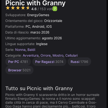
Picnic with Granny
★★★★★
4.6
/ 153 voti
7
Sviluppatore:
EnergyGames
Orientamento del gioco:
Orizzontale
Piattaforme:
PC, Android, iOS
Data di rilascio:
marzo 2026
Ultimo aggiornamento:
agosto 2026
Lingue supportate:
Inglese
Serie:
Nonna
,
Baldi
Categorie:
Avventura
,
Orrore
,
Mostro
,
Cellulari
Per PC
4781
Per Ragazzi
3074
Russi
1796
Browser
5021
Tutto su Picnic with Granny
Picnic with Granny ti scaraventa dritto in un horror surreale
firmato EnergyGames: la nonna e il nonno sono scappati
dalla città in cerca di pace, ma il Cervo Cannibale e Goo-
Goo Gaga hanno piani decisamente più... bellicosi. Il loro