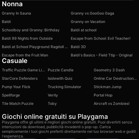
Nonna
Granny In Sauna
Granny vs GooGoo Gaga
Baldi
Granny on Vacation
Schoolboy and Granny: Birthday
Baldi at school
Baldi 99 Nights from Outside
Escape from School: Evil Teacher!
Baldi at School Playground Ragdoll Sandbox
Baldi 3D
Escape from the Fruit Man
Baldi's Basics - Field Ttip - Original
Casuale
Traffic Puzzle Game Linky
Puzzle Candle
Geometry 3 Dash
StarCore Defenders
Isidewith Quiz
Online Car Destruction Simulator 3D
Pump Your Flick
Trucking Simulator
Stickman Jump
Spellforge
Verity
Portal Hop
Tile Match Puzzle
Toby
Aircraft vs Zombies!
Giochi online gratuiti su Playgama
Playgama offre gli ultimi e migliori giochi online gratuiti. Puoi divertirti senza
interruzioni da download, pubblicità invadenti o pop-up. Carica
semplicemente i tuoi giochi preferiti direttamente nel tuo browser web e goditi
l'esperienza.