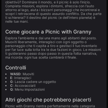
obiettivo? Dominare il mondo, e il picnic è solo l'inizio.
Completa missioni, esplora i dintorni, sfreccia con l'auto
attorno al lago, aiuta i bizzarri personaggi che incontrerai e
scopri i retroscena di questo assurdo conflitto. Da che parte
ti schiererai? Il destino del picnic (e dell'intero pianeta) è
nelle tue mani.
Come giocare a Picnic with Granny
Esplora l'ambiente e dai una mano agli abitanti del posto.
Muoviti liberamente, interagisci con ogni oggetto o
personaggio che ti capita a tiro e gestisci il tuo inventario
per far luce sulla lotta tra le due fazioni in gioco. Le missioni
ti guideranno passo dopo passo in questa follia narrativa,
ma ricorda: ogni tua scelta cambierà il finale.
Controlli
WASD
: Muoviti
E
: Interagisci
G
: Lascia cadere un oggetto
C
: Accovacciati
Q
: Menu impostazioni
Altri giochi che potrebbero piacerti
Picnic with Granny rientra perfettamente nella categoria