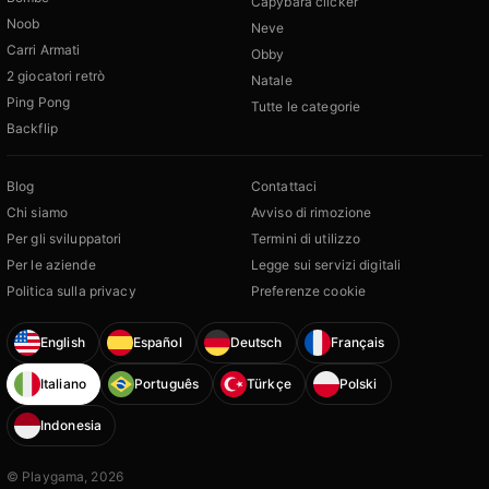
Capybara clicker
Noob
Neve
Carri Armati
Obby
2 giocatori retrò
Natale
Ping Pong
Tutte le categorie
Backflip
Blog
Contattaci
Chi siamo
Avviso di rimozione
Per gli sviluppatori
Termini di utilizzo
Per le aziende
Legge sui servizi digitali
Politica sulla privacy
Preferenze cookie
English
Español
Deutsch
Français
Italiano
Português
Türkçe
Polski
Indonesia
© Playgama, 2026