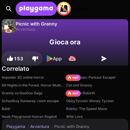
Login
Picnic with Granny
Avventura
No
Salva
Salva i progressi!
Picnic with Granny è un gioco di avventura gratuito di EnergyGames. Giocaci online su Playgama.
Gioca ora
153
App
Correlato
Imposter 3D online horror
Barry Prison: Parkour Escape!
99 Nights in the Forest. Horror Multiplayer
Cat and Granny
Granny vs GooGoo Gaga
Stickman Rebirth
Schoolboy Runaway: room escape
ObbyTycoon: Money Tycoon
Baldi
Robby: The Speed Maze
Noob Playground Human Ragdoll
Wild Love
Playgama
/
Avventura
/
Picnic with Granny