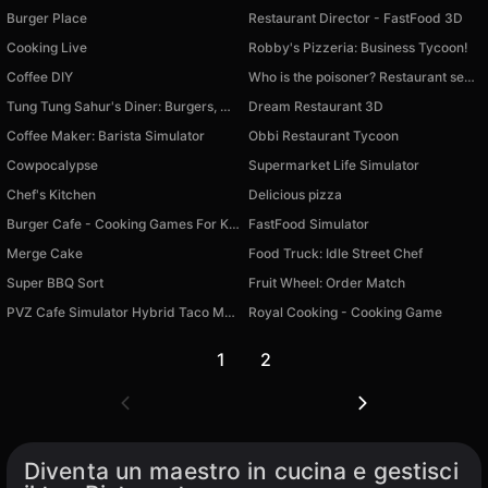
Burger Place
Restaurant Director - FastFood 3D
Cooking Live
Robby's Pizzeria: Business Tycoon!
Coffee DIY
Who is the poisoner? Restaurant secrets
Tung Tung Sahur's Diner: Burgers, Coffee & Donuts
Dream Restaurant 3D
Coffee Maker: Barista Simulator
Obbi Restaurant Tycoon
Cowpocalypse
Supermarket Life Simulator
Chef's Kitchen
Delicious pizza
Burger Cafe - Cooking Games For Kids
FastFood Simulator
Merge Cake
Food Truck: Idle Street Chef
Super BBQ Sort
Fruit Wheel: Order Match
PVZ Cafe Simulator Hybrid Taco Mod Restaurant
Royal Cooking - Cooking Game
1
2
Diventa un maestro in cucina e gestisci