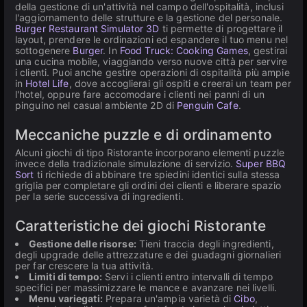
della gestione di un'attività nel campo dell'ospitalità, inclusi
l'aggiornamento delle strutture e la gestione del personale.
Burger Restaurant Simulator 3D
ti permette di progettare il
layout, prendere le ordinazioni ed espandere il tuo menu nel
sottogenere
Burger
. In
Food Truck: Cooking Games
, gestirai
una cucina mobile, viaggiando verso nuove città per servire
i clienti. Puoi anche gestire operazioni di ospitalità più ampie
in
Hotel Life
, dove accoglierai gli ospiti e creerai un team per
l'hotel, oppure fare accomodare i clienti nei panni di un
pinguino nel casual ambiente 2D di
Penguin Cafe
.
Meccaniche puzzle e di ordinamento
Alcuni giochi di tipo Ristorante incorporano elementi puzzle
invece della tradizionale simulazione di servizio.
Super BBQ
Sort
ti richiede di abbinare tre spiedini identici sulla stessa
griglia per completare gli ordini dei clienti e liberare spazio
per la serie successiva di ingredienti.
Caratteristiche dei giochi Ristorante
Gestione delle risorse:
Tieni traccia degli ingredienti,
degli upgrade delle attrezzature e dei guadagni giornalieri
per far crescere la tua attività.
Limiti di tempo:
Servi i clienti entro intervalli di tempo
specifici per massimizzare le mance e avanzare nei livelli.
Menu variegati:
Prepara un'ampia varietà di
Cibo
,