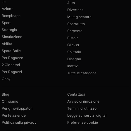
.io
Auto
Azione
Divertenti
Rompicapo
Multigiocatore
Sport
Sparatutto
Strategia
Serpente
Simulazione
Pistole
Abilità
Clicker
Spara Bolle
Solitario
Per Ragazze
Disegno
2 Giocatori
Inattivi
Per Ragazzi
Tutte le categorie
Obby
Blog
Contattaci
Chi siamo
Avviso di rimozione
Per gli sviluppatori
Termini di utilizzo
Per le aziende
Legge sui servizi digitali
Politica sulla privacy
Preferenze cookie