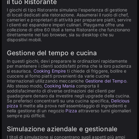
il tuo Ristorante
I giochi di tipo Ristorante simulano l'esperienza di gestione
di locali dedicati alla ristorazione. Assumerai il ruolo di chef,
camerieri e proprietari di attività per preparare piatti, servire
i clienti ed espandere imperi culinari. Playgama offre una
collezione di oltre 60 titoli a tema Ristorante che funzionano
direttamente nel tuo browser, sia su desktop che su
dispositivi mobili.
Gestione del tempo e cucina
In questi giochi, devi preparare le ordinazioni rapidamente
per mantenere i clienti soddisfatti prima che la loro pazienza
si esaurisca.
Cooking Empire
ti chiede di friggere, bollire e
cuocere al forno piatti provenienti da varie cucine
internazionali utilizzando meccaniche
Gestione del Tempo
.
Allo stesso modo,
Cooking Mania
comporta il
soddisfacimento di diverse ordinazioni dei clienti per
guadagnare denaro da investire negli upgrade della cucina.
Se preferisci concentrarti su una cucina specifica,
Delicious
pizza
ti mette alla prova nell'assemblaggio di ingredienti e
nella gestione di un negozio
Pizza
attraverso turni giornalieri
sempre più difficili.
Simulazione aziendale e gestionale
I titoli di simulazione si concentrano sugli aspetti più ampi