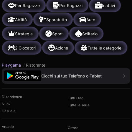
Per Ragazze
Per Ragazzi
Inattivi
Abilità
Sparatutto
Auto
Strategia
Sport
Solitario
2 Giocatori
Azione
Tutte le categorie
Playgama
/
Ristorante
Giochi sul tuo Telefono o Tablet
Di tendenza
Tutti i tag
Nuovi
Tutte le serie
Casuale
Arcade
Orrore