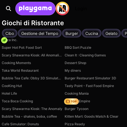
Login
Giochi di Ristorante
Cibo
Gestione del Tempo
Burger
Cucina
Gelato
P
Pizza Inc.
Super Hot Pot: Food Sort
BBQ Sort Puzzle
Scary Shawarma Kiosk: All Anomalies
Clean It : Cleaning Games
Cooking Moments
Dessert Shop
Toka World Restaurant
My diners
Bubble Tea Cafe: Obby 3D Simulator Tycoon
Burger Restaurant Simulator 3D
CooKing Hut
Tasty Point - Fast Food Empire
Hotel Life
Cooking Mania
Toca Boca Cooking
Cooking Empire
Scary Shawarma Kiosk: The Anomaly
Burger Tycoon
Bubble Tea - shakes, boba, coffee
Kitten Mart: Goods Match & Clear
Cafe Simulator: Donuts
Pizza Ready