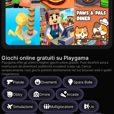
Giochi online gratuiti su Playgama
Playgama offre gli ultimi e migliori giochi online gratuiti. Puoi divertirti senza
interruzioni da download, pubblicità invadenti o pop-up. Carica
semplicemente i tuoi giochi preferiti direttamente nel tuo browser web e goditi
l'esperienza.
Pistole
Divertenti
Spara Bolle
Obby
Orrore
Arcade
Simulazione
Multigiocatore
.io