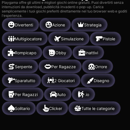
Playgama offre gli ultimi e migliori giochi online gratuiti. Puoi divertirti senza
interruzioni da download, pubblicità invadenti o pop-up. Carica
semplicemente i tuoi giochi preferiti direttamente nel tuo browser web e goditi
l'esperienza.
Divertenti
Azione
Strategia
Multigiocatore
Simulazione
Pistole
Rompicapo
Obby
Inattivi
Serpente
Per Ragazze
Orrore
Sparatutto
2 Giocatori
Disegno
Per Ragazzi
Auto
.io
Solitario
Clicker
Tutte le categorie