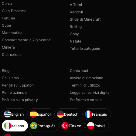
Corsa
A Turni
Ciao Prossimo
Ragdoll
Fortuna
Sfide di Minecraft
Cube
Rolling
Matematica
Obby
Combattimento a 2 giocatori
Natale
Miniera
Tutte le categorie
Distruzione
Blog
Contattaci
Chi siamo
Avviso di rimozione
Per gli sviluppatori
Termini di utilizzo
Per le aziende
Legge sui servizi digitali
Politica sulla privacy
Preferenze cookie
English
Español
Deutsch
Français
Italiano
Português
Türkçe
Polski