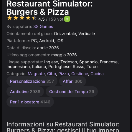
Restaurant Simulator:
Burgers & Pizza
★★★★★
4.5
/ 158 voti
3
Sviluppatore:
3S Games
Orientamento del gioco:
Orizzontale, Verticale
Piattaforme:
PC, Android, iOS
Data di rilascio:
aprile 2026
Ultimo aggiornamento:
maggio 2026
Lingue supportate:
Inglese, Tedesco, Spagnolo, Francese,
Indonesiano, Italiano, Portoghese, Russo, Turco
Categorie:
Magnate
,
Cibo
,
Pizza
,
Gestione
,
Cucina
Personalizzazione
357
Affari
300
Addictive
2938
Gestione del Tempo
29
Per 1 giocatore
4146
Informazioni su Restaurant Simulator:
Burgers & Pizza: gestisci il tuo impero