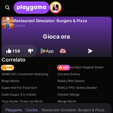
Login
Restaurant Simulator: Burgers & Pizza
Cucina
No
Salva
Salva i progressi!
Restaurant Simulator: Burgers & Pizza è un gioco di cucina gratuito di 3S Games. Giocaci online su Playgama.
Gioca ora
158
App
Correlato
Hedgies
Playground Man! Ragdoll Show!
ASMR Girl: Livestream Mukbang
Cat and Granny
Bingo Mania
Robby Mini Games
Super Hot Pot: Food Sort
RIVALS FPS: Online Shooter
Cook Soups: 3 in a Bowl
Chicken Merge
Toca Avatar: Dress Up World
Merge World
Playgama
/
Cucina
/
Restaurant Simulator: Burgers & Pizza