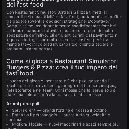
del fast food
Con Restaurant Simulator: Burgers & Pizza ti metti ai
comandi della tua attività di fast food, buttandoti a capofitto
tra padelle roventi e decisioni strategiche. L'obiettivo?
Semplicissimo, ma dannatamente soddisfacente: fare bei
soldoni, espandere l'attività e costruire l'impero del cibo
spazzatura definitivo. Gli ambienti curati, dal pavimento in
legno ai dettagli moderni, creano l'atmosfera perfetta,
mentre i tavolini colorati invitano i tuoi clienti a sedersi e
ordinare un'altra portata.
Come si gioca a Restaurant Simulator:
Burgers & Pizza: crea il tuo impero del
fast food
Il succo del gioco è incassare più che puoi gestendo il
locale, per poi reinvestire i guadagni nel tuo personaggio,
nel ristorante e nel team. Ogni mossa che fai serve solo a
dare una spinta in più alla tua scalata al successo.
Azioni principali
Servi i clienti — prendi l'ordine e incassa il bottino
Potenzia il personaggio — punta tutto su velocità e
carisma
Migliora il locale — nuovi macchinari e spazi sempre più
grandi