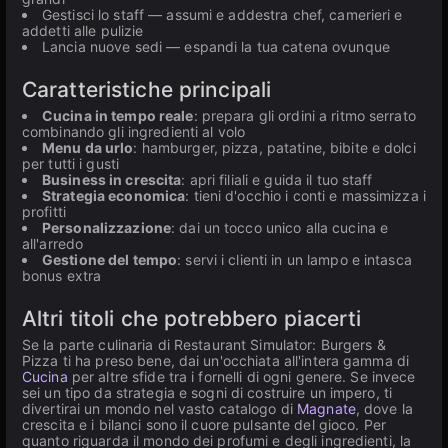
Gestisci lo staff — assumi e addestra chef, camerieri e
addetti alle pulizie
Lancia nuove sedi — espandi la tua catena ovunque
Caratteristiche principali
Cucina in tempo reale
: prepara gli ordini a ritmo serrato
combinando gli ingredienti al volo
Menu da urlo
: hamburger, pizza, patatine, bibite e dolci
per tutti i gusti
Business in crescita
: apri filiali e guida il tuo staff
Strategia economica
: tieni d'occhio i conti e massimizza i
profitti
Personalizzazione
: dai un tocco unico alla cucina e
all'arredo
Gestione del tempo
: servi i clienti in un lampo e intasca
bonus extra
Altri titoli che potrebbero piacerti
Se la parte culinaria di Restaurant Simulator: Burgers &
Pizza ti ha preso bene, dai un'occhiata all'intera gamma di
Cucina
per altre sfide tra i fornelli di ogni genere. Se invece
sei un tipo da strategia e sogni di costruire un impero, ti
divertirai un mondo nel vasto catalogo di
Magnate
, dove la
crescita e i bilanci sono il cuore pulsante del gioco. Per
quanto riguarda il mondo dei profumi e degli ingredienti, la