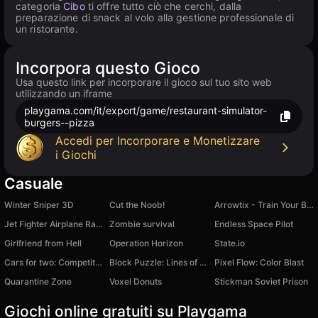
categoria
Cibo
ti offre tutto ciò che cerchi, dalla
preparazione di snack al volo alla gestione professionale di
un ristorante.
Incorpora questo Gioco
Usa questo link per incorporare il gioco sul tuo sito web
utilizzando un iframe
playgama.com/it/export/game/restaurant-simulator-
burgers--pizza
Accedi per Incorporare e Monetizzare
i Giochi
Casuale
Winter Sniper 3D
Cut the Noob!
Arrowtix - Train Your Brain
Jet Fighter Airplane Racing
Zombie survival
Endless Space Pilot
Girlfriend from Hell
Operation Horizon
State.io
Cars for two: Competitions
Block Puzzle: Lines of Blocks
Pixel Flow: Color Blast
Quarantine Zone
Voxel Donuts
Stickman Soviet Prison
Giochi online gratuiti su Playgama