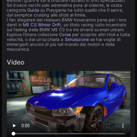
elimina i graffi e vai a bruciare l'asfalto in drift spettacolari.
Se invece cerchi solo adrenalina pura al volante, la vasta
categoria
Guida
su Playgama ha tutto quello che ti serve,
dal semplice cruising alle sfide al limite.
I fan sfegatati del restauro BMW troveranno pane per i loro
denti in
M5 CS Winter Drift
, un titolo racing tutto incentrato
sul feeling della BMW M5 CS tra tre diversi scenari urbani.
Esplora l'intera collezione
Corse
per scoprire altri titoli a tutta
velocità, o dai un'occhiata a
Simulazione
se hai voglia di
immergerti ancora di più nel mondo dei motori e della
meccanica.
Video