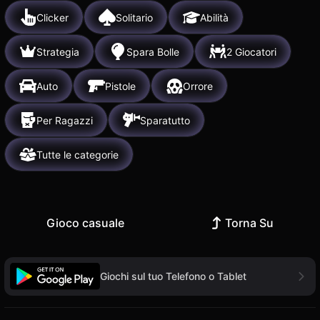
Clicker
Solitario
Abilità
Strategia
Spara Bolle
2 Giocatori
Auto
Pistole
Orrore
Per Ragazzi
Sparatutto
Tutte le categorie
Gioco casuale
Torna Su
Giochi sul tuo Telefono o Tablet