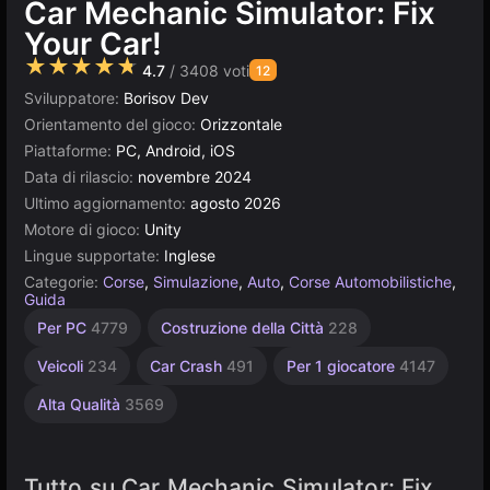
Car Mechanic Simulator: Fix
Your Car!
★★★★★
4.7
/ 3408 voti
12
Sviluppatore:
Borisov Dev
Orientamento del gioco:
Orizzontale
Piattaforme:
PC, Android, iOS
Data di rilascio:
novembre 2024
Ultimo aggiornamento:
agosto 2026
Motore di gioco:
Unity
Lingue supportate:
Inglese
Categorie:
Corse
,
Simulazione
,
Auto
,
Corse Automobilistiche
,
Guida
Unity
Per PC
4779
Costruzione della Città
228
online
3172
Veicoli
234
Car Crash
491
Per 1 giocatore
4147
Alta Qualità
3569
Tutto su Car Mechanic Simulator: Fix