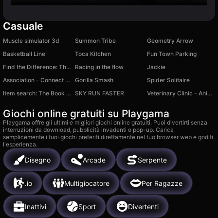
Casuale
Muscle simulator 3d
Summon Tribe
Geometry Arrow
Basketball Line
Toca Kitchen
Fun Town Parking
Find the Difference: The Simpsons
Racing in the flow
Jackie
Association - Connect Word
Gorilla Smash
Spider Solitaire
Item search: The Book of Wonders!
SKY RUN FASTER
Veterinary Clinic - Animal Rescue
Giochi online gratuiti su Playgama
Playgama offre gli ultimi e migliori giochi online gratuiti. Puoi divertirti senza
interruzioni da download, pubblicità invadenti o pop-up. Carica
semplicemente i tuoi giochi preferiti direttamente nel tuo browser web e goditi
l'esperienza.
Disegno
Arcade
Serpente
.io
Multigiocatore
Per Ragazze
Inattivi
Sport
Divertenti