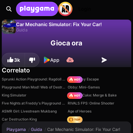
Login
Car Mechanic Simulator: Fix Your Car!
Guida
No
Salva
Salva i progressi!
Gioca ora
Car Mechanic Simulator: Fix Your Car! è un gioco di guida gratuito di Borisov Dev. Giocaci online su Playgama.
3k
App
Correlato
Sprunki Action Playground: Ragdoll Sandbox
Your Obby Escape
Playground Man Mod! Web of Destruction!
Obby: Mini-Games
King Simulator
Piece of Cake: Merge & Bake
Five Nights at Freddy's Playground Sandbox
RIVALS FPS: Online Shooter
ASMR Girl: Livestream Mukbang
Age of Heroes
Car Destruction King
Hedgies
Playgama
/
Guida
/
Car Mechanic Simulator: Fix Your Car!