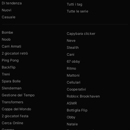
Di tendenza
Tutti i tag
Nuovi
Tutte le serie
Casuale
Bombe
Capybara clicker
Noob
Neve
Carri Armati
Stealth
2 giocatori retrò
Cani
Ping Pong
67 obby
Backflip
Ritmo
Treni
Mattoni
Spara Bolle
Cellulari
Slenderman
Cooperativi
Gestione del Tempo
Roblox: Brookhaven
Transformers
ASMR
Coppa del Mondo
Bottiglia Flip
2 giocatori festa
Obby
Cerca Online
Natale
Gemme