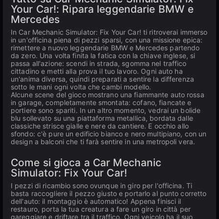
Your Car!: Ripara leggendarie BMW e
Mercedes
In Car Mechanic Simulator: Fix Your Car! ti ritroverai immerso
in un'officina piena di pezzi sparsi, con una missione epica:
rimettere a nuovo leggendarie BMW e Mercedes partendo
da zero. Una volta finita la fatica con la chiave inglese, si
passa all'azione: scendi in strada, sgomma nel traffico
cittadino e metti alla prova il tuo lavoro. Ogni auto ha
un'anima diversa, quindi preparati a sentire la differenza
sotto le mani ogni volta che cambi modello.
Alcune scene del gioco mostrano una fiammante auto rossa
in garage, completamente smontata: cofano, fiancate e
portiere sono spariti. In un altro momento, vedrai un bolide
blu sollevato su una piattaforma metallica, bordata dalle
classiche strisce gialle e nere da cantiere. E occhio allo
sfondo: c'è pure un edificio bianco e nero multipiano, con un
design a balconi che ti farà sentire in una metropoli vera.
Come si gioca a Car Mechanic
Simulator: Fix Your Car!
I pezzi di ricambio sono ovunque in giro per l'officina. Ti
basta raccogliere il pezzo giusto e portarlo al punto corretto
dell'auto: il montaggio è automatico! Appena finisci il
restauro, porta la tua creatura a fare un giro in città per
gareggiare e driftare tra il traffico. Ogni veicolo ha il suo