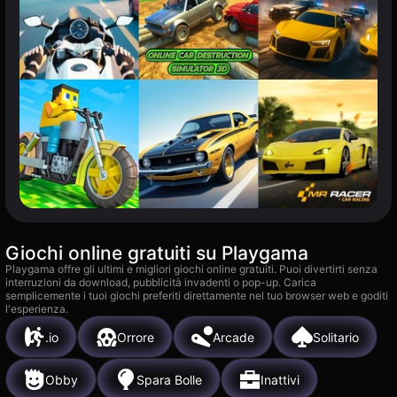
Giochi online gratuiti su Playgama
Playgama offre gli ultimi e migliori giochi online gratuiti. Puoi divertirti senza
interruzioni da download, pubblicità invadenti o pop-up. Carica
semplicemente i tuoi giochi preferiti direttamente nel tuo browser web e goditi
l'esperienza.
.io
Orrore
Arcade
Solitario
Obby
Spara Bolle
Inattivi