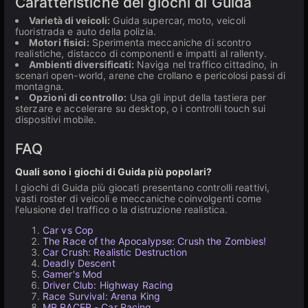
Caratteristiche dei giochi di Guida
Varietà di veicoli:
Guida supercar, moto, veicoli
fuoristrada e auto della polizia.
Motori fisici:
Sperimenta meccaniche di scontro
realistiche, distacco di componenti e impatti al rallenty.
Ambienti diversificati:
Naviga nel traffico cittadino, in
scenari open-world, arene che crollano e pericolosi passi di
montagna.
Opzioni di controllo:
Usa gli input della tastiera per
sterzare e accelerare su desktop, o i controlli touch sui
dispositivi mobile.
FAQ
Quali sono i giochi di Guida più popolari?
I giochi di Guida più giocati presentano controlli reattivi,
vasti roster di veicoli e meccaniche coinvolgenti come
l'elusione del traffico o la distruzione realistica.
Car vs Cop
The Race of the Apocalypse: Crush the Zombies!
Car Crush: Realistic Destruction
Deadly Descent
Gamer's Mod
Driver Club: Highway Racing
Race Survival: Arena King
MR RACER - Car Racing