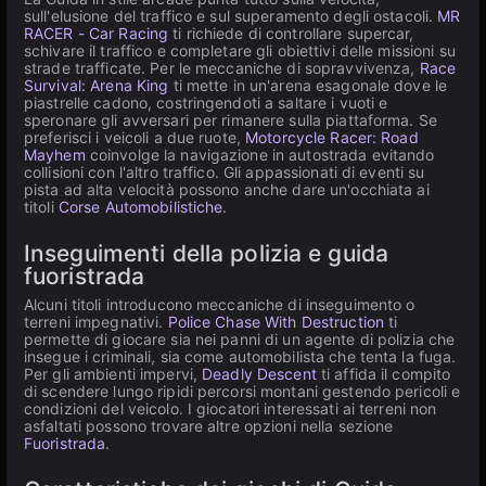
sull'elusione del traffico e sul superamento degli ostacoli.
MR
RACER - Car Racing
ti richiede di controllare supercar,
schivare il traffico e completare gli obiettivi delle missioni su
strade trafficate. Per le meccaniche di sopravvivenza,
Race
Survival: Arena King
ti mette in un'arena esagonale dove le
piastrelle cadono, costringendoti a saltare i vuoti e
speronare gli avversari per rimanere sulla piattaforma. Se
preferisci i veicoli a due ruote,
Motorcycle Racer: Road
Mayhem
coinvolge la navigazione in autostrada evitando
collisioni con l'altro traffico. Gli appassionati di eventi su
pista ad alta velocità possono anche dare un'occhiata ai
titoli
Corse Automobilistiche
.
Inseguimenti della polizia e guida
fuoristrada
Alcuni titoli introducono meccaniche di inseguimento o
terreni impegnativi.
Police Chase With Destruction
ti
permette di giocare sia nei panni di un agente di polizia che
insegue i criminali, sia come automobilista che tenta la fuga.
Per gli ambienti impervi,
Deadly Descent
ti affida il compito
di scendere lungo ripidi percorsi montani gestendo pericoli e
condizioni del veicolo. I giocatori interessati ai terreni non
asfaltati possono trovare altre opzioni nella sezione
Fuoristrada
.