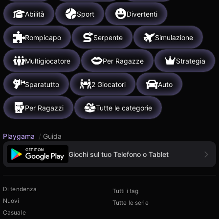
Abilità
Sport
Divertenti
Rompicapo
Serpente
Simulazione
Multigiocatore
Per Ragazze
Strategia
Sparatutto
2 Giocatori
Auto
Per Ragazzi
Tutte le categorie
Playgama
/
Guida
Giochi sul tuo Telefono o Tablet
Di tendenza
Tutti i tag
Nuovi
Tutte le serie
Casuale