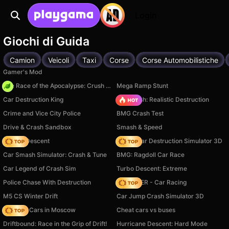
Login
Giochi di Guida
Camion
Veicoli
Taxi
Corse
Corse Automobilistiche
Gamer's Mod
The Race of the Apocalypse: Crush the Zombies!
Mega Ramp Stunt
Car Destruction King
Car Crush: Realistic Destruction
Crime and Vice City Police
BMG Crash Test
Drive & Crash Sandbox
Smash & Speed
Deadly Descent
Online Car Destruction Simulator 3D
Car Smash Simulator: Crash & Tune
BMG: Ragdoll Car Race
Car Legend of Crash Sim
Turbo Descent: Extreme
Police Chase With Destruction
MR RACER - Car Racing
M5 CS Winter Drift
Car Jump Crash Simulator 3D
Race On Cars in Moscow
Cheat cars vs buses
Driftbound: Race in the Grip of Drift!
Hurricane Descent: Hard Mode