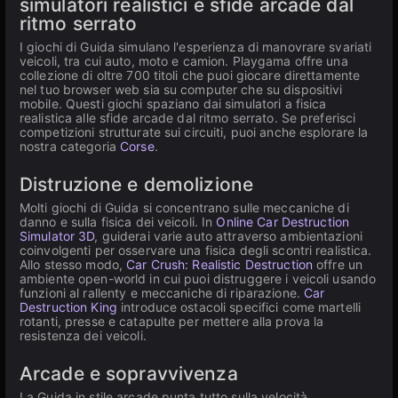
simulatori realistici e sfide arcade dal
ritmo serrato
I giochi di Guida simulano l'esperienza di manovrare svariati
veicoli, tra cui auto, moto e camion. Playgama offre una
collezione di oltre 700 titoli che puoi giocare direttamente
nel tuo browser web sia su computer che su dispositivi
mobile. Questi giochi spaziano dai simulatori a fisica
realistica alle sfide arcade dal ritmo serrato. Se preferisci
competizioni strutturate sui circuiti, puoi anche esplorare la
nostra categoria
Corse
.
Distruzione e demolizione
Molti giochi di Guida si concentrano sulle meccaniche di
danno e sulla fisica dei veicoli. In
Online Car Destruction
Simulator 3D
, guiderai varie auto attraverso ambientazioni
coinvolgenti per osservare una fisica degli scontri realistica.
Allo stesso modo,
Car Crush: Realistic Destruction
offre un
ambiente open-world in cui puoi distruggere i veicoli usando
funzioni al rallenty e meccaniche di riparazione.
Car
Destruction King
introduce ostacoli specifici come martelli
rotanti, presse e catapulte per mettere alla prova la
resistenza dei veicoli.
Arcade e sopravvivenza
La Guida in stile arcade punta tutto sulla velocità,