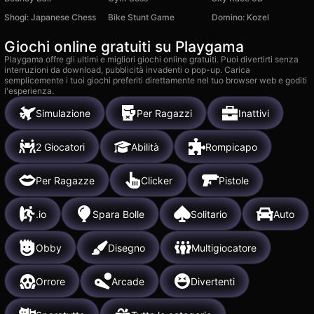
Shogi: Japanese Chess
Bike Stunt Game
Domino: Kozel
Giochi online gratuiti su Playgama
Playgama offre gli ultimi e migliori giochi online gratuiti. Puoi divertirti senza
interruzioni da download, pubblicità invadenti o pop-up. Carica
semplicemente i tuoi giochi preferiti direttamente nel tuo browser web e goditi
l'esperienza.
Simulazione
Per Ragazzi
Inattivi
2 Giocatori
Abilità
Rompicapo
Per Ragazze
Clicker
Pistole
.io
Spara Bolle
Solitario
Auto
Obby
Disegno
Multigiocatore
Orrore
Arcade
Divertenti