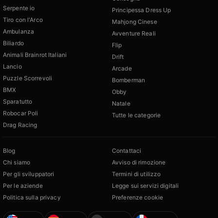
Serpente io
Principessa Dress Up
Tiro con l'Arco
Mahjong Cinese
Ambulanza
Avventure Reali
Biliardo
Flip
Animali Brainrot Italiani
Drift
Lancio
Arcade
Puzzle Scorrevoli
Bomberman
BMX
Obby
Sparatutto
Natale
Robocar Poli
Tutte le categorie
Drag Racing
Blog
Contattaci
Chi siamo
Avviso di rimozione
Per gli sviluppatori
Termini di utilizzo
Per le aziende
Legge sui servizi digitali
Politica sulla privacy
Preferenze cookie