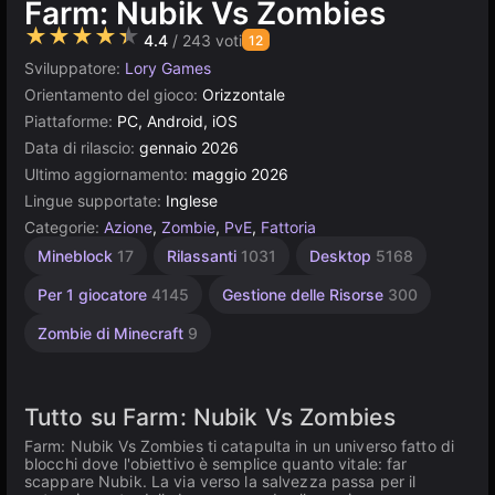
Farm: Nubik Vs Zombies
★★★★★
4.4
/ 243 voti
12
Sviluppatore:
Lory Games
Orientamento del gioco:
Orizzontale
Piattaforme:
PC, Android, iOS
Data di rilascio:
gennaio 2026
Ultimo aggiornamento:
maggio 2026
Lingue supportate:
Inglese
Categorie:
Azione
,
Zombie
,
PvE
,
Fattoria
Mineblock
17
Rilassanti
1031
Desktop
5168
Per 1 giocatore
4145
Gestione delle Risorse
300
Zombie di Minecraft
9
Tutto su Farm: Nubik Vs Zombies
Farm: Nubik Vs Zombies ti catapulta in un universo fatto di
blocchi dove l'obiettivo è semplice quanto vitale: far
scappare Nubik. La via verso la salvezza passa per il