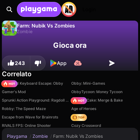
Login
Farm: Nubik Vs Zombies
Zombie
No
Salva
Salva i progressi!
Farm: Nubik Vs Zombies è un gioco di zombie gratuito di Lory Games. Giocaci online su Playgama.
Gioca ora
243
App
Correlato
+1 Speed Keyboard Escape: Obby
Obby: Mini-Games
Gamer's Mod
ObbyTycoon: Money Tycoon
Sprunki Action Playground: Ragdoll Sandbox
Piece of Cake: Merge & Bake
Robby: The Speed Maze
Age of Heroes
Escape from Wave for Brainrots
Hedgies
RIVALS FPS: Online Shooter
Cozy Crossword
Playgama
/
Zombie
/
Farm: Nubik Vs Zombies