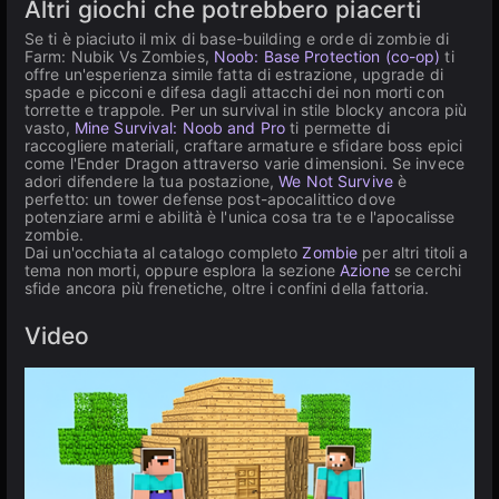
Altri giochi che potrebbero piacerti
Se ti è piaciuto il mix di base-building e orde di zombie di
Farm: Nubik Vs Zombies,
Noob: Base Protection (co-op)
ti
offre un'esperienza simile fatta di estrazione, upgrade di
spade e picconi e difesa dagli attacchi dei non morti con
torrette e trappole. Per un survival in stile blocky ancora più
vasto,
Mine Survival: Noob and Pro
ti permette di
raccogliere materiali, craftare armature e sfidare boss epici
come l'Ender Dragon attraverso varie dimensioni. Se invece
adori difendere la tua postazione,
We Not Survive
è
perfetto: un tower defense post-apocalittico dove
potenziare armi e abilità è l'unica cosa tra te e l'apocalisse
zombie.
Dai un'occhiata al catalogo completo
Zombie
per altri titoli a
tema non morti, oppure esplora la sezione
Azione
se cerchi
sfide ancora più frenetiche, oltre i confini della fattoria.
Video