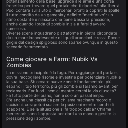
potenziamento della base, upgrade alle armi e una corsa
frenetica per trovare quel portale che ti riporterà alla libertà.
Puoi contare sull'aiuto di mercenari pronti a coprirti le spalle,
il tutto condito da un gameplay definito "meditativo": un
ritmo costante e rilassato che tiene bassa la pressione,
anche quando l'orda di zombie inizia a farsi davvero
numerosa.
Diverse scene inquadrano piattaforme in pietra circondate
da un mare incandescente di liquidi arancioni e rossi. Rocce
grigie dal design spigoloso sono sparse ovunque in questo
scenario frammentato.
Come giocare a Farm: Nubik Vs
Zombies
La missione principale è la fuga. Per raggiungere il portale,
dovrai raccogliere risorse e investirle per potenziare Nubik e
la sua base. Sbloccare nuove zone è fondamentale: più
espandi il tuo territorio, più gli zombie si faranno avanti per
reclamarlo. Far fuori i nemici mentre cerchi la via d'uscita?
Fa tutto parte del piano, non è solo un passatempo.
C'è anche una classifica per chi ama macinare record di
uccisioni, così potrai scalare le posizioni mentre cerchi di
scappare. E se la situazione si fa troppo calda? Chiama i
mercenari: sono lì apposta per darti una mano a gestire la
pressione degli zombie.