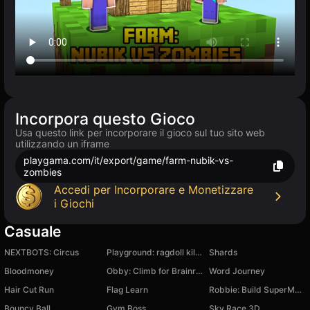
Incorpora questo Gioco
Usa questo link per incorporare il gioco sul tuo sito web
utilizzando un iframe
playgama.com/it/export/game/farm-nubik-vs-
zombies
Accedi per Incorporare e Monetizzare
i Giochi
Casuale
NEXTBOTS: Circus
Playground: ragdoll killer antistress
Shards
Bloodmoney
Obby: Climb for Brainrots!
Word Journey
Hair Cut Run
Flag Learn
Robbie: Build SuperMarket Tycoon
Bouncy Ball
Gym Boss
Sky Race 3D