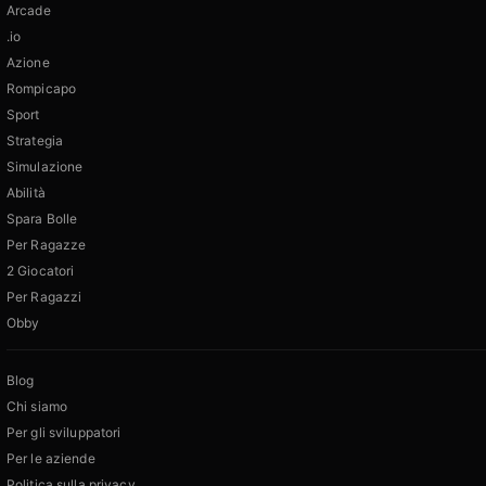
Arcade
.io
Azione
Rompicapo
Sport
Strategia
Simulazione
Abilità
Spara Bolle
Per Ragazze
2 Giocatori
Per Ragazzi
Obby
Blog
Chi siamo
Per gli sviluppatori
Per le aziende
Politica sulla privacy