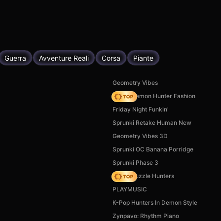
Guerra
Avventure Reali
Corsa
Piante
Geometry Vibes
K-Pop Demon Hunter Fashion
Friday Night Funkin'
Sprunki Retake Human New
Geometry Vibes 3D
Sprunki OC Banana Porridge
Sprunki Phase 3
K-Pop Puzzle Hunters
PLAYMUSIC
K-Pop Hunters In Demon Style
Zynpavo: Rhythm Piano