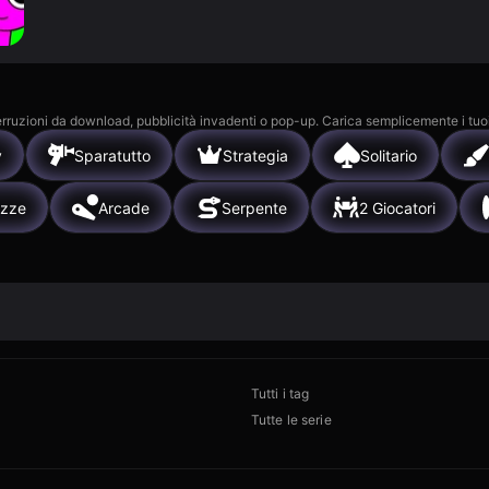
 interruzioni da download, pubblicità invadenti o pop-up. Carica semplicemente i tuo
y
Sparatutto
Strategia
Solitario
azze
Arcade
Serpente
2 Giocatori
Tutti i tag
Tutte le serie