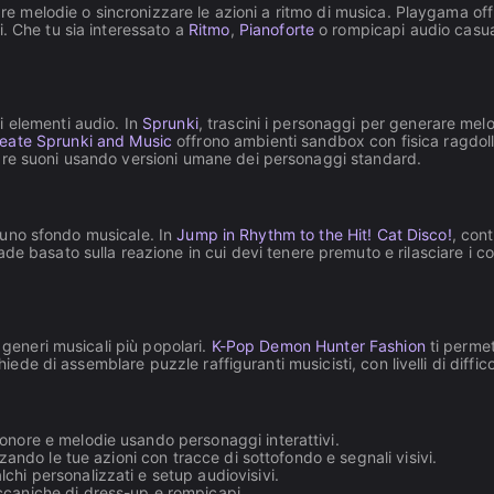
are melodie o sincronizzare le azioni a ritmo di musica. Playgama offr
. Che tu sia interessato a
Ritmo
,
Pianoforte
o rompicapi audio casual
i elementi audio. In
Sprunki
, trascini i personaggi per generare me
eate Sprunki and Music
offrono ambienti sandbox con fisica ragdoll.
are suoni usando versioni umane dei personaggi standard.
su uno sfondo musicale. In
Jump in Rhythm to the Hit! Cat Disco!
, con
de basato sulla reazione in cui devi tenere premuto e rilasciare i c
 generi musicali più popolari.
K-Pop Demon Hunter Fashion
ti permett
chiede di assemblare puzzle raffiguranti musicisti, con livelli di diffi
onore e melodie usando personaggi interattivi.
izzando le tue azioni con tracce di sottofondo e segnali visivi.
chi personalizzati e setup audiovisivi.
ccaniche di dress-up e rompicapi.