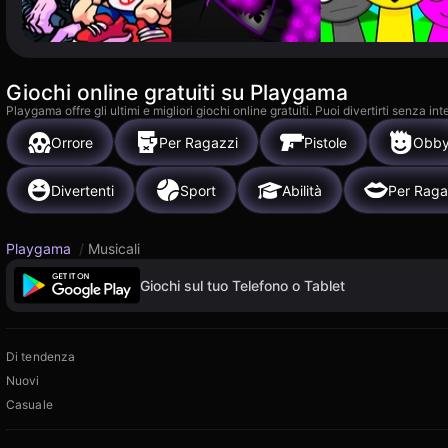
Giochi online gratuiti su Playgama
Playgama offre gli ultimi e migliori giochi online gratuiti. Puoi divertirti senza
Orrore
Per Ragazzi
Pistole
Obb
Divertenti
Sport
Abilità
Per Rag
Playgama
/
Musicali
Giochi sul tuo Telefono o Tablet
Di tendenza
Nuovi
Casuale