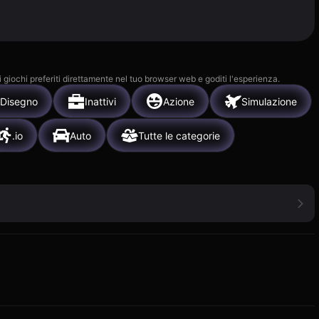
i giochi preferiti direttamente nel tuo browser web e goditi l'esperienza.
Disegno
Inattivi
Azione
Simulazione
.io
Auto
Tutte le categorie