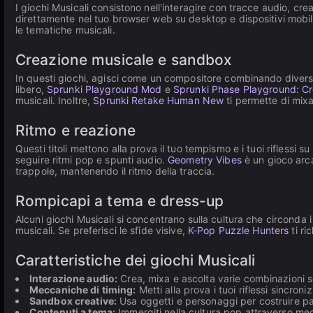
I giochi Musicali consistono nell'interagire con tracce audio, cre
direttamente nel tuo browser web su desktop e dispositivi mobili
le tematiche musicali.
Creazione musicale e sandbox
In questi giochi, agisci come un compositore combinando divers
libero,
Sprunki Playground Mod
e
Sprunki Phase Playground: Cr
musicali. Inoltre,
Sprunki Retake Human New
ti permette di mix
Ritmo e reazione
Questi titoli mettono alla prova il tuo tempismo e i tuoi riflessi 
seguire ritmi pop e spunti audio.
Geometry Vibes
è un gioco arca
trappole, mantenendo il ritmo della traccia.
Rompicapi a tema e dress-up
Alcuni giochi Musicali si concentrano sulla cultura che circonda i
musicali. Se preferisci le sfide visive,
K-Pop Puzzle Hunters
ti ri
Caratteristiche dei giochi Musicali
Interazione audio:
Crea, mixa e ascolta varie combinazioni s
Meccaniche di timing:
Metti alla prova i tuoi riflessi sincron
Sandbox creative:
Usa oggetti e personaggi per costruire pal
Contenuti a tema:
Immergiti nella cultura pop attraverso me