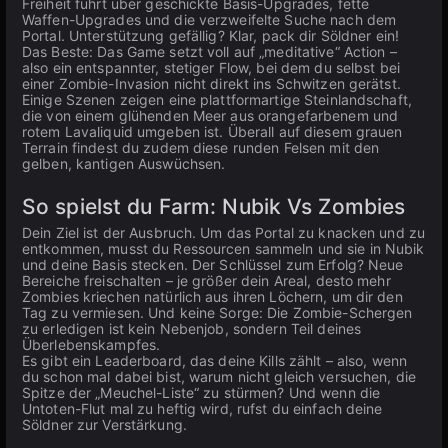
Freiheit führt über geschickte Basis-Upgrades, fette
Waffen-Upgrades und die verzweifelte Suche nach dem
Portal. Unterstützung gefällig? Klar, pack dir Söldner ein!
Das Beste: Das Game setzt voll auf „meditative“ Action –
also ein entspannter, stetiger Flow, bei dem du selbst bei
einer Zombie-Invasion nicht direkt ins Schwitzen gerätst.
Einige Szenen zeigen eine plattformartige Steinlandschaft,
die von einem glühenden Meer aus orangefarbenem und
rotem Lavaliquid umgeben ist. Überall auf diesem grauen
Terrain findest du zudem diese runden Felsen mit den
gelben, kantigen Auswüchsen.
So spielst du Farm: Nubik Vs Zombies
Dein Ziel ist der Ausbruch. Um das Portal zu knacken und zu
entkommen, musst du Ressourcen sammeln und sie in Nubik
und deine Basis stecken. Der Schlüssel zum Erfolg? Neue
Bereiche freischalten – je größer dein Areal, desto mehr
Zombies kriechen natürlich aus ihren Löchern, um dir den
Tag zu vermiesen. Und keine Sorge: Die Zombie-Schergen
zu erledigen ist kein Nebenjob, sondern Teil deines
Überlebenskampfes.
Es gibt ein Leaderboard, das deine Kills zählt – also, wenn
du schon mal dabei bist, warum nicht gleich versuchen, die
Spitze der „Meuchel-Liste“ zu stürmen? Und wenn die
Untoten-Flut mal zu heftig wird, rufst du einfach deine
Söldner zur Verstärkung.