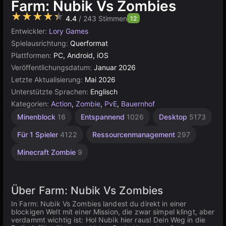
Farm: Nubik Vs Zombies
★★★★★
4.4
/ 243 Stimmen
12
Entwickler:
Lory Games
Spielausrichtung:
Querformat
Plattformen:
PC, Android, iOS
Veröffentlichungsdatum:
Januar 2026
Letzte Aktualisierung:
Mai 2026
Unterstützte Sprachen:
Englisch
Kategorien:
Action
,
Zombie
,
PvE
,
Bauernhof
Minenblock
16
Entspannend
1026
Desktop
5173
Für 1 Spieler
4122
Ressourcenmanagement
297
Minecraft Zombie
9
Über Farm: Nubik Vs Zombies
In Farm: Nubik Vs Zombies landest du direkt in einer
blockigen Welt mit einer Mission, die zwar simpel klingt, aber
verdammt wichtig ist: Hol Nubik hier raus! Dein Weg in die