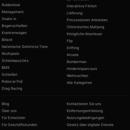
Rubbellose
Interaktive Fiktion
Management
Lieferung
Snake io
Prinzessinnen Ankleiden
Bogenschießen
Chinesisches Mahjong
Krankenwagen
Königliche Abenteuer
Billard
Flip
Italienische Gehirnriss Tiere
Drifting
Wurfspiele
Arcade
Schiebepuzzles
Bomberman
BMX
Hindernisparcours
Schießen
Weihnachten
Robocar Poli
Alle Kategorien
Drag Racing
Blog
Kontaktieren Sie uns
Über uns
Entfernungsmitteilung
Für Entwickler
Nutzungsbedingungen
Für Geschäftskunden
Gesetz über digitale Dienste