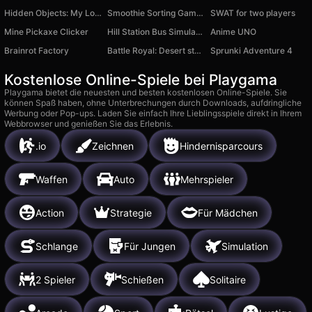
Hidden Objects: My Lovely Pets
Smoothie Sorting Game – Color Puzzle Challenge
SWAT for two players
Mine Pickaxe Clicker
Hill Station Bus Simulator
Anime UNO
Brainrot Factory
Battle Royal: Desert storm
Sprunki Adventure 4
Kostenlose Online-Spiele bei Playgama
Playgama bietet die neuesten und besten kostenlosen Online-Spiele. Sie
können Spaß haben, ohne Unterbrechungen durch Downloads, aufdringliche
Werbung oder Pop-ups. Laden Sie einfach Ihre Lieblingsspiele direkt in Ihrem
Webbrowser und genießen Sie das Erlebnis.
.io
Zeichnen
Hindernisparcours
Waffen
Auto
Mehrspieler
Action
Strategie
Für Mädchen
Schlange
Für Jungen
Simulation
2 Spieler
Schießen
Solitaire