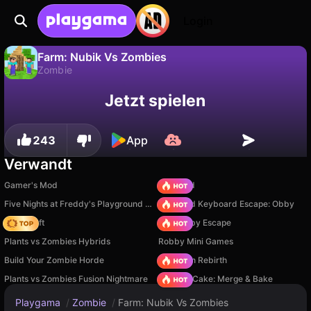
Login
Farm: Nubik Vs Zombies
Zombie
Fortschritt
Nein
Speichern
Farm: Nubik Vs Zombies ist ein kostenloses zombie-Spiel von Lory Games. Spiel es online auf Playgama.
Jetzt spielen
speichern!
243
App
Verwandt
Gamer's Mod
TB World
Five Nights at Freddy's Playground Sandbox
+1 Speed Keyboard Escape: Obby
Trap Craft
Your Obby Escape
Plants vs Zombies Hybrids
Robby Mini Games
Build Your Zombie Horde
Stickman Rebirth
Plants vs Zombies Fusion Nightmare
Piece of Cake: Merge & Bake
Playgama
/
Zombie
/
Farm: Nubik Vs Zombies