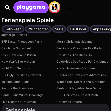
Login
Ferienspiele Spiele
Halloween
Weihnachten
Süße
Für Kinder
Anpassung
Jigmerge Puzzles
BFF Easter Photobooth Party
Merry Christmas Stickman
Catch the Snowmen!
Fashionista Christmas Eve Party
Stick New Year in Prison
Christmas Girls Dress Up
New Year’s Eve Makeup
Celebrities Get Ready For Christmas
Night Club Security
Iconic Halloween Costumes
DIY Ugly Christmas Sweater
Nutcracker New Years Adventures
Talking Santa Claus
Winter Tale: Secrets and Mergings
Restore the Snowflake
Santa Holiday Adventure Game
Santa Claus Winter Challenge
CPR: Christmas Present Rush
Five Nights at Christmas
Christmas Savers
Verfügbar auf PC
Verfügbar auf PC
Ferienspiele