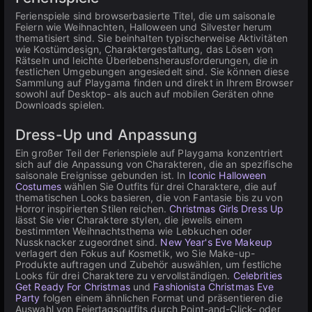
Ferienspiele sind browserbasierte Titel, die um saisonale
Feiern wie Weihnachten, Halloween und Silvester herum
thematisiert sind. Sie beinhalten typischerweise Aktivitäten
wie Kostümdesign, Charaktergestaltung, das Lösen von
Rätseln und leichte Überlebensherausforderungen, die in
festlichen Umgebungen angesiedelt sind. Sie können diese
Sammlung auf Playgama finden und direkt in Ihrem Browser
sowohl auf Desktop- als auch auf mobilen Geräten ohne
Downloads spielen.
Dress-Up und Anpassung
Ein großer Teil der Ferienspiele auf Playgama konzentriert
sich auf die Anpassung von Charakteren, die an spezifische
saisonale Ereignisse gebunden ist. In
Iconic Halloween
Costumes
wählen Sie Outfits für drei Charaktere, die auf
thematischen Looks basieren, die von Fantasie bis zu von
Horror inspirierten Stilen reichen.
Christmas Girls Dress Up
lässt Sie vier Charaktere stylen, die jeweils einem
bestimmten Weihnachtsthema wie Lebkuchen oder
Nussknacker zugeordnet sind.
New Year's Eve Makeup
verlagert den Fokus auf Kosmetik, wo Sie Make-up-
Produkte auftragen und Zubehör auswählen, um festliche
Looks für drei Charaktere zu vervollständigen.
Celebrities
Get Ready For Christmas
und
Fashionista Christmas Eve
Party
folgen einem ähnlichen Format und präsentieren die
Auswahl von Feiertagsoutfits durch Point-and-Click- oder