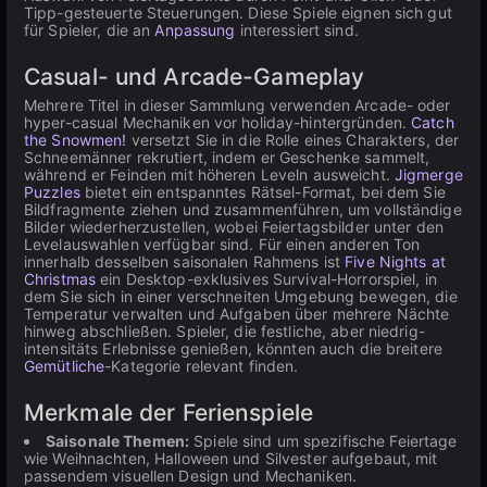
Tipp-gesteuerte Steuerungen. Diese Spiele eignen sich gut
für Spieler, die an
Anpassung
interessiert sind.
Casual- und Arcade-Gameplay
Mehrere Titel in dieser Sammlung verwenden Arcade- oder
hyper-casual Mechaniken vor holiday-hintergründen.
Catch
the Snowmen!
versetzt Sie in die Rolle eines Charakters, der
Schneemänner rekrutiert, indem er Geschenke sammelt,
während er Feinden mit höheren Leveln ausweicht.
Jigmerge
Puzzles
bietet ein entspanntes Rätsel-Format, bei dem Sie
Bildfragmente ziehen und zusammenführen, um vollständige
Bilder wiederherzustellen, wobei Feiertagsbilder unter den
Levelauswahlen verfügbar sind. Für einen anderen Ton
innerhalb desselben saisonalen Rahmens ist
Five Nights at
Christmas
ein Desktop-exklusives Survival-Horrorspiel, in
dem Sie sich in einer verschneiten Umgebung bewegen, die
Temperatur verwalten und Aufgaben über mehrere Nächte
hinweg abschließen. Spieler, die festliche, aber niedrig-
intensitäts Erlebnisse genießen, könnten auch die breitere
Gemütliche
-Kategorie relevant finden.
Merkmale der Ferienspiele
Saisonale Themen:
Spiele sind um spezifische Feiertage
wie Weihnachten, Halloween und Silvester aufgebaut, mit
passendem visuellen Design und Mechaniken.