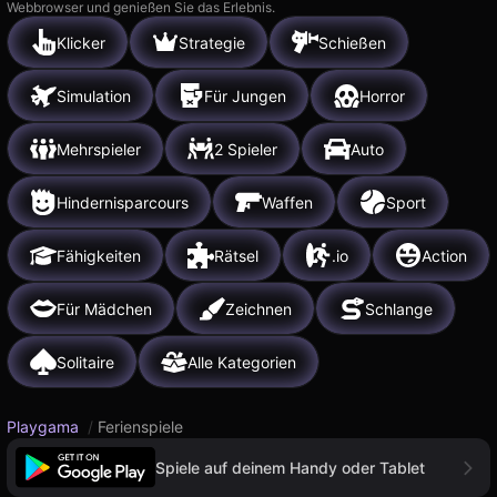
Webbrowser und genießen Sie das Erlebnis.
Klicker
Strategie
Schießen
Simulation
Für Jungen
Horror
Mehrspieler
2 Spieler
Auto
Hindernisparcours
Waffen
Sport
Fähigkeiten
Rätsel
.io
Action
Für Mädchen
Zeichnen
Schlange
Solitaire
Alle Kategorien
Playgama
/
Ferienspiele
Spiele auf deinem Handy oder Tablet