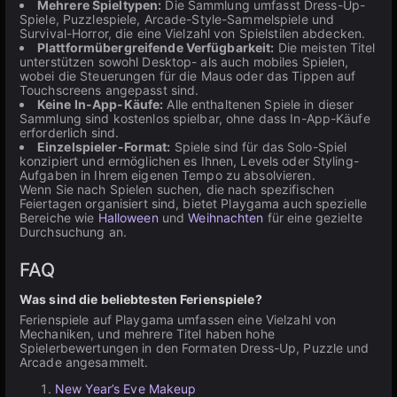
Mehrere Spieltypen:
Die Sammlung umfasst Dress-Up-
Spiele, Puzzlespiele, Arcade-Style-Sammelspiele und
Survival-Horror, die eine Vielzahl von Spielstilen abdecken.
Plattformübergreifende Verfügbarkeit:
Die meisten Titel
unterstützen sowohl Desktop- als auch mobiles Spielen,
wobei die Steuerungen für die Maus oder das Tippen auf
Touchscreens angepasst sind.
Keine In-App-Käufe:
Alle enthaltenen Spiele in dieser
Sammlung sind kostenlos spielbar, ohne dass In-App-Käufe
erforderlich sind.
Einzelspieler-Format:
Spiele sind für das Solo-Spiel
konzipiert und ermöglichen es Ihnen, Levels oder Styling-
Aufgaben in Ihrem eigenen Tempo zu absolvieren.
Wenn Sie nach Spielen suchen, die nach spezifischen
Feiertagen organisiert sind, bietet Playgama auch spezielle
Bereiche wie
Halloween
und
Weihnachten
für eine gezielte
Durchsuchung an.
FAQ
Was sind die beliebtesten Ferienspiele?
Ferienspiele auf Playgama umfassen eine Vielzahl von
Mechaniken, und mehrere Titel haben hohe
Spielerbewertungen in den Formaten Dress-Up, Puzzle und
Arcade angesammelt.
New Year’s Eve Makeup