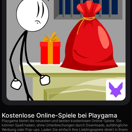
Kostenlose Online-Spiele bei Playgama
Playgama bietet die neuesten und besten kostenlosen Online-Spiele. Sie
können Spaß haben, ohne Unterbrechungen durch Downloads, aufdringliche
Werbung oder Pop-ups. Laden Sie einfach Ihre Lieblingsspiele direkt in Ihrem