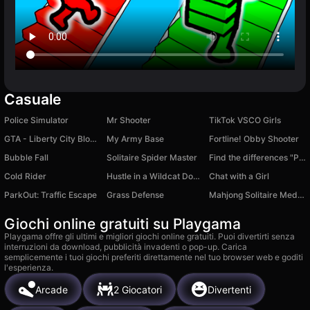
Casuale
Police Simulator
Mr Shooter
TikTok VSCO Girls
GTA - Liberty City Blocks
My Army Base
Fortline! Obby Shooter
Bubble Fall
Solitaire Spider Master
Find the differences "Paintings of the world"
Cold Rider
Hustle in a Wildcat Dodge Challenger
Chat with a Girl
ParkOut: Traffic Escape
Grass Defense
Mahjong Solitaire Meditation
Giochi online gratuiti su Playgama
Playgama offre gli ultimi e migliori giochi online gratuiti. Puoi divertirti senza
interruzioni da download, pubblicità invadenti o pop-up. Carica
semplicemente i tuoi giochi preferiti direttamente nel tuo browser web e goditi
l'esperienza.
Arcade
2 Giocatori
Divertenti