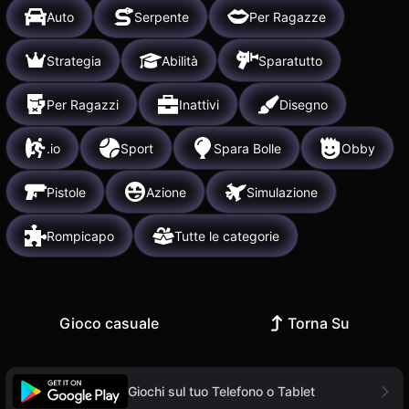
Auto
Serpente
Per Ragazze
Strategia
Abilità
Sparatutto
Per Ragazzi
Inattivi
Disegno
.io
Sport
Spara Bolle
Obby
Pistole
Azione
Simulazione
Rompicapo
Tutte le categorie
Gioco casuale
Torna Su
Giochi sul tuo Telefono o Tablet