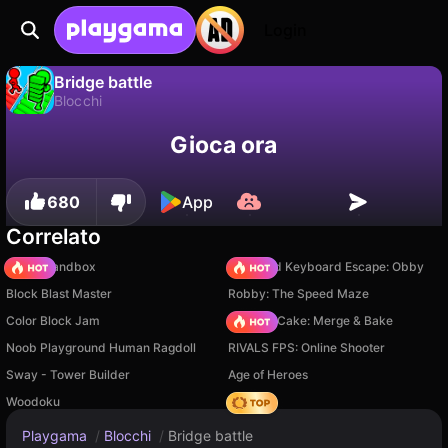
Login
Bridge battle
Blocchi
No
Salva
Salva i progressi!
Bridge battle è un gioco di blocchi gratuito di SPA Games. Giocaci online su Playgama.
Gioca ora
680
App
Correlato
Melon Sandbox
+1 Speed Keyboard Escape: Obby
Block Blast Master
Robby: The Speed Maze
Color Block Jam
Piece of Cake: Merge & Bake
Noob Playground Human Ragdoll
RIVALS FPS: Online Shooter
Sway - Tower Builder
Age of Heroes
Woodoku
Hedgies
Playgama
/
Blocchi
/
Bridge battle