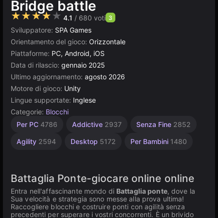
Bridge battle
★★★★★
4.1
/ 680 voti
3
Sviluppatore:
SPA Games
Orientamento del gioco:
Orizzontale
Piattaforme:
PC, Android, iOS
Data di rilascio:
gennaio 2025
Ultimo aggiornamento:
agosto 2026
Motore di gioco:
Unity
Lingue supportate:
Inglese
Categorie:
Blocchi
Browser
Unity
Per PC
4786
Addictive
2937
Senza Fine
2852
online
5026
3177
Agility
2594
Desktop
5172
Per Bambini
1480
Battaglia Ponte-giocare online online
Entra nell'affascinante mondo di
Battaglia ponte
, dove la
Sua velocità e strategia sono messe alla prova ultima!
Raccogliere blocchi e costruire ponti con agilità senza
precedenti per superare i vostri concorrenti. È un brivido