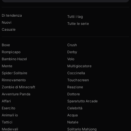
Di tendenza
Tutti i tag
Nuovi
Tutte le serie
Casuale
Boxe
Crush
Rompicapo
Derby
Bambino Hazel
Volo
Mente
Multigiocatore
Spider Solitaire
Coccinella
Rinnovamento
Touchscreen
Zombie di Minecraft
Reazione
Avventure Panda
Dottore
Affari
Sparatutto Arcade
Esercito
Celebrità
Animali io
Acqua
Tattici
Natale
Medievali
Solitario Mahjong