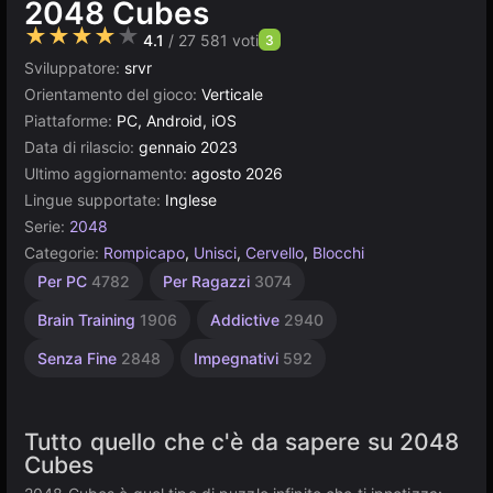
2048 Cubes
★★★★★
4.1
/ 27 581 voti
3
Sviluppatore:
srvr
Orientamento del gioco:
Verticale
Piattaforme:
PC, Android, iOS
Data di rilascio:
gennaio 2023
Ultimo aggiornamento:
agosto 2026
Lingue supportate:
Inglese
Serie:
2048
Categorie:
Rompicapo
,
Unisci
,
Cervello
,
Blocchi
Apprendimento
Mente
Agility
Desktop
Incrementali
Semplici
Browser
Per 1
Per PC
4782
Per Ragazzi
3074
giocatore
2593
1237
5023
1573
5173
565
593
4145
Brain Training
1906
Addictive
2940
Senza Fine
2848
Impegnativi
592
Tutto quello che c'è da sapere su 2048
Cubes