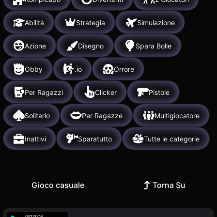
Abilità
Strategia
Simulazione
Azione
Disegno
Spara Bolle
Obby
.io
Orrore
Per Ragazzi
Clicker
Pistole
Solitario
Per Ragazze
Multigiocatore
Inattivi
Sparatutto
Tutte le categorie
Gioco casuale
Torna Su