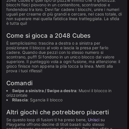
2048 Cubes è quel tipo di puzzle infinito che ti ipnotizza:
blocchi fisici piovono in un contenitore, scontrandosi e
fondendosi tra loro. Devi far cadere i blocchi, unire i numeri
uguali per crearne di più grandi e cercare, nel caos totale, di
non superare mai quella fatidica linea tratteggiata. La sfida
è tutta qui!
Come si gioca a 2048 Cubes
È semplicissimo: trascina a destra o a sinistra per
posizionare il blocco al volo e lascia la presa per farlo
cadere. Quando due pezzi con lo stesso numero si
scontrano, puff! Si fondono in un unico blocco dal valore
superiore. Il punteggio vola a ogni fusione, ma attenzione: il
gioco finisce non appena la pila tocca la linea. Metti alla
prova i tuoi riflessi!
Comandi
Swipe a sinistra / Swipe a destra
: Muovi il blocco in
orizzontale
Rilascia
: Sgancia il blocco
Altri giochi che potrebbero piacerti
Se questo loop di fusioni ti ha preso bene,
Unisci
su
Playgama offrono decine di titoli basati sullo stesso
soddisfacente meccanismo di crescita. Per altre sfide a