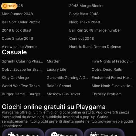
Snake 2048
2048 Merge Blocks
Man Runner 2048
Block Blast 2048
Ball Sort: Color Puzzle
Noob snake 2048
2048 Block Blast
Ball Run 2048: merge number
Cube Snake 2048
Connect 2048
A new call to Wende
Huntrix Rumi: Demon Defense
Casuale
Sprunki Coloring Phase 1
Murder
Five Nights at Freddy's 3
Obby: Escape for Brainrots
Luxury Life
Obby: Dead Rails
Kitty Cat Merge
Gunsmith: Zeroing A Gun
Enchanted Forest Harvest
World War Two Tanks
Baldi's School
Mine Noob Fuse vs Herobrine Craft Block
Burger Game - Burger Shop
Moscow Bus Driver
Throlley Problem
Giochi online gratuiti su Playgama
Playgama offre gli ultimi e migliori giochi online gratuiti. Puoi divertirti senza
interruzioni da download, pubblicità invadenti o pop-up. Carica
semplicemente i tuoi giochi preferiti direttamente nel tuo browser web e goditi
l'esperienza.
Rompicapo
Divertenti
2 Giocatori