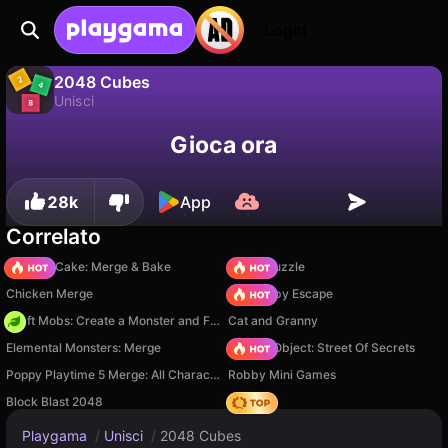
Login
2048 Cubes
Unisci
No
Salva
Salva i progressi!
2048 Cubes è un gioco di unisci gratuito di srvr. Giocaci online su Playgama.
Gioca ora
28k
App
Correlato
Piece of Cake: Merge & Bake
Arrow Puzzle
Chicken Merge
Your Obby Escape
Craft Mobs: Create a Monster and Fight!
Cat and Granny
Elemental Monsters: Merge
Hidden Object: Street Of Secrets
Poppy Playtime 5 Merge: All Characters
Robby Mini Games
Block Blast 2048
Hedgies
Playgama
/
Unisci
/
2048 Cubes