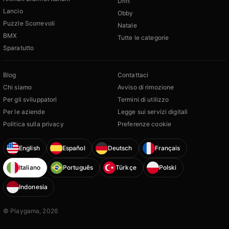
Drift
Lancio
Obby
Puzzle Scorrevoli
Natale
BMX
Tutte le categorie
Sparatutto
Blog
Contattaci
Chi siamo
Avviso di rimozione
Per gli sviluppatori
Termini di utilizzo
Per le aziende
Legge sui servizi digitali
Politica sulla privacy
Preferenze cookie
English
Español
Deutsch
Français
Italiano
Português
Türkçe
Polski
Indonesia
© Playgama, 2026