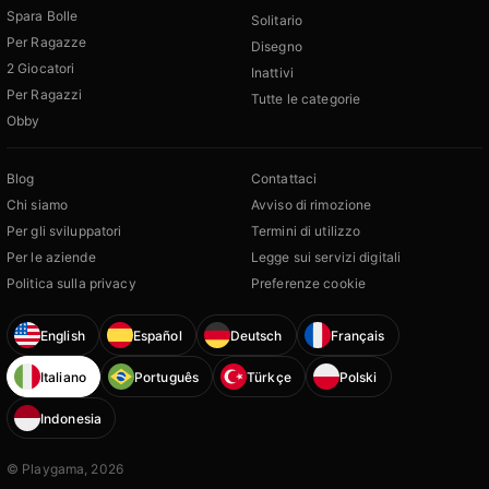
Spara Bolle
Solitario
Per Ragazze
Disegno
2 Giocatori
Inattivi
Per Ragazzi
Tutte le categorie
Obby
Blog
Contattaci
Chi siamo
Avviso di rimozione
Per gli sviluppatori
Termini di utilizzo
Per le aziende
Legge sui servizi digitali
Politica sulla privacy
Preferenze cookie
English
Español
Deutsch
Français
Italiano
Português
Türkçe
Polski
Indonesia
© Playgama, 2026