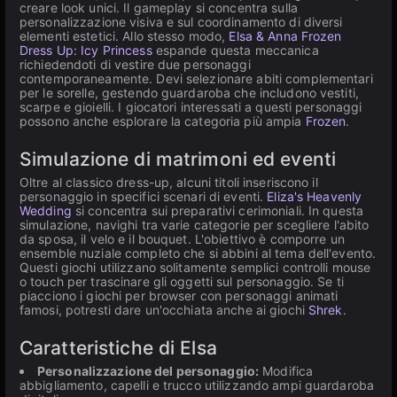
creare look unici. Il gameplay si concentra sulla
personalizzazione visiva e sul coordinamento di diversi
elementi estetici. Allo stesso modo,
Elsa & Anna Frozen
Dress Up: Icy Princess
espande questa meccanica
richiedendoti di vestire due personaggi
contemporaneamente. Devi selezionare abiti complementari
per le sorelle, gestendo guardaroba che includono vestiti,
scarpe e gioielli. I giocatori interessati a questi personaggi
possono anche esplorare la categoria più ampia
Frozen
.
Simulazione di matrimoni ed eventi
Oltre al classico dress-up, alcuni titoli inseriscono il
personaggio in specifici scenari di eventi.
Eliza's Heavenly
Wedding
si concentra sui preparativi cerimoniali. In questa
simulazione, navighi tra varie categorie per scegliere l'abito
da sposa, il velo e il bouquet. L'obiettivo è comporre un
ensemble nuziale completo che si abbini al tema dell'evento.
Questi giochi utilizzano solitamente semplici controlli mouse
o touch per trascinare gli oggetti sul personaggio. Se ti
piacciono i giochi per browser con personaggi animati
famosi, potresti dare un'occhiata anche ai giochi
Shrek
.
Caratteristiche di Elsa
Personalizzazione del personaggio:
Modifica
abbigliamento, capelli e trucco utilizzando ampi guardaroba