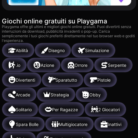
Giochi online gratuiti su Playgama
Playgama offre gli ultimi e migliori giochi online gratuiti. Puoi divertirti senza
interruzioni da download, pubblicità invadenti o pop-up. Carica
semplicemente i tuoi giochi preferiti direttamente nel tuo browser web e goditi
l'esperienza.
Abilità
Disegno
Simulazione
.io
Azione
Orrore
Serpente
Divertenti
Sparatutto
Pistole
Arcade
Strategia
Obby
Solitario
Per Ragazze
2 Giocatori
Spara Bolle
Multigiocatore
Inattivi