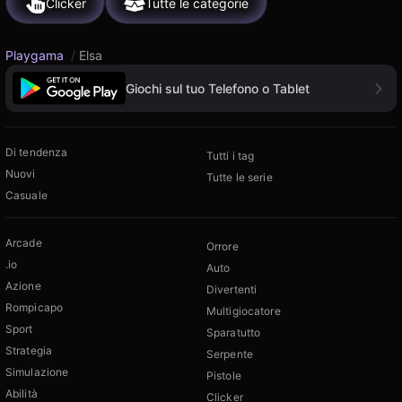
Clicker
Tutte le categorie
Playgama
/
Elsa
Giochi sul tuo Telefono o Tablet
Di tendenza
Tutti i tag
Nuovi
Tutte le serie
Casuale
Arcade
Orrore
.io
Auto
Azione
Divertenti
Rompicapo
Multigiocatore
Sport
Sparatutto
Strategia
Serpente
Simulazione
Pistole
Abilità
Clicker