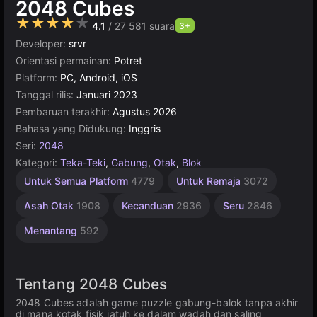
2048 Cubes
★★★★★
4.1
/ 27 581 suara
3+
Developer:
srvr
Orientasi permainan:
Potret
Platform:
PC, Android, iOS
Tanggal rilis:
Januari 2023
Pembaruan terakhir:
Agustus 2026
Bahasa yang Didukung:
Inggris
Seri:
2048
Kategori:
Teka-Teki
,
Gabung
,
Otak
,
Blok
Edukasi
Pikiran
Ketangkasan
Desktop
Matematika
Sederhana
Online
1
Untuk Semua Platform
4779
Untuk Remaja
3072
Pemain
Terbaik
1238
5168
593
1571
2590
565
4145
5019
Asah Otak
1908
Kecanduan
2936
Seru
2846
Menantang
592
Tentang 2048 Cubes
2048 Cubes adalah game puzzle gabung-balok tanpa akhir
di mana kotak fisik jatuh ke dalam wadah dan saling