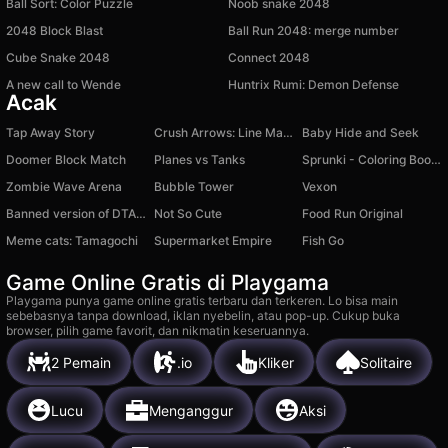
Ball Sort: Color Puzzle
Noob snake 2048
2048 Block Blast
Ball Run 2048: merge number
Cube Snake 2048
Connect 2048
A new call to Wende
Huntrix Rumi: Demon Defense
Acak
Tap Away Story
Crush Arrows: Line Maze
Baby Hide and Seek
Doomer Block Match
Planes vs Tanks
Sprunki - Coloring Book for Kids
Zombie Wave Arena
Bubble Tower
Vexon
Banned version of DTA 6
Not So Cute
Food Run Original
Meme cats: Tamagochi
Supermarket Empire
Fish Go
Game Online Gratis di Playgama
Playgama punya game online gratis terbaru dan terkeren. Lo bisa main
sebebasnya tanpa download, iklan nyebelin, atau pop-up. Cukup buka
browser, pilih game favorit, dan nikmatin keseruannya.
2 Pemain
.io
Kliker
Solitaire
Lucu
Menganggur
Aksi