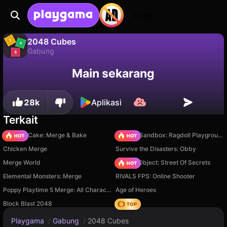
Login
2048 Cubes
Gabung
2048 Cubes adalah game gabung gratis oleh srvr. Mainkan online di Playgama.
Tidak
Simpan
Simpan progresnya!
Main sekarang
28k
Aplikasi
Terkait
Piece of Cake: Merge & Bake
Sprunki Sandbox: Ragdoll Playground Mode
Chicken Merge
Survive the Disasters: Obby
Merge World
Hidden Object: Street Of Secrets
Elemental Monsters: Merge
RIVALS FPS: Online Shooter
Poppy Playtime 5 Merge: All Characters
Age of Heroes
Block Blast 2048
Hedgies
Playgama
/
Gabung
/
2048 Cubes