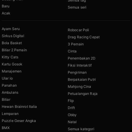
Semua tag
Baru
Semua seri
Acak
Ayam Seru
Robocar Poli
Sirkus Digital
Drag Racing Cepat
Bola Basket
3 Pemain
Biliar 2 Pemain
Cinta
Kitty Cats
Penembakan 2D
Kartu Gosok
Fiksi Interaktif
Manajemen
Pengiriman
Ular io
Berpakaian Putri
Panahan
Mahjong Cina
Ambulans
Petualangan Raja
Biliar
Flip
Hewan Brainrot Italia
Drift
Lemparan
Obby
Puzzle Geser Angka
Natal
BMX
Semua kategori