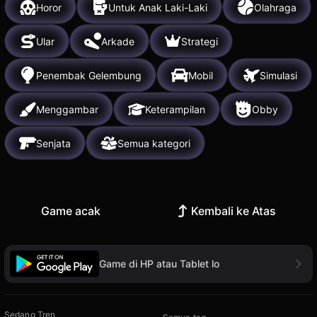
Horor
Untuk Anak Laki-Laki
Olahraga
Ular
Arkade
Strategi
Penembak Gelembung
Mobil
Simulasi
Menggambar
Keterampilan
Obby
Senjata
Semua kategori
Game acak
Kembali ke Atas
Game di HP atau Tablet lo
Sedang Tren