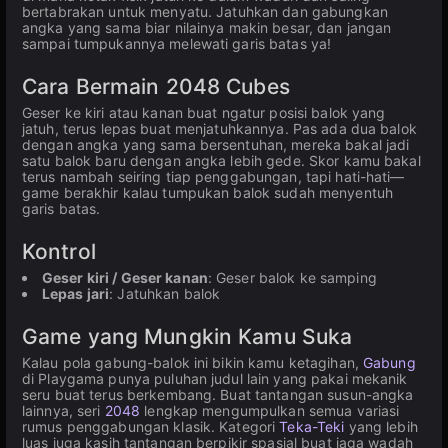
bertabrakan untuk menyatu. Jatuhkan dan gabungkan
angka yang sama biar nilainya makin besar, dan jangan
sampai tumpukannya melewati garis batas ya!
Cara Bermain 2048 Cubes
Geser ke kiri atau kanan buat ngatur posisi balok yang
jatuh, terus lepas buat menjatuhkannya. Pas ada dua balok
dengan angka yang sama bersentuhan, mereka bakal jadi
satu balok baru dengan angka lebih gede. Skor kamu bakal
terus nambah seiring tiap penggabungan, tapi hati-hati—
game berakhir kalau tumpukan balok sudah menyentuh
garis batas.
Kontrol
Geser kiri / Geser kanan
: Geser balok ke samping
Lepas jari
: Jatuhkan balok
Game yang Mungkin Kamu Suka
Kalau pola gabung-balok ini bikin kamu ketagihan,
Gabung
di Playgama punya puluhan judul lain yang pakai mekanik
seru buat terus berkembang. Buat tantangan susun-angka
lainnya, seri
2048
lengkap mengumpulkan semua variasi
rumus penggabungan klasik. Kategori
Teka-Teki
yang lebih
luas juga kasih tantangan berpikir spasial buat jaga wadah