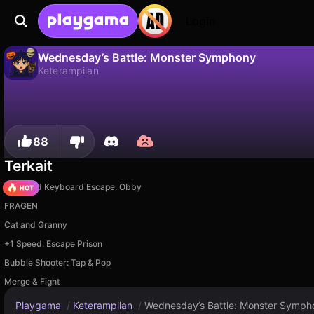
Login
Wednesday’s Battle: Monster Symphony
Keterampilan
Tidak
Simp
Simpan progresnya!
Wednesday’s Battle: Monster Symphony adalah game keterampilan gratis oleh alex_aio. Mainkan online di Playgama.
88
Terkait
+1 Speed Keyboard Escape: Obby
FRAGEN
Cat and Granny
+1 Speed: Escape Prison
Bubble Shooter: Tap & Pop
Merge & Fight
Playgama
/
Keterampilan
/
Wednesday’s Battle: Monster Symph