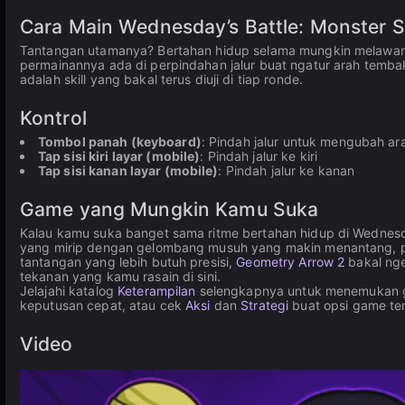
Cara Main Wednesday’s Battle: Monster
Tantangan utamanya? Bertahan hidup selama mungkin melawan 
permainannya ada di perpindahan jalur buat ngatur arah temba
adalah skill yang bakal terus diuji di tiap ronde.
Kontrol
Tombol panah (keyboard)
: Pindah jalur untuk mengubah a
Tap sisi kiri layar (mobile)
: Pindah jalur ke kiri
Tap sisi kanan layar (mobile)
: Pindah jalur ke kanan
Game yang Mungkin Kamu Suka
Kalau kamu suka banget sama ritme bertahan hidup di Wednes
yang mirip dengan gelombang musuh yang makin menantang, plu
tantangan yang lebih butuh presisi,
Geometry Arrow 2
bakal nge
tekanan yang kamu rasain di sini.
Jelajahi katalog
Keterampilan
selengkapnya untuk menemukan ga
keputusan cepat, atau cek
Aksi
dan
Strategi
buat opsi game tem
Video