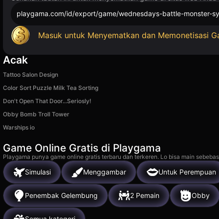
playgama.com/id/export/game/wednesdays-battle-monster-
Masuk untuk Menyematkan dan Memonetisasi 
Acak
Tattoo Salon Design
Color Sort Puzzle Milk Tea Sorting
Don't Open That Door...Seriosly!
Obby Bomb Troll Tower
Warships io
Game Online Gratis di Playgama
Playgama punya game online gratis terbaru dan terkeren. Lo bisa main sebebas
Simulasi
Menggambar
Untuk Perempuan
Penembak Gelembung
2 Pemain
Obby
Semua kategori