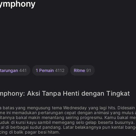
Symphony
rtarungan
441
1 Pemain
4112
Ritme
91
mphony: Aksi Tanpa Henti dengan Tingkat
 batas yang mengusung tema Wednesday yang lagi hits. Didesain 
 Game ini memadukan pertarungan cepat dengan animasi yang mulus
litannya bakal makin menantang seiring progresmu. Kamu bakal mel
uduk di kursi kayu sambil memegang selo gelap beserta busurnya.
ikal di berbagai sudut pandang. Latar belakangnya pun kental bang
ng di balik pagar besi hitam.