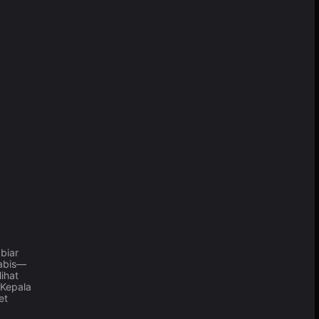
biar
 abis—
ihat
 Kepala
et