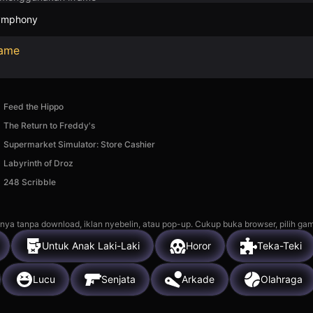
symphony
Game
Feed the Hippo
The Return to Freddy's
Supermarket Simulator: Store Cashier
Labyrinth of Droz
248 Scribble
nya tanpa download, iklan nyebelin, atau pop-up. Cukup buka browser, pilih gam
Untuk Anak Laki-Laki
Horor
Teka-Teki
Lucu
Senjata
Arkade
Olahraga