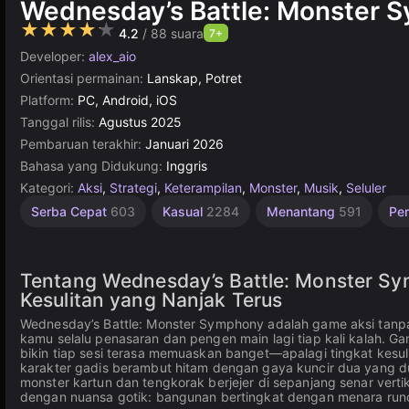
Wednesday’s Battle: Monster 
★★★★★
4.2
/ 88 suara
7+
Developer:
alex_aio
Orientasi permainan:
Lanskap, Potret
Platform:
PC, Android, iOS
Tanggal rilis:
Agustus 2025
Pembaruan terakhir:
Januari 2026
Bahasa yang Didukung:
Inggris
Kategori:
Aksi
,
Strategi
,
Keterampilan
,
Monster
,
Musik
,
Seluler
Serba Cepat
603
Kasual
2284
Menantang
591
Pe
Tentang Wednesday’s Battle: Monster Sy
Kesulitan yang Nanjak Terus
Wednesday’s Battle: Monster Symphony adalah game aksi tanpa
kamu selalu penasaran dan pengen main lagi tiap kali kalah.
bikin tiap sesi terasa memuaskan banget—apalagi tingkat kesu
karakter gadis berambut hitam dengan gaya kuncir dua yang d
monster kartun dan tengkorak berjejer di sepanjang senar vert
dengan nuansa gotik: bangunan bertingkat dengan menara runci