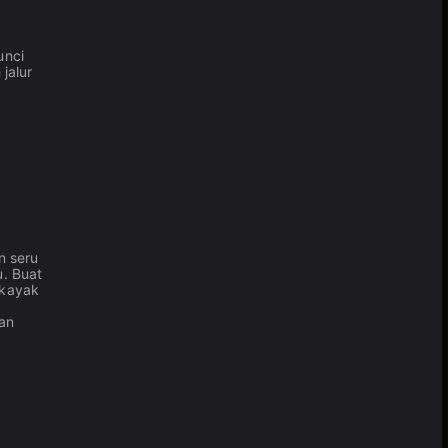
unci
jalur
n seru
. Buat
 kayak
an