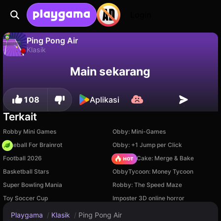
Login
Ping Pong Air
Klasik
Ping Pong Air adalah game klasik gratis oleh wnday. Mainkan online di Playgama.
Tidak
Simpan
Simpan progresnya!
Main sekarang
108
Aplikasi
Terkait
Robby Mini Games
Obby: Mini-Games
Baseball For Brainrot
Obby: +1 Jump per Click
Football 2026
Piece of Cake: Merge & Bake
Basketball Stars
ObbyTycoon: Money Tycoon
Super Bowling Mania
Robby: The Speed Maze
Toy Soccer Cup
Imposter 3D online horror
Playgama
/
Klasik
/
Ping Pong Air