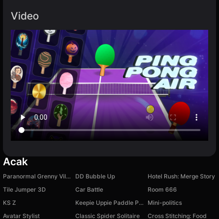
Video
Acak
Paranormal Grenny Ville Night Mystery Park
DD Bubble Up
Hotel Rush: Merge Story
Tile Jumper 3D
Car Battle
Room 666
KS Z
Keepie Uppie Paddle Pong
Mini-politics
Avatar Stylist
Classic Spider Solitaire
Cross Stitching: Food