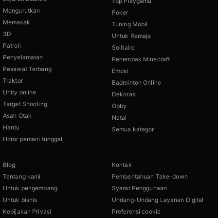
Top Playgama
Mengurutkan
Poker
Memasak
Tuning Mobil
3D
Untuk Remaja
Patroli
Solitaire
Penyelamatan
Penembak Minecraft
Pesawat Terbang
Emosi
Traktor
Badminton Online
Unity online
Dekorasi
Target Shooting
Obby
Asah Otak
Natal
Hantu
Semua kategori
Horor pemain tunggal
Blog
Kontak
Tentang kami
Pemberitahuan Take-down
Untuk pengembang
Syarat Penggunaan
Untuk bisnis
Undang-Undang Layanan Digital
Kebijakan Privasi
Preferensi cookie