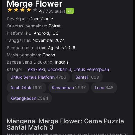
Merge Flower
★★★★★
4
/ 789 suara
7+
Developer:
CocosGame
Orientasi permainan:
Potret
Platform:
PC, Android, iOS
Tanggal rilis:
November 2024
Pembaruan terakhir:
Agustus 2026
Mesin permainan:
Cocos
Bahasa yang Didukung:
Inggris
Kategori:
Teka-Teki
,
Cocokkan 3
,
Untuk Perempuan
Desktop
Rekomendasi
Rusia
Cocos
Online
Untuk Semua Platform
4786
Santai
1029
Terbaik
1799
Online
115
5172
3571
5026
Asah Otak
1902
Kecanduan
2937
Lucu
848
Ketangkasan
2594
Mengenal Merge Flower: Game Puzzle
Santai Match 3