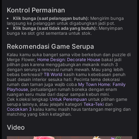
Kontrol Permainan
Klik bunga (saat pelanggan butuh):
Mengirim bunga
langsung ke pelanggan untuk digabungkan jadi pot.
Klik bunga (saat tidak ada yang butuh):
Menyimpan
bunga ke slot grid sementara untuk stok.
Rekomendasi Game Serupa
Kalau kamu suka banget sama vibe berkebun dan puzzle di
Merge Flower,
Home Design: Decorate House
bakal jadi
pilihan pas karena menggabungkan mekanik match 3
dengan serunya renovasi rumah mewah. Mau yang lebih
bebas berkreasi?
TB World
kasih kamu kebebasan penuh
buat desain interior sesuka hati. Pecinta tema dekorasi
rumah dan taman juga wajib coba
My Town Home: Family
Playhouse
, petualangan rumah boneka dengan enam
ruangan seru mulai dari dapur sampai kebun mini.
Cek koleksi lengkap
Untuk Perempuan
untuk pilihan game
serupa lainnya, atau jelajahi kategori
Teka-Teki
dan
Cocokkan 3
kalau kamu masih haus tantangan merging dan
matching yang bikin ketagihan.
Video