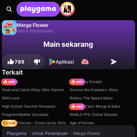
Login
Merge Flower
Untuk Perempuan
Merge Flower adalah game untuk perempuan gratis oleh CocosGame. Mainkan online di Playgama.
Tidak
Simpan
Simpan progresnya!
Main sekarang
789
Aplikasi
Terkait
TB World
Your Obby Escape
Steal and Catch Obby: Mini-Games
Survive the Disasters: Obby
Wild Love
Robby: The Speed Maze
High School Teacher Simulator
Piece of Cake: Merge & Bake
Pregnant Mother Simulator
RIVALS FPS: Online Shooter
Fashion Princess - Dress Up for Girls
Age of Heroes
Playgama
/
Untuk Perempuan
/
Merge Flower