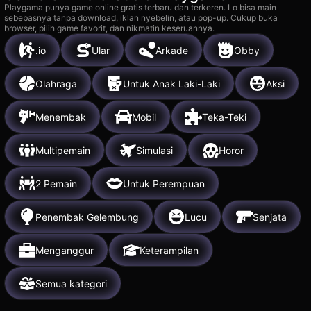
Playgama punya game online gratis terbaru dan terkeren. Lo bisa main
sebebasnya tanpa download, iklan nyebelin, atau pop-up. Cukup buka
browser, pilih game favorit, dan nikmatin keseruannya.
.io
Ular
Arkade
Obby
Olahraga
Untuk Anak Laki-Laki
Aksi
Menembak
Mobil
Teka-Teki
Multipemain
Simulasi
Horor
2 Pemain
Untuk Perempuan
Penembak Gelembung
Lucu
Senjata
Menganggur
Keterampilan
Semua kategori