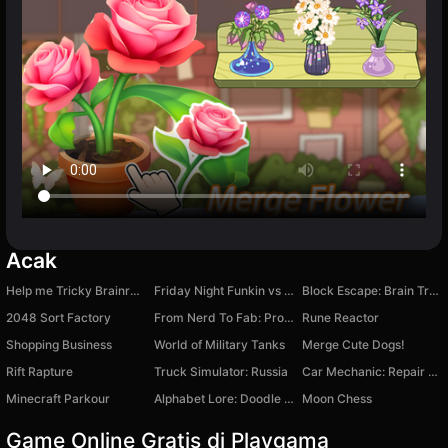
Acak
Help me Tricky Brainrot Animals Italian Story
Friday Night Funkin vs Tricky
Block Escape: Brain Training
2048 Sort Factory
From Nerd To Fab: Prom Edition
Rune Reactor
Shopping Business
World of Military Tanks
Merge Cute Dogs!
Rift Rapture
Truck Simulator: Russia
Car Mechanic: Repair Car!
Minecraft Parkour
Alphabet Lore: Doodle Jump
Moon Chess
Game Online Gratis di Playgama