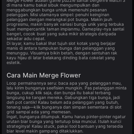
Merge Flower adalah game puzzle santai bergenre Match 3
di mana kamu bakal sibuk mengumpulkan dan
menggabungkan bunga untuk memenuhi pesanan
pelanggan. Misi utamanya simpel: penuhi keinginan
pelanggan dengan merangkai pot bunga. Makin jauh
progresmu, makin banyak variasi bunga unik yang terbuka
buat mempercantik taman impianmu. Gameplay-nya santai
banget, cocok buat yang suka mikir strategis daripada
sekadar adu cepat.
Di layar, kamu bakal lihat tujuh slot kotak yang berjajar
manis di antara tumpukan bunga dan pelanggan yang
menunggu. Visualnya bikin betah, dengan sentuhan rak
kayu hijau di latar belakang dinding bata cokelat yang
estetik.
Cara Main Merge Flower
Loop permainannya seru: baca apa yang pelanggan mau,
lalu kirim bunganya seefisien mungkin. Pas pelanggan minta
bunga, cukup klik saja, dan bunga itu bakal terbang
langsung ke tangan mereka. Gabungkan tiga bunga, jadi
deh pot cantik! Kalau belum ada pelanggan yang butuh,
tenang saja—klik bunganya dan simpan sementara di slot
grid sampai ada yang memesan.
Ingat, bunganya ditumpuk. Kamu harus pinter-pinter ngatur
urutan biar bunga yang tertutup bisa muncul. Itulah kunci
strateginya! Kalau stuck, pakai tool bantuan yang tersedia
biar level makin gampang ditaklukkan.