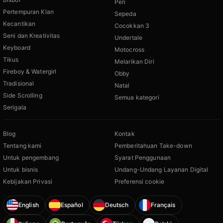
Peri
Pertempuran Klan
Sepeda
Kecantikan
Cocokkan 3
Seni dan Kreativitas
Undertale
Keyboard
Motocross
Tikus
Melarikan Diri
Fireboy & Watergirl
Obby
Tradisional
Natal
Side Scrolling
Semua kategori
Serigala
Blog
Kontak
Tentang kami
Pemberitahuan Take-down
Untuk pengembang
Syarat Penggunaan
Untuk bisnis
Undang-Undang Layanan Digital
Kebijakan Privasi
Preferensi cookie
English
Español
Deutsch
Français