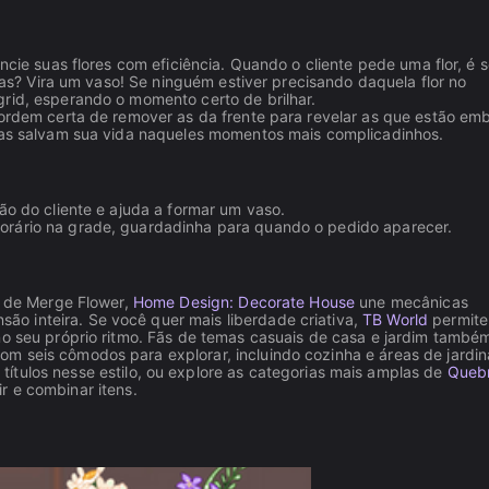
ncie suas flores com eficiência. Quando o cliente pede uma flor, é 
ntas? Vira um vaso! Se ninguém estiver precisando daquela flor no
grid, esperando o momento certo de brilhar.
 ordem certa de remover as da frente para revelar as que estão emb
elas salvam sua vida naqueles momentos mais complicadinhos.
mão do cliente e ajuda a formar um vaso.
mporário na grade, guardadinha para quando o pedido aparecer.
es de Merge Flower,
Home Design: Decorate House
une mecânicas
o inteira. Se você quer mais liberdade criativa,
TB World
permite
no seu próprio ritmo. Fãs de temas casuais de casa e jardim també
com seis cômodos para explorar, incluindo cozinha e áreas de jardi
títulos nesse estilo, ou explore as categorias mais amplas de
Queb
r e combinar itens.