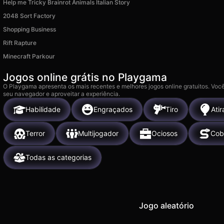
Help me Tricky Brainrot Animals Italian Story
2048 Sort Factory
Shopping Business
Rift Rapture
Minecraft Parkour
Jogos online grátis no Playgama
O Playgama apresenta os mais recentes e melhores jogos online gratuitos. Você
seu navegador e aproveitar a experiência.
Habilidade
Engraçados
Tiro
Ati
Terror
Multijogador
Ociosos
Cob
Todas as categorias
Jogo aleatório