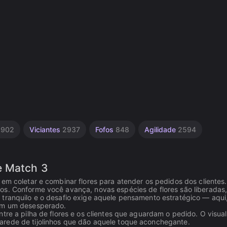
1902
Viciantes
2937
Fofos
848
Agilidade
2594
e Match 3
 em coletar e combinar flores para atender os pedidos dos clientes
os. Conforme você avança, novas espécies de flores são liberadas
 tranquilo e o desafio exige aquele pensamento estratégico — aqui
nem um desesperado.
tre a pilha de flores e os clientes que aguardam o pedido. O visual
arede de tijolinhos que dão aquele toque aconchegante.