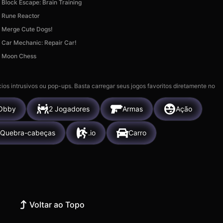
Block Escape: Brain Training
Rune Reactor
Merge Cute Dogs!
Car Mechanic: Repair Car!
Moon Chess
ios intrusivos ou pop-ups. Basta carregar seus jogos favoritos diretamente no
Obby
2 Jogadores
Armas
Ação
Quebra-cabeças
.io
Carro
Voltar ao Topo