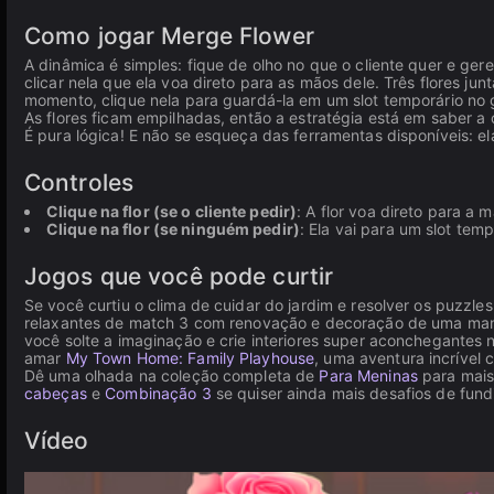
Como jogar Merge Flower
A dinâmica é simples: fique de olho no que o cliente quer e gere
clicar nela que ela voa direto para as mãos dele. Três flores ju
momento, clique nela para guardá-la em um slot temporário no 
As flores ficam empilhadas, então a estratégia está em saber a
É pura lógica! E não se esqueça das ferramentas disponíveis: 
Controles
Clique na flor (se o cliente pedir)
: A flor voa direto para a 
Clique na flor (se ninguém pedir)
: Ela vai para um slot te
Jogos que você pode curtir
Se você curtiu o clima de cuidar do jardim e resolver os puzzl
relaxantes de match 3 com renovação e decoração de uma mansã
você solte a imaginação e crie interiores super aconchegantes 
amar
My Town Home: Family Playhouse
, uma aventura incrível 
Dê uma olhada na coleção completa de
Para Meninas
para mais 
cabeças
e
Combinação 3
se quiser ainda mais desafios de fundi
Vídeo