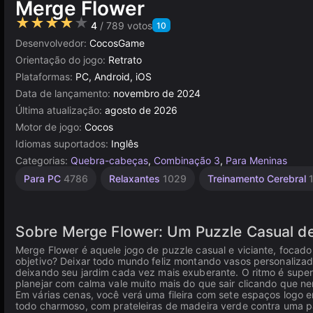
Merge Flower
★★★★★
4
/ 789 votos
10
Desenvolvedor:
CocosGame
Orientação do jogo:
Retrato
Plataformas:
PC, Android, iOS
Data de lançamento:
novembro de 2024
Última atualização:
agosto de 2026
Motor de jogo:
Cocos
Idiomas suportados:
Inglês
Categorias:
Quebra-cabeças
,
Combinação 3
,
Para Meninas
Russos
Navegador
Cocos
Mesa e
Alta
Para PC
4786
Relaxantes
1029
Treinamento Cerebral
Desktop
Qualidade
1799
115
5026
5172
3571
Sobre Merge Flower: Um Puzzle Casual d
Merge Flower é aquele jogo de puzzle casual e viciante, focado
objetivo? Deixar todo mundo feliz montando vasos personalizad
deixando seu jardim cada vez mais exuberante. O ritmo é super
planejar com calma vale muito mais do que sair clicando que 
Em várias cenas, você verá uma fileira com sete espaços logo en
todo charmoso, com prateleiras de madeira verde contra uma p