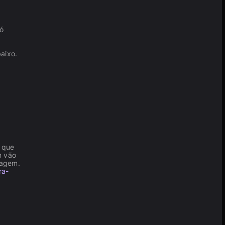
só
aixo.
 que
m vão
nagem.
ra-