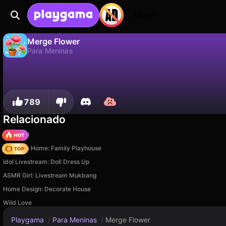
Login
Merge Flower
Para Meninas
Não
Salvar
Salve o progresso!
Merge Flower é um jogo de para meninas gratuito de CocosGame. Jogue online na Playgama.
789
Relacionado
TB World
My Town Home: Family Playhouse
Idol Livestream: Doll Dress Up
ASMR Girl: Livestream Mukbang
Home Design: Decorate House
Wild Love
Playgama
/
Para Meninas
/
Merge Flower