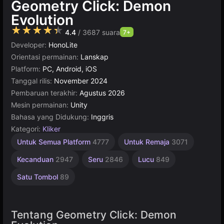
Geometry Click: Demon
Evolution
★★★★★
4.4
/ 3687 suara
7+
Developer:
HonoLite
Orientasi permainan:
Lanskap
Platform:
PC, Android, iOS
Tanggal rilis:
November 2024
Pembaruan terakhir:
Agustus 2026
Mesin permainan:
Unity
Bahasa yang Didukung:
Inggris
Kategori:
Kliker
Pikiran
Desktop
Matematika
Geometri
Rekomendasi
Rusia
Unity
Online
1
Untuk Semua Platform
4777
Untuk Remaja
3071
Pemain
Terbaik
online
1798
Online
1245
5167
164
568
3566
3171
4173
5013
Kecanduan
2947
Seru
2846
Lucu
849
Satu Tombol
89
Tentang Geometry Click: Demon