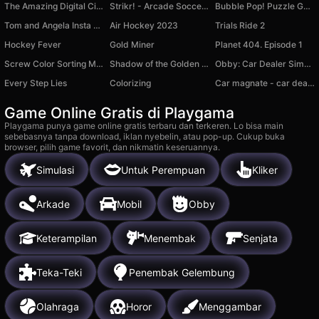
The Amazing Digital Circus: Escape
Strikr! - Arcade Soccer Pong
Bubble Pop! Puzzle Game Legend
Tom and Angela Insta Fashion
Air Hockey 2023
Trials Ride 2
Hockey Fever
Gold Miner
Planet 404. Episode 1
Screw Color Sorting Master
Shadow of the Golden Dragon: hidden object
Obby: Car Dealer Simulator
Every Step Lies
Colorizing
Car magnate - car dealership owner
Game Online Gratis di Playgama
Playgama punya game online gratis terbaru dan terkeren. Lo bisa main
sebebasnya tanpa download, iklan nyebelin, atau pop-up. Cukup buka
browser, pilih game favorit, dan nikmatin keseruannya.
Simulasi
Untuk Perempuan
Kliker
Arkade
Mobil
Obby
Keterampilan
Menembak
Senjata
Teka-Teki
Penembak Gelembung
Olahraga
Horor
Menggambar