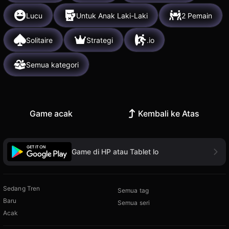
Lucu
Untuk Anak Laki-Laki
2 Pemain
Solitaire
Strategi
.io
Semua kategori
Game acak
Kembali ke Atas
Game di HP atau Tablet lo
Sedang Tren
Semua tag
Baru
Semua seri
Acak