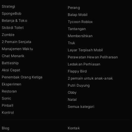
Strategi
Perang
SpongeBob
Balap Mobil
Belanja & Toko
Tycoon Roblox
Skibidi Toilet
Tantangan
Zombie
Membersihkan
2 Pemain Senjata
Truk
Manajemen Waktu
Layar Terpisah Mobil
Chat Menarik
Perawatan Hewan Peliharaan
Battleship
Ledakan Perhiasan
Aksi Cepat
Flappy Bird
Penembak Orang Ketiga
2 pemain untuk anak-anak
Eksperimen
Putri Duyung
Restoran
Obby
Sonic
Natal
Pinball
Semua kategori
Kontrol
Blog
Kontak