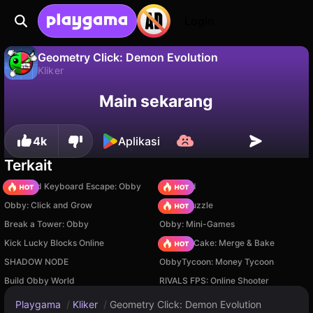
Login
Geometry Click: Demon Evolution
Kliker
Tidak
Simpan
Simpan progresnya!
Geometry Click: Demon Evolution adalah game kliker gratis oleh HonoLite. Mainkan online di Playgama.
Main sekarang
4k
Aplikasi
Terkait
+1 Speed Keyboard Escape: Obby
TB World
Obby: Click and Grow
Arrow Puzzle
Break a Tower: Obby
Obby: Mini-Games
Kick Lucky Blocks Online
Piece of Cake: Merge & Bake
SHADOW NODE
ObbyTycoon: Money Tycoon
Build Obby World
RIVALS FPS: Online Shooter
Playgama
/
Kliker
/
Geometry Click: Demon Evolution