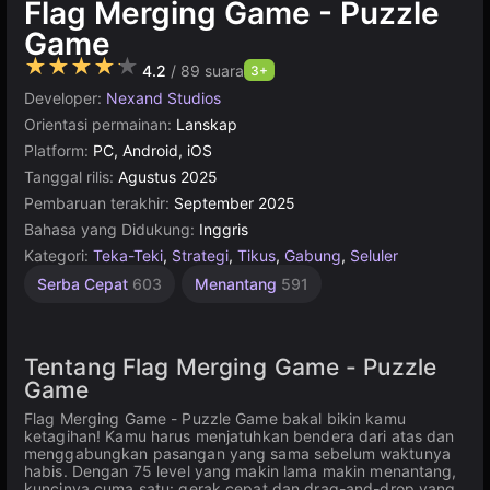
Flag Merging Game - Puzzle
Game
★★★★★
4.2
/ 89 suara
3+
Developer:
Nexand Studios
Orientasi permainan:
Lanskap
Platform:
PC, Android, iOS
Tanggal rilis:
Agustus 2025
Pembaruan terakhir:
September 2025
Bahasa yang Didukung:
Inggris
Kategori:
Teka-Teki
,
Strategi
,
Tikus
,
Gabung
,
Seluler
Serba Cepat
603
Menantang
591
Tentang Flag Merging Game - Puzzle
Game
Flag Merging Game - Puzzle Game bakal bikin kamu
ketagihan! Kamu harus menjatuhkan bendera dari atas dan
menggabungkan pasangan yang sama sebelum waktunya
habis. Dengan 75 level yang makin lama makin menantang,
kuncinya cuma satu: gerak cepat dan drag-and-drop yang