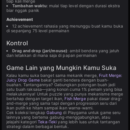
tiap kali merge
Tambahan waktu
: mulai tiap level dengan durasi ekstra
biar nggak panik
Achievement
12 achievement rahasia yang menunggu buat kamu buka
di sepanjang 75 level permainan
Kontrol
Drag and drop (jari/mouse)
: ambil bendera yang jatuh
dan letakkan di mana saja di papan permainan
Game Lain yang Mungkin Kamu Suka
Kalau kamu suka banget sama mekanik merge,
Fruit Merge:
Juicy Drop Game
bakal ganti bendera dengan buah-
buahan. Tantangannya? Gabungkan potongan buah jadi
satu buah raksasa—yang konon cuma 1% pemain yang bisa
melakukannya! Untuk puzzle yang punya mekanisme merge
bertahap dengan target ikan,
Fish Merge
pakai dasar drag-
and-merge yang sama tapi dengan progression seru dari
ikan putih ke hitam sampai ikan warna-warni.
Cek koleksi lengkap
Gabung
di Playgama untuk game seru
lainnya yang bertema gabung-menggabungkan, atau
jelajahi kategori
Teka-Teki
yang lebih luas untuk tantangan
strategi dalam berbagai bentuk.