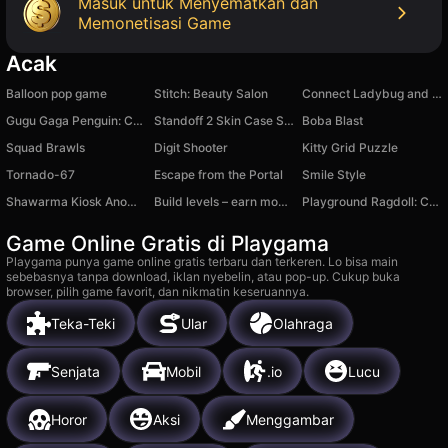
Masuk untuk Menyematkan dan
Memonetisasi Game
Acak
Balloon pop game
Stitch: Beauty Salon
Connect Ladybug and Cat Noir!
Gugu Gaga Penguin: Chat Messages
Standoff 2 Skin Case Simulator 3D
Boba Blast
Squad Brawls
Digit Shooter
Kitty Grid Puzzle
Tornado-67
Escape from the Portal
Smile Style
Shawarma Kiosk Anomaly Game
Build levels – earn money!
Playground Ragdoll: Create a Monster
Game Online Gratis di Playgama
Playgama punya game online gratis terbaru dan terkeren. Lo bisa main
sebebasnya tanpa download, iklan nyebelin, atau pop-up. Cukup buka
browser, pilih game favorit, dan nikmatin keseruannya.
Teka-Teki
Ular
Olahraga
Senjata
Mobil
.io
Lucu
Horor
Aksi
Menggambar