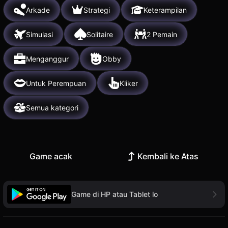
Arkade
Strategi
Keterampilan
Simulasi
Solitaire
2 Pemain
Menganggur
Obby
Untuk Perempuan
Kliker
Semua kategori
Game acak
Kembali ke Atas
Game di HP atau Tablet lo