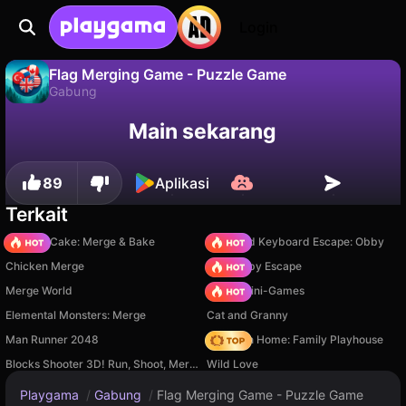
Login
Flag Merging Game - Puzzle Game
Gabung
Tidak
Simpan
Simpan progresnya!
Flag Merging Game - Puzzle Game adalah game gabung gratis oleh Nexand Studios. Mainkan online di Playgama.
Main sekarang
89
Aplikasi
Terkait
Piece of Cake: Merge & Bake
+1 Speed Keyboard Escape: Obby
Chicken Merge
Your Obby Escape
Merge World
Obby: Mini-Games
Elemental Monsters: Merge
Cat and Granny
Man Runner 2048
My Town Home: Family Playhouse
Blocks Shooter 3D! Run, Shoot, Merge Weapons!
Wild Love
Playgama
/
Gabung
/
Flag Merging Game - Puzzle Game