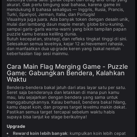
akurat. Gak perlu bingung soal bahasa, karena game ini
mendukung 8 bahasa sekaligus — Inggris, Rusia, Prancis,
Turki, Spanyol, Jerman, Italia, dan Portugis!
Visualnya juga juara. Ada banyak token dengan desain unik,
mulai dari lambang daun maple merah, globe biru-kuning,
sampai garis-garis warna-warni yang bikin tampilan papan
puzzle kamu berasa keliling dunia.
Butuh kecepatan, strategi, dan refleks tingkat tinggi di sini.
Selesaikan semua levelnya, kejar 12 achievement rahasia,
dan manfaatkan dua upgrade keren yang bakal nentuin
keberhasilan tiap sesi mainmu.
Cara Main Flag Merging Game - Puzzle
Game: Gabungkan Bendera, Kalahkan
Waktu
Bendera-bendera bakal jatuh dari atas layar satu per satu.
Seret saja benderanya dan letakkan di mana pun kamu
mau, lalu sejajarkan dengan bendera yang sama untuk
menggabungkannya. Kalau berhasil, bendera bakal hilang,
kamu dapat koin, dan progres target levelmu makin dekat.
Pastikan semua target tercapai sebelum waktu habis
supaya bisa lanjut ke stage berikutnya!
Upgrade
Reward koin lebih banyak
: kumpulkan koin lebih cepat