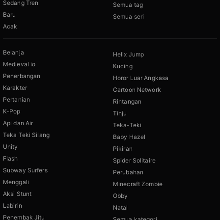
Sedang Tren
Semua tag
Baru
Semua seri
Acak
Belanja
Helix Jump
Medieval io
Kucing
Penerbangan
Horor Luar Angkasa
Karakter
Cartoon Network
Pertanian
Rintangan
K-Pop
Tinju
Api dan Air
Teka-Teki
Teka Teki Silang
Baby Hazel
Unity
Pikiran
Flash
Spider Solitaire
Subway Surfers
Perubahan
Menggali
Minecraft Zombie
Aksi Stunt
Obby
Labirin
Natal
Penembak Jitu
Semua kategori