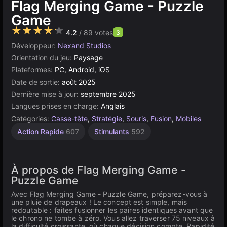
Flag Merging Game - Puzzle
Game
★★★★★
4.2
/ 89 votes
3
Développeur:
Nexand Studios
Orientation du jeu:
Paysage
Plateformes:
PC, Android, iOS
Date de sortie:
août 2025
Dernière mise à jour:
septembre 2025
Langues prises en charge:
Anglais
Catégories:
Casse-tête
,
Stratégie
,
Souris
,
Fusion
,
Mobiles
Action Rapide
607
Stimulants
592
À propos de Flag Merging Game -
Puzzle Game
Avec Flag Merging Game - Puzzle Game, préparez-vous à
une pluie de drapeaux ! Le concept est simple, mais
redoutable : faites fusionner les paires identiques avant que
le chrono ne tombe à zéro. Vous allez traverser 75 niveaux à
la difficulté croissante, où chaque décision compte. Rapidité