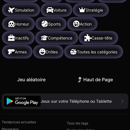
Simulation
Voiture
Stratégie
Horreur
Sports
Action
Inactifs
Compétence
Casse-tête
Armes
Drôles
Toutes les catégories
Jeu aléatoire
Haut de Page
Jeux sur votre Téléphone ou Tablette
Tendances actuelles
Tous les tags
Nouveaux