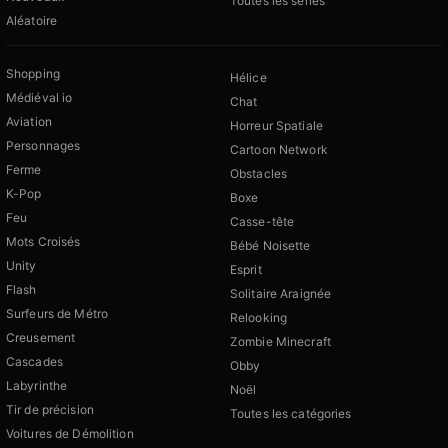
Toutes les séries
Aléatoire
Shopping
Hélice
Médiéval io
Chat
Aviation
Horreur Spatiale
Personnages
Cartoon Network
Ferme
Obstacles
K-Pop
Boxe
Feu
Casse-tête
Mots Croisés
Bébé Noisette
Unity
Esprit
Flash
Solitaire Araignée
Surfeurs de Métro
Relooking
Creusement
Zombie Minecraft
Cascades
Obby
Labyrinthe
Noël
Tir de précision
Toutes les catégories
Voitures de Démolition