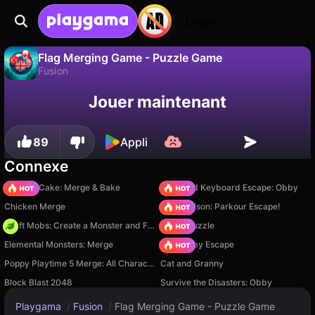
Login
Flag Merging Game - Puzzle Game
Fusion
Sauvegardez la
Non
Enregistrer
Jouer maintenant
Flag Merging Game - Puzzle Game est un jeu de fusion gratuit par Nexand Studios. Joue-y en ligne sur Playgama.
progression !
89
Appli
Connexe
Piece of Cake: Merge & Bake
+1 Speed Keyboard Escape: Obby
Chicken Merge
Barry Prison: Parkour Escape!
Craft Mobs: Create a Monster and Fight!
Arrow Puzzle
Elemental Monsters: Merge
Your Obby Escape
Poppy Playtime 5 Merge: All Characters
Cat and Granny
Block Blast 2048
Survive the Disasters: Obby
Playgama
/
Fusion
/
Flag Merging Game - Puzzle Game