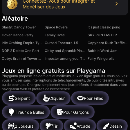
Connectez-vous pour Intégrer et
Monétiser des Jeux
Aléatoire
Slasty: Candy Tower
Space Rovers
it's just classic pong
Cover Dance Party
Family Hotel
SKY RUN FASTER
Idle Crafting Empire Tycoon
Cursed Treasure 1.5
Capybara Rush Traffic Jam
DOP 2 Delete One Part
Obby and Sprunki: Playground
Bubble Word Jam
Obby: Brainrot Tower Defense
Imposter among you. The ship is Amongus
Fairy Wingerella
Jeux en ligne gratuits sur Playgama
Playgama propose les derniers et meilleurs jeux en ligne gratuits. Vous pouvez
vous amuser sans interruptions de téléchargements, de publicités intrusives
ou de pop-ups. Chargez simplement vos jeux préférés directement dans votre
navigateur Web et profitez de l'expérience.
Serpent
Cliqueur
Pour Filles
Tireur de Bulles
Pour Garçons
2 Joueurs
Tir
Arcade
Dessin