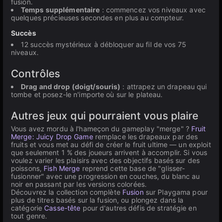
fusion.
Temps supplémentaire
: commencez vos niveaux avec
quelques précieuses secondes en plus au compteur.
Succès
12 succès mystérieux à débloquer au fil de vos 75
niveaux.
Contrôles
Drag and drop (doigt/souris)
: attrapez un drapeau qui
tombe et posez-le n'importe où sur le plateau.
Autres jeux qui pourraient vous plaire
Vous avez mordu à l'hameçon du gameplay "merge" ?
Fruit
Merge: Juicy Drop Game
remplace les drapeaux par des
fruits et vous met au défi de créer le fruit ultime — un exploit
que seulement 1 % des joueurs arrivent à accomplir. Si vous
voulez varier les plaisirs avec des objectifs basés sur des
poissons,
Fish Merge
reprend cette base de "glisser-
fusionner" avec une progression en couches, du blanc au
noir en passant par les versions colorées.
Découvrez la collection complète
Fusion
sur Playgama pour
plus de titres basés sur la fusion, ou plongez dans la
catégorie
Casse-tête
pour d'autres défis de stratégie en
tout genre.