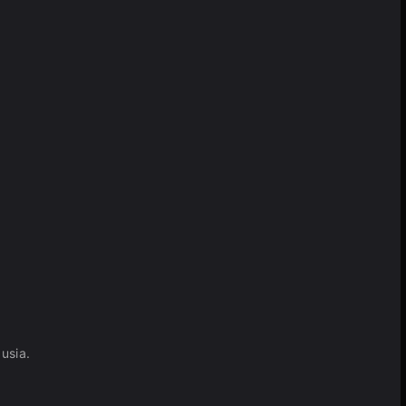
usia.