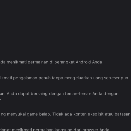
 Anda menikmati permainan di perangkat Android Anda.
. Nikmati pengalaman penuh tanpa mengeluarkan uang sepeser pun.
 Namun, Anda dapat bersaing dengan teman-teman Anda dengan
.
ang menyukai game balap. Tidak ada konten eksplisit atau batasan 
 dapat menikmati permainan langsung dari browser Anda.