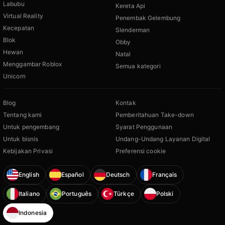
Labubu
Kereta Api
Virtual Reality
Penembak Gelembung
Kecepatan
Slenderman
Blok
Obby
Hewan
Natal
Menggambar Roblox
Semua kategori
Unicorn
Blog
Kontak
Tentang kami
Pemberitahuan Take-down
Untuk pengembang
Syarat Penggunaan
Untuk bisnis
Undang-Undang Layanan Digital
Kebijakan Privasi
Preferensi cookie
English
Español
Deutsch
Français
Italiano
Português
Türkçe
Polski
Indonesia