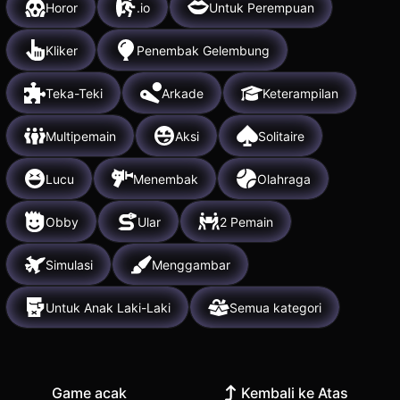
Horor
.io
Untuk Perempuan
Kliker
Penembak Gelembung
Teka-Teki
Arkade
Keterampilan
Multipemain
Aksi
Solitaire
Lucu
Menembak
Olahraga
Obby
Ular
2 Pemain
Simulasi
Menggambar
Untuk Anak Laki-Laki
Semua kategori
Game acak
Kembali ke Atas