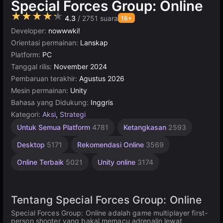
Special Forces Group: Online
★★★★★
4.3
/ 2751 suara
16+
Developer:
nowwwki!
Orientasi permainan:
Lanskap
Platform:
PC
Tanggal rilis:
November 2024
Pembaruan terakhir:
Agustus 2026
Mesin permainan:
Unity
Bahasa yang Didukung:
Inggris
Kategori:
Aksi
,
Strategi
Untuk Semua Platform
4781
Ketangkasan
2593
Desktop
5171
Rekomendasi Online
3569
Online Terbaik
5021
Unity online
3174
Tentang Special Forces Group: Online
Special Forces Group: Online adalah game multiplayer first-
person shooter yang bakal memacu adrenalin lewat