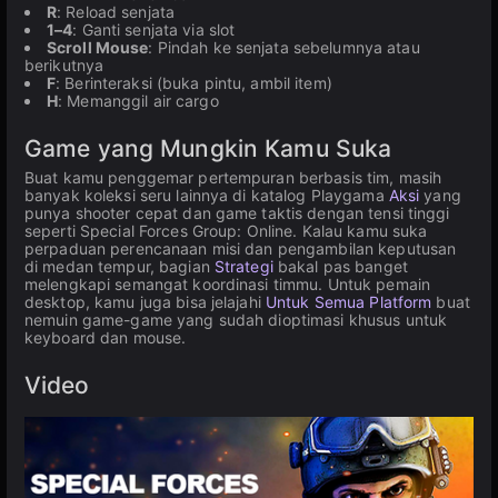
R
: Reload senjata
1–4
: Ganti senjata via slot
Scroll Mouse
: Pindah ke senjata sebelumnya atau
berikutnya
F
: Berinteraksi (buka pintu, ambil item)
H
: Memanggil air cargo
Game yang Mungkin Kamu Suka
Buat kamu penggemar pertempuran berbasis tim, masih
banyak koleksi seru lainnya di katalog Playgama
Aksi
yang
punya shooter cepat dan game taktis dengan tensi tinggi
seperti Special Forces Group: Online. Kalau kamu suka
perpaduan perencanaan misi dan pengambilan keputusan
di medan tempur, bagian
Strategi
bakal pas banget
melengkapi semangat koordinasi timmu. Untuk pemain
desktop, kamu juga bisa jelajahi
Untuk Semua Platform
buat
nemuin game-game yang sudah dioptimasi khusus untuk
keyboard dan mouse.
Video