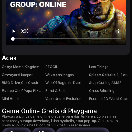
Acak
Obby: Meme Kingdom
RECOIL
Lost Things
Graveyard keeper
Wave challanges
Spider: Solitaire 1, 2 or 4 suits for free
BMG Drive Car Crash
War Of Ragdolls Duel
Soap Cutting ASMR
Escape Chef Papa Pizzeria Obby
Sand & Balls
Cross Stitching
Mini Hotel
Vape Under Evolution!
Football 2D World Cup 2026
Game Online Gratis di Playgama
Playgama punya game online gratis terbaru dan terkeren. Lo bisa main
sebebasnya tanpa download, iklan nyebelin, atau pop-up. Cukup buka
browser, pilih game favorit, dan nikmatin keseruannya.