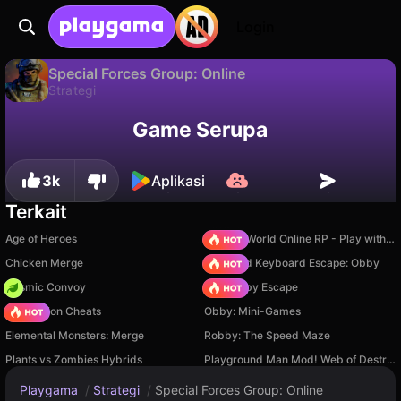
Login
Special Forces Group: Online
Strategi
Cuma ada di PC
Special Forces Group: Online adalah game strategi gratis oleh nowwwki!. Mainkan online di Playgama.
Game Serupa
3k
Aplikasi
Terkait
Age of Heroes
Sprunki World Online RP - Play with Friends!
Chicken Merge
+1 Speed Keyboard Escape: Obby
Cosmic Convoy
Your Obby Escape
PVZ Fusion Cheats
Obby: Mini-Games
Elemental Monsters: Merge
Robby: The Speed Maze
Plants vs Zombies Hybrids
Playground Man Mod! Web of Destruction!
Playgama
/
Strategi
/
Special Forces Group: Online