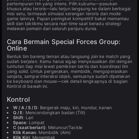
pertempuran tim yang intens. Pilih kubumu—pasukan
khusus atau teroris—lalu terjun langsung ke dalam berbagai
misi seru, termasuk simulasi serangan teroris dan mode
game lainnya. Papan peringkat kompetitif bakal memantau
skill dan taktikmu secara real-time saat beradu strategi
melawan pemain dari seluruh penjuru dunia.
Cara Bermain Special Forces Group:
Online
Bentuk tim bareng teman atau langsung join ke match yang
sudah berjalan. Kamu harus sigap menyesuaikan diri dengan
tuntutan tiap misi lewat pemikiran taktis dan koordinasi tim
yang solid. Untuk pergerakan, membidik, mengoperasikan
senjata, sampai interaksi objek, semuanya sudah dipetakan
ke keyboard dan mouse—cek detail lengkapnya di bagian
Kontrol di bawah ini.
Kontrol
W / A / S / D
: Bergerak maju, kiri, mundur, kanan
Q / E
: Mencondongkan badan (Tilt)
Shift
: Lari
Space
: Lompat
C (saat berlari)
: Meluncur/Tackle
Klik Kanan
: Membidik (Aim)
Klik Kiri
: Menembak