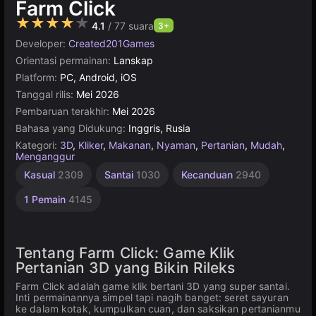
Farm Click
★★★★★
4.1
/ 77 suara
3+
Developer:
Created201Games
Orientasi permainan:
Lanskap
Platform:
PC, Android, iOS
Tanggal rilis:
Mei 2026
Pembaruan terakhir:
Mei 2026
Bahasa yang Didukung:
Inggris, Rusia
Kategori:
3D
,
Kliker
,
Makanan
,
Nyaman
,
Pertanian
,
Mudah
,
Menganggur
Kasual
2309
Santai
1030
Kecanduan
2940
1 Pemain
4145
Tentang Farm Click: Game Klik
Pertanian 3D yang Bikin Rileks
Farm Click adalah game klik bertani 3D yang super santai.
Inti permainannya simpel tapi nagih banget: seret sayuran
ke dalam kotak, kumpulkan cuan, dan saksikan pertanianmu