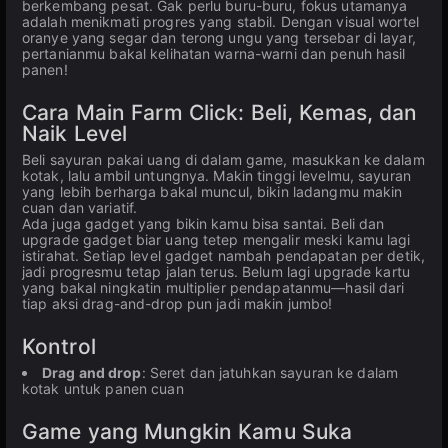
berkembang pesat. Gak perlu buru-buru, fokus utamanya
adalah menikmati progres yang stabil. Dengan visual wortel
oranye yang segar dan terong ungu yang tersebar di layar,
pertanianmu bakal kelihatan warna-warni dan penuh hasil
panen!
Cara Main Farm Click: Beli, Kemas, dan
Naik Level
Beli sayuran pakai uang di dalam game, masukkan ke dalam
kotak, lalu ambil untungnya. Makin tinggi levelmu, sayuran
yang lebih berharga bakal muncul, bikin ladangmu makin
cuan dan variatif.
Ada juga gadget yang bikin kamu bisa santai. Beli dan
upgrade gadget biar uang tetep mengalir meski kamu lagi
istirahat. Setiap level gadget nambah pendapatan per detik,
jadi progresmu tetap jalan terus. Belum lagi upgrade kartu
yang bakal ningkatin multiplier pendapatanmu—hasil dari
tiap aksi drag-and-drop pun jadi makin jumbo!
Kontrol
Drag and drop
: Seret dan jatuhkan sayuran ke dalam
kotak untuk panen cuan
Game yang Mungkin Kamu Suka