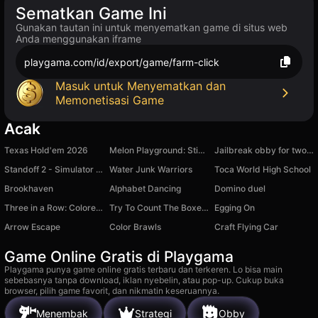
Sematkan Game Ini
Gunakan tautan ini untuk menyematkan game di situs web
Anda menggunakan iframe
playgama.com/id/export/game/farm-click
Masuk untuk Menyematkan dan
Memonetisasi Game
Acak
Texas Hold'em 2026
Melon Playground: Stick Battle
Jailbreak obby for two players
Standoff 2 - Simulator Case and Knife
Water Junk Warriors
Toca World High School
Brookhaven
Alphabet Dancing
Domino duel
Three in a Row: Colored Blocks
Try To Count The Boxes Brain Training
Egging On
Arrow Escape
Color Brawls
Craft Flying Car
Game Online Gratis di Playgama
Playgama punya game online gratis terbaru dan terkeren. Lo bisa main
sebebasnya tanpa download, iklan nyebelin, atau pop-up. Cukup buka
browser, pilih game favorit, dan nikmatin keseruannya.
Menembak
Strategi
Obby