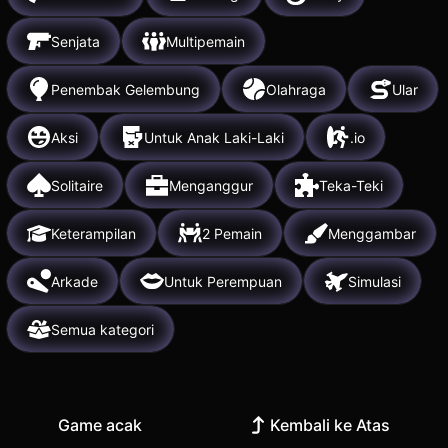
Senjata
Multipemain
Penembak Gelembung
Olahraga
Ular
Aksi
Untuk Anak Laki-Laki
.io
Solitaire
Menganggur
Teka-Teki
Keterampilan
2 Pemain
Menggambar
Arkade
Untuk Perempuan
Simulasi
Semua kategori
Game acak
Kembali ke Atas