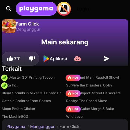
Login
Farm Click
Menganggur
Farm Click adalah game menganggur gratis oleh Created201Games. Mainkan online di Playgama.
Tidak
Simpan
Simpan progresnya!
Main sekarang
77
Aplikasi
Terkait
PrintMaster 3D: Printing Tycoon
Playground Man! Ragdoll Show!
Pizza Inc.
Survive the Disasters: Obby
Blend Sprunki in Mixer 3D Obby: Create Your Own Sprunki
Hidden Object: Street Of Secrets
Catch a Brainrot From Bosses
Robby: The Speed Maze
Moon Potato Clicker
Piece of Cake: Merge & Bake
The MachinEGG
Wild Love
Playgama
/
Menganggur
/
Farm Click