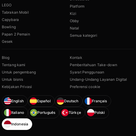
LEGO
Platform
Tabrakan Mobil
Kizi
Capybara
Obby
Bowling
Natal
Papan 2 Pemain
Semua kategori
Gesek
Blog
Kontak
Tentang kami
Pemberitahuan Take-down
Untuk pengembang
Syarat Penggunaan
Untuk bisnis
Undang-Undang Layanan Digital
Kebijakan Privasi
Preferensi cookie
English
Español
Deutsch
Français
Italiano
Português
Türkçe
Polski
Indonesia