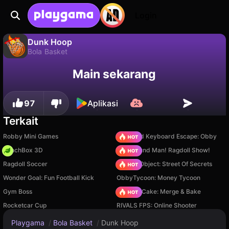
Login
Dunk Hoop
Bola Basket
Dunk Hoop adalah game bola basket gratis oleh BlueAceStudios. Mainkan online di Playgama.
Tidak
Simpan
Simpan progresnya!
Main sekarang
97
Aplikasi
Terkait
Robby Mini Games
+1 Speed Keyboard Escape: Obby
PunchBox 3D
Playground Man! Ragdoll Show!
Ragdoll Soccer
Hidden Object: Street Of Secrets
Wonder Goal: Fun Football Kick
ObbyTycoon: Money Tycoon
Gym Boss
Piece of Cake: Merge & Bake
Rocketcar Cup
RIVALS FPS: Online Shooter
Playgama
/
Bola Basket
/
Dunk Hoop