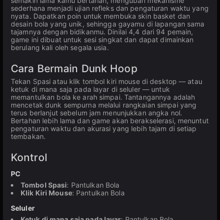
semakin lama kamu bertahan, mengubah mekanisme
sederhana menjadi ujian refleks dan pengaturan waktu yang
nyata. Dapatkan poin untuk membuka skin basket dan
desain bola yang unik, sehingga gayamu di lapangan sama
tajamnya dengan bidikanmu. Dinilai 4,4 dari 94 pemain,
game ini dibuat untuk sesi singkat dan dapat dimainkan
berulang kali oleh segala usia.
Cara Bermain Dunk Hoop
Tekan Spasi atau klik tombol kiri mouse di desktop — atau
ketuk di mana saja pada layar di seluler — untuk
memantulkan bola ke arah simpai. Tantangannya adalah
mencetak dunk sempurna melalui rangkaian simpai yang
terus berlanjut sebelum jam menunjukkan angka nol.
Bertahan lebih lama dan game akan berakselerasi, menuntut
pengaturan waktu dan akurasi yang lebih tajam di setiap
tembakan.
Kontrol
PC
Tombol Spasi
: Pantulkan Bola
Klik Kiri Mouse
: Pantulkan Bola
Seluler
Ketuk di mana saja pada layar
: Pantulkan Bola