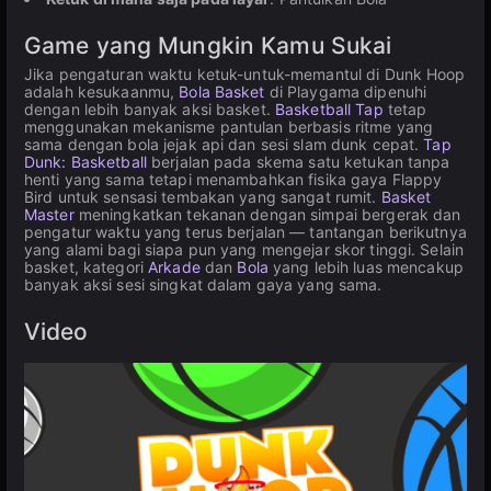
Game yang Mungkin Kamu Sukai
Jika pengaturan waktu ketuk-untuk-memantul di Dunk Hoop
adalah kesukaanmu,
Bola Basket
di Playgama dipenuhi
dengan lebih banyak aksi basket.
Basketball Tap
tetap
menggunakan mekanisme pantulan berbasis ritme yang
sama dengan bola jejak api dan sesi slam dunk cepat.
Tap
Dunk: Basketball
berjalan pada skema satu ketukan tanpa
henti yang sama tetapi menambahkan fisika gaya Flappy
Bird untuk sensasi tembakan yang sangat rumit.
Basket
Master
meningkatkan tekanan dengan simpai bergerak dan
pengatur waktu yang terus berjalan — tantangan berikutnya
yang alami bagi siapa pun yang mengejar skor tinggi. Selain
basket, kategori
Arkade
dan
Bola
yang lebih luas mencakup
banyak aksi sesi singkat dalam gaya yang sama.
Video