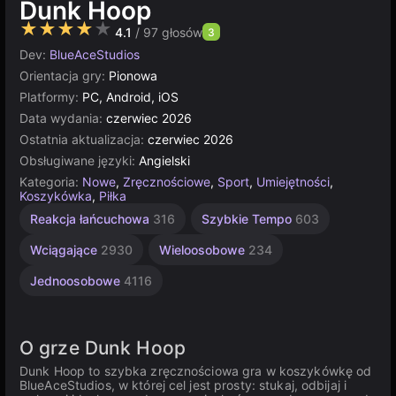
Dunk Hoop
★★★★★
4.1
/ 97 głosów
3
Dev:
BlueAceStudios
Orientacja gry:
Pionowa
Platformy:
PC, Android, iOS
Data wydania:
czerwiec 2026
Ostatnia aktualizacja:
czerwiec 2026
Obsługiwane języki:
Angielski
Kategoria:
Nowe
,
Zręcznościowe
,
Sport
,
Umiejętności
,
Koszykówka
,
Piłka
Reakcja łańcuchowa
316
Szybkie Tempo
603
Wciągające
2930
Wieloosobowe
234
Jednoosobowe
4116
O grze Dunk Hoop
Dunk Hoop to szybka zręcznościowa gra w koszykówkę od
BlueAceStudios, w której cel jest prosty: stukaj, odbijaj i