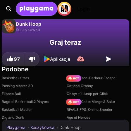
Login
Dunk Hoop
Koszykówka
Dunk Hoop to darmowa gra koszykówka od BlueAceStudios. Zagraj online na Playgama.
Nie
Zapisz
Zapisz postępy!
Graj teraz
97
Aplikacja
Podobne
Basketball Stars
Barry Prison: Parkour Escape!
Passing Master 3D
Cat and Granny
Flippee Ball
Obby: +1 Jump per Click
Ragdoll Basketball 2 Players
Piece of Cake: Merge & Bake
Basketball Master
RIVALS FPS: Online Shooter
Dig and Dunk
Age of Heroes
Playgama
/
Koszykówka
/
Dunk Hoop