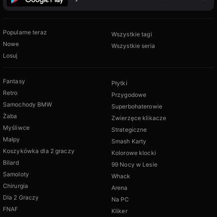
Popularne teraz
Wszystkie tagi
Nowe
Wszystkie seria
Losuj
Fantasy
Płytki
Retro
Przygodowe
Samochody BMW
Superbohaterowie
Żaba
Zwierzęce klikacze
Myśliwce
Strategiczne
Małpy
Smash Karty
Koszykówka dla 2 graczy
Kolorowe klocki
Bilard
99 Nocy w Lesie
Samoloty
Whack
Chirurgia
Arena
Dla 2 Graczy
Na PC
FNAF
Kliker