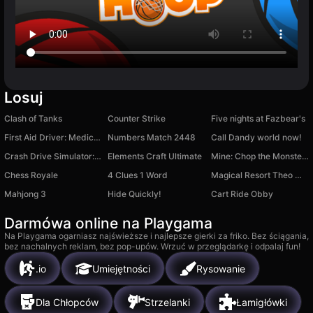
Losuj
Clash of Tanks
Counter Strike
Five nights at Fazbear's
First Aid Driver: Medical Help
Numbers Match 2448
Call Dandy world now!
Crash Drive Simulator: Destroy cars!
Elements Craft Ultimate
Mine: Chop the Monsters
Chess Royale
4 Clues 1 Word
Magical Resort Theo Morini
Mahjong 3
Hide Quickly!
Cart Ride Obby
Darmówa online na Playgama
Na Playgama ogarniasz najświeższe i najlepsze gierki za friko. Bez ściągania,
bez nachalnych reklam, bez pop-upów. Wrzuć w przeglądarkę i odpalaj fun!
.io
Umiejętności
Rysowanie
Dla Chłopców
Strzelanki
Łamigłówki