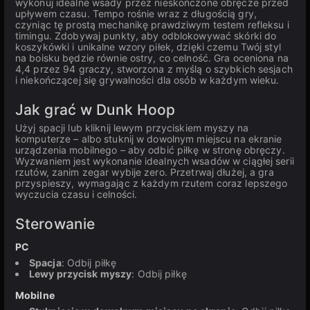
wykonuj idealne wsady przez nieskończone obręcze przed
upływem czasu. Tempo rośnie wraz z długością gry,
czyniąc tę prostą mechanikę prawdziwym testem refleksu i
timingu. Zdobywaj punkty, aby odblokowywać skórki do
koszykówki i unikalne wzory piłek, dzięki czemu Twój styl
na boisku będzie równie ostry, co celność. Gra oceniona na
4,4 przez 94 graczy, stworzona z myślą o szybkich sesjach
i niekończącej się grywalności dla osób w każdym wieku.
Jak grać w Dunk Hoop
Użyj spacji lub kliknij lewym przyciskiem myszy na
komputerze – albo stuknij w dowolnym miejscu na ekranie
urządzenia mobilnego – aby odbić piłkę w stronę obręczy.
Wyzwaniem jest wykonanie idealnych wsadów w ciągłej serii
rzutów, zanim zegar wybije zero. Przetrwaj dłużej, a gra
przyspieszy, wymagając z każdym rzutem coraz lepszego
wyczucia czasu i celności.
Sterowanie
PC
Spacja
: Odbij piłkę
Lewy przycisk myszy
: Odbij piłkę
Mobilne