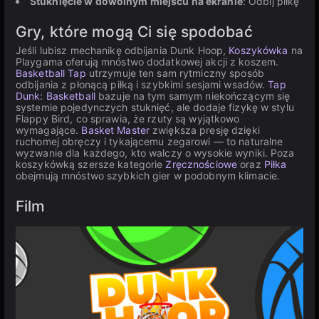
Stuknięcie w dowolnym miejscu na ekranie
: Odbij piłkę
Gry, które mogą Ci się spodobać
Jeśli lubisz mechanikę odbijania Dunk Hoop,
Koszykówka
na
Playgama oferują mnóstwo dodatkowej akcji z koszem.
Basketball Tap
utrzymuje ten sam rytmiczny sposób
odbijania z płonącą piłką i szybkimi sesjami wsadów.
Tap
Dunk: Basketball
bazuje na tym samym niekończącym się
systemie pojedynczych stuknięć, ale dodaje fizykę w stylu
Flappy Bird, co sprawia, że rzuty są wyjątkowo
wymagające.
Basket Master
zwiększa presję dzięki
ruchomej obręczy i tykającemu zegarowi — to naturalne
wyzwanie dla każdego, kto walczy o wysokie wyniki. Poza
koszykówką szersze kategorie
Zręcznościowe
oraz
Piłka
obejmują mnóstwo szybkich gier w podobnym klimacie.
Film