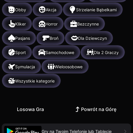
Obby
Akcja
Strzelanie Bąbelkami
Kliker
Horror
Bezczynne
Pasjans
Broń
Dla Dziewczyn
Sport
Samochodowe
Dla 2 Graczy
Symulacja
Wieloosobowe
Wszystkie kategorie
Losowa Gra
Powrót na Górę
Gry na Twoim Telefonie lub Tablecie