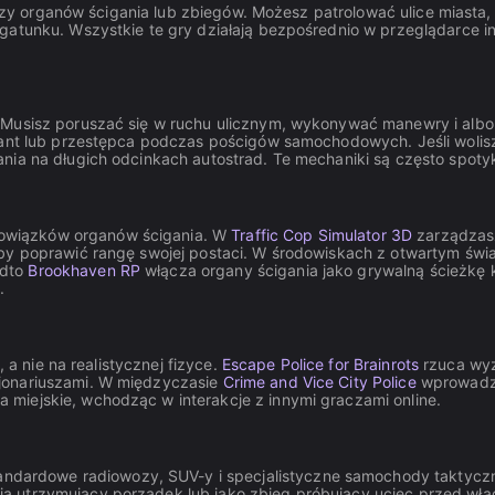
riuszy organów ścigania lub zbiegów. Możesz patrolować ulice miast
 gatunku. Wszystkie te gry działają bezpośrednio w przeglądarce 
 Musisz poruszać się w ruchu ulicznym, wykonywać manewry i albo 
jant lub przestępca podczas pościgów samochodowych. Jeśli wolis
ania na długich odcinkach autostrad. Te mechaniki są często spot
owiązków organów ścigania. W
Traffic Cop Simulator 3D
zarządzasz
aby poprawić rangę swojej postaci. W środowiskach z otwartym św
adto
Brookhaven RP
włącza organy ścigania jako grywalną ścieżkę k
e
.
, a nie na realistycznej fizyce.
Escape Police for Brainrots
rzuca wyz
jonariuszami. W międzyczasie
Crime and Vice City Police
wprowadza
 miejskie, wchodząc w interakcje z innymi graczami online.
ndardowe radiowozy, SUV-y i specjalistyczne samochody taktycz
ia utrzymujący porządek lub jako zbieg próbujący uciec przed wła