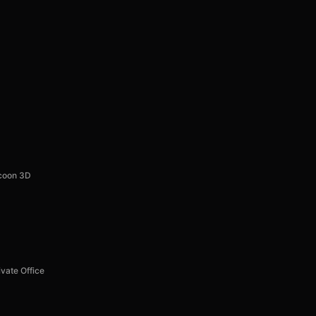
ycoon 3D
ivate Office