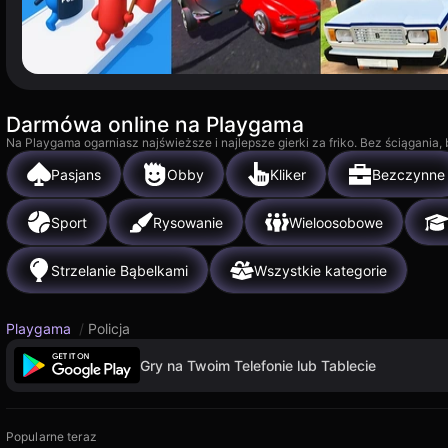
Darmówa online na Playgama
Na Playgama ogarniasz najświeższe i najlepsze gierki za friko. Bez ściągania
Pasjans
Obby
Kliker
Bezczynne
Sport
Rysowanie
Wieloosobowe
Strzelanie Bąbelkami
Wszystkie kategorie
Playgama
/
Policja
Gry na Twoim Telefonie lub Tablecie
Popularne teraz