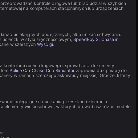
a, przeprowadzać kontrole drogowe lub brać udział w szybkich
internetowej na komputerach stacjonarnych lub urządzeniach
łapać uciekających podejrzanych, albo unikać schwytania.
z ucieczki w stylu zręcznościowym,
SpeedBoy 3: Chase in
ykane w szerszych
Wyścigi
.
 kontrolami ruchu drogowego, sprawdzasz dokumenty i
iatem
Police Car Chase Cop Simulator
zapewnia dużą mapę do
ariery w ramach szerszej piaskownicy miejskiej. Gracze, którzy
wanie polegające na unikaniu przeszkód i zbieraniu
 elementy wieloosobowe, w których prowadzisz różne modele
ne.
dzami.