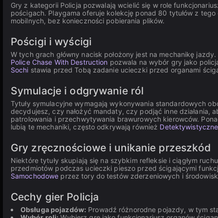
Gry z kategorii Policja pozwalają wcielić się w role funkcjona
pościgach. Playgama oferuje kolekcję ponad 80 tytułów z tego
mobilnych, bez konieczności pobierania plików.
Pościgi i wyścigi
W tych grach główny nacisk położony jest na mechanikę jazdy.
Police Chase With Destruction
pozwala na wybór gry jako polic
Sochi
stawia przed Tobą zadanie ucieczki przed organami ścig
Symulacje i odgrywanie ról
Tytuły symulacyjne wymagają wykonywania standardowych ob
decydujesz, czy nałożyć mandaty, czy podjąć inne działania, 
patrolowania i przechwytywania brawurowych kierowców. Pon
lubią te mechaniki, często odkrywają również
Detektywistyczn
Gry zręcznościowe i unikanie przeszkód
Niektóre tytuły skupiają się na szybkim refleksie i ciągłym ruchu
przedmiotów podczas ucieczki pieszo przed ścigającymi funkc
Samochodowe
przez tory do testów zderzeniowych i środowiska
Cechy gier Policja
Obsługa pojazdów:
Prowadź różnorodne pojazdy, w tym sta
Wybór roli:
Wybierz grę jako funkcjonariusz organów ścigan