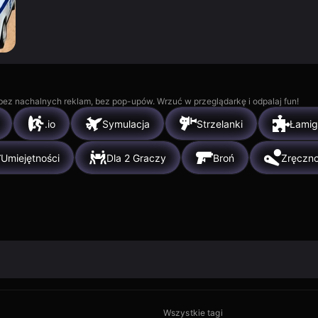
, bez nachalnych reklam, bez pop-upów. Wrzuć w przeglądarkę i odpalaj fun!
.io
Symulacja
Strzelanki
Łamig
Umiejętności
Dla 2 Graczy
Broń
Zręczn
Wszystkie tagi