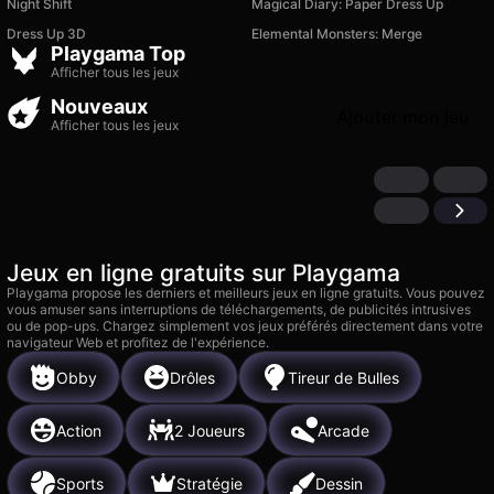
Night Shift
Magical Diary: Paper Dress Up
Dress Up 3D
Elemental Monsters: Merge
Speed per Click: Obby
Deadly Descent
Playgama Top
3k
7k
Afficher tous les jeux
Nouveaux
Ajouter mon jeu
Afficher tous les jeux
Jeux en ligne gratuits sur Playgama
Playgama propose les derniers et meilleurs jeux en ligne gratuits. Vous pouvez
vous amuser sans interruptions de téléchargements, de publicités intrusives
ou de pop-ups. Chargez simplement vos jeux préférés directement dans votre
navigateur Web et profitez de l'expérience.
Obby
Drôles
Tireur de Bulles
Action
2 Joueurs
Arcade
Sports
Stratégie
Dessin