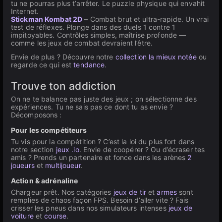
tu ne pourras plus t’arrêter. Le puzzle physique qui envahit
Internet.
Stickman Kombat 2D
– Combat brut et ultra-rapide. Un vrai
test de réflexes. Plonge dans des duels 1 contre 1
impitoyables. Contrôles simples, maîtrise profonde —
comme les jeux de combat devraient l’être.
Envie de plus ? Découvre notre
collection la mieux notée
ou
regarde ce qui est
tendance
.
Trouve ton addiction
On ne te balance pas juste des jeux ; on sélectionne des
expériences. Tu ne sais pas ce dont tu as envie ?
Décomposons :
Pour les compétiteurs
Tu vis pour la compétition ? C’est la loi du plus fort dans
notre section
jeux .io
. Envie de coopérer ? Ou d’écraser tes
amis ? Prends un partenaire et fonce dans les arènes
2
joueurs
et
multijoueur
.
Action & adrénaline
Chargeur prêt. Nos catégories
jeux de tir
et
armes
sont
remplies de chaos façon FPS. Besoin d’aller vite ? Fais
crisser les pneus dans nos simulateurs intenses
jeux de
voiture
et
course
.