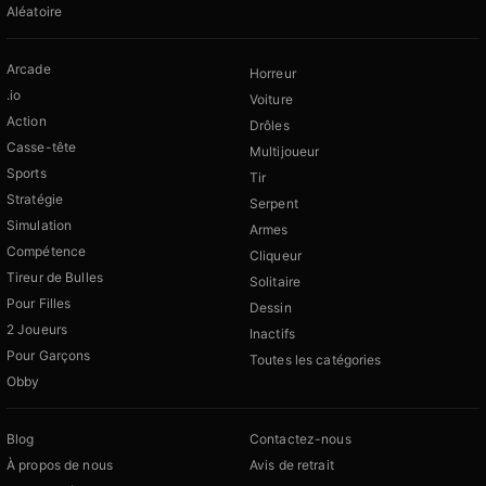
Aléatoire
Arcade
Horreur
.io
Voiture
Action
Drôles
Casse-tête
Multijoueur
Sports
Tir
Stratégie
Serpent
Simulation
Armes
Compétence
Cliqueur
Tireur de Bulles
Solitaire
Pour Filles
Dessin
2 Joueurs
Inactifs
Pour Garçons
Toutes les catégories
Obby
Blog
Contactez-nous
À propos de nous
Avis de retrait