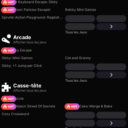
+1 Speed Keyboard Escape: Obby
Barry Prison: Parkour Escape!
Robby Mini Games
Sprunki Action Playground: Ragdoll Sandbox
Tous les Jeux
Arcade
Afficher tous les jeux
Your Obby Escape
Obby: Mini-Games
Cat and Granny
Obby: +1 Jump per Click
Tous les Jeux
Casse-tête
Afficher tous les jeux
Arrow Puzzle
Hidden Object: Street Of Secrets
Piece of Cake: Merge & Bake
Cozy Crossword