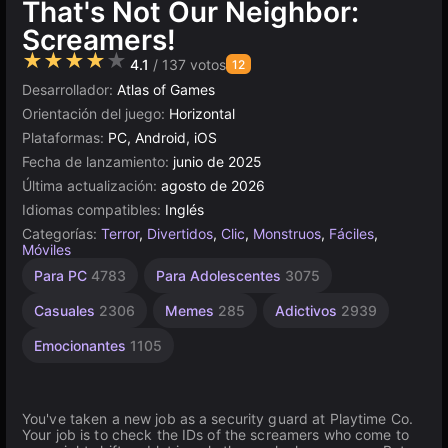
That's Not Our Neighbor:
Screamers!
★★★★★
4.1
/ 137 votos
12
Desarrollador:
Atlas of Games
Orientación del juego:
Horizontal
Plataformas:
PC, Android, iOS
Fecha de lanzamiento:
junio de 2025
Última actualización:
agosto de 2026
Idiomas compatibles:
Inglés
Categorías:
Terror
,
Divertidos
,
Clic
,
Monstruos
,
Fáciles
,
Móviles
Escritorio
Miedo
Rusos
Browser
Construct
Para
Alta
Para PC
4783
Para Adolescentes
3075
Calidad
Niños
1798
5024
96
5174
501
1480
3571
Casuales
2306
Memes
285
Adictivos
2939
Emocionantes
1105
You've taken a new job as a security guard at Playtime Co.
Your job is to check the IDs of the screamers who come to