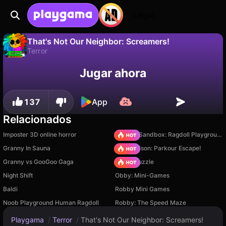
Login
That's Not Our Neighbor: Screamers!
Terror
No
Guardar
¡Guarda el progreso!
Jugar ahora
That's Not Our Neighbor: Screamers! es un juego de terror gratuito de Atlas of Games. Juégalo en línea en Playgama.
137
App
Relacionados
Imposter 3D online horror
Sprunki Sandbox: Ragdoll Playground Mode
Granny In Sauna
Barry Prison: Parkour Escape!
Granny vs GooGoo Gaga
Arrow Puzzle
Night Shift
Obby: Mini-Games
Baldi
Robby Mini Games
Noob Playground Human Ragdoll
Robby: The Speed Maze
Playgama
/
Terror
/
That's Not Our Neighbor: Screamers!