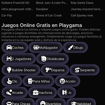
Solitaire FreeCell HD
Block Jam: A color Puzzle
Roly Santa Claus
Ultra playground: military mod
Decipher
Journey beyond horizons
Car Flip
Arena of Car Сrash
Call Spunky now
Juegos Online Gratis en Playgama
Playgama ofrece los últimos y mejores juegos online gratis. Puedes disfrutar
jugando a juegos divertidos sin interrupciones de descargas, anuncios
intrusivos o ventanas emergentes. Simplemente carga tus juegos favoritos al
instante en tu navegador web y disfruta de la experiencia.
Coches
Multijugador
Dibujo
2 Jugadores
Obstáculos
Bubble Shooter
Disparos
Serpiente
Clic
Para Niños
Acción
Arcade
Inactivos
.io
Para Chicas
Divertidos
Habilidad