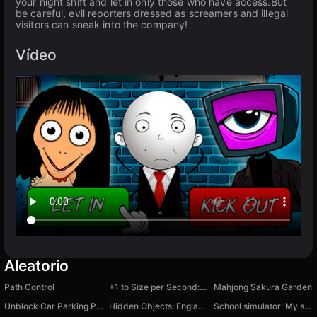
your night shift and let in only those who have access.But
be careful, evil reporters dressed as screamers and illegal
visitors can sneak into the company!
Vídeo
Aleatorio
Path Control
+1 to Size per Second: Robbie!
Mahjong Sakura Garden
Unblock Car Parking Puzzle
Hidden Objects: England
School simulator: My school