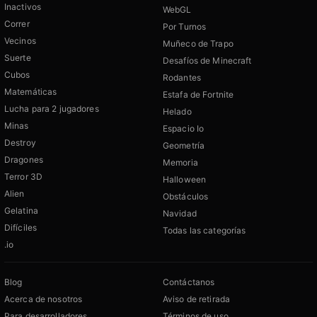
Inactivos
WebGL
Correr
Por Turnos
Vecinos
Muñeco de Trapo
Suerte
Desafíos de Minecraft
Cubos
Rodantes
Matemáticas
Estafa de Fortnite
Lucha para 2 jugadores
Helado
Minas
Espacio Io
Destroy
Geometría
Dragones
Memoria
Terror 3D
Halloween
Alien
Obstáculos
Gelatina
Navidad
Difíciles
Todas las categorías
.io
Blog
Contáctanos
Acerca de nosotros
Aviso de retirada
Para desarrolladores
Términos de uso