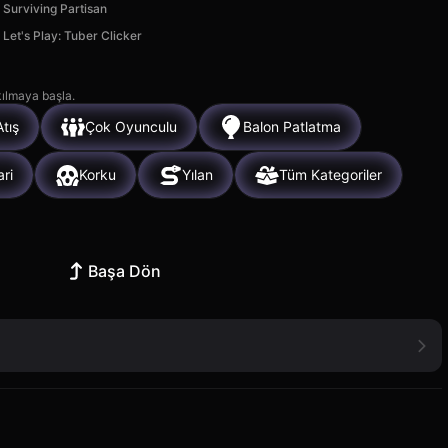
Surviving Partisan
Let's Play: Tuber Clicker
kılmaya başla.
Atış
Çok Oyunculu
Balon Patlatma
ari
Korku
Yılan
Tüm Kategoriler
Başa Dön