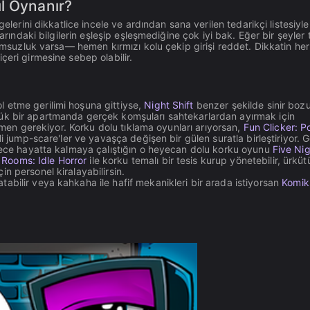
l Oynanır?
elerini dikkatlice incele ve ardından sana verilen tedarikçi listesiyle
arındaki bilgilerin eşleşip eşleşmediğine çok iyi bak. Eğer bir şeyler 
yumsuzluk varsa— hemen kırmızı kolu çekip girişi reddet. Dikkatin he
çeri girmesine sebep olabilir.
 etme gerilimi hoşuna gittiyse,
Night Shift
benzer şekilde sinir bozu
ük bir apartmanda gerçek komşuları sahtekarlardan ayırmak için
etmen gerekiyor. Korku dolu tıklama oyunları arıyorsan,
Fun Clicker: 
i jump-scare'ler ve yavaşça değişen bir gülen suratla birleştiriyor. 
 gece hayatta kalmaya çalıştığın o heyecan dolu korku oyunu
Five Nig
 Rooms: Idle Horror
ile korku temalı bir tesis kurup yönetebilir, ürkü
n personel kiralayabilirsin.
bilir veya kahkaha ile hafif mekanikleri bir arada istiyorsan
Komik