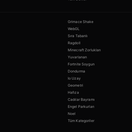
Grimace Shake
WebGL
Sıra Tabanlı
Ragdoll
Minecraft Zorlukları
Yuvarlanan
Fortnite Soygun
Dondurma
Io Uzay
Geometri
Hafıza
Cadılar Bayramı
Engel Parkurları
Noel
Tüm Kategoriler