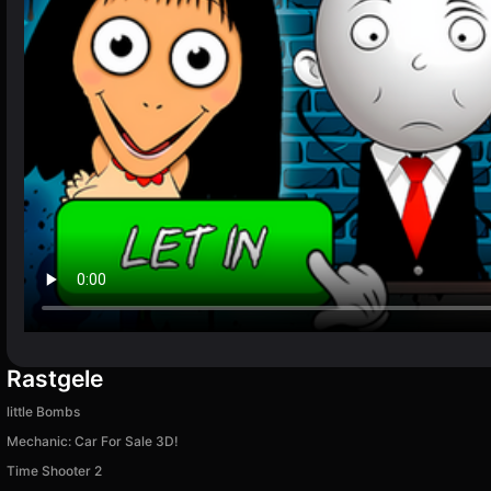
Rastgele
little Bombs
Mechanic: Car For Sale 3D!
Time Shooter 2