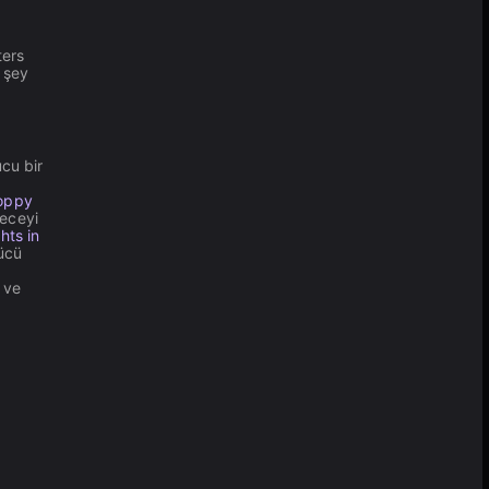
ters
r şey
cu bir
Poppy
Geceyi
hts in
tücü
ve