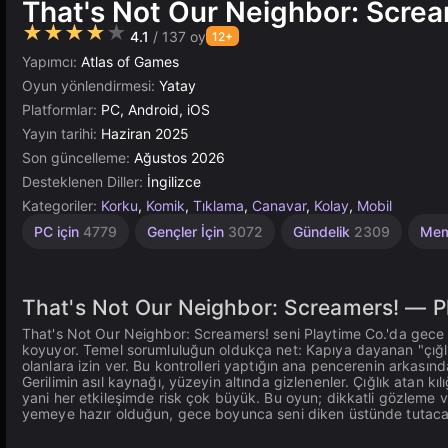
That's Not Our Neighbor: Scre
★★★★★
4.1
/ 137 oy
12+
Yapımcı:
Atlas of Games
Oyun yönlendirmesi:
Yatay
Platformlar:
PC, Android, iOS
Yayın tarihi:
Haziran 2025
Son güncelleme:
Ağustos 2026
Desteklenen Diller:
İngilizce
Kategoriler:
Korku
,
Komik
,
Tıklama
,
Canavar
,
Kolay
,
Mobil
Masaüstü
Yüksek
Çocuklar
Tarayıcı
Yapı
Rus
Atlama
PC için
4779
Gençler İçin
3072
Gündelik
2309
Me
Korkutma
1796
500
Kaliteli
5019
5168
İçin
3569
1477
94
That's Not Our Neighbor: Screamers! — Pl
That's Not Our Neighbor: Screamers! seni Playtime Co.'da gece va
koyuyor. Temel sorumluluğun oldukça net: Kapıya dayanan "çığlık a
olanlara izin ver. Bu kontrolleri yaptığın ana pencerenin arkas
Gerilimin asıl kaynağı, yüzeyin altında gizlenenler. Çığlık atan kı
yani her etkileşimde risk çok büyük. Bu oyun; dikkatli gözleme v
yemeye hazır olduğun, gece boyunca seni diken üstünde tutacak