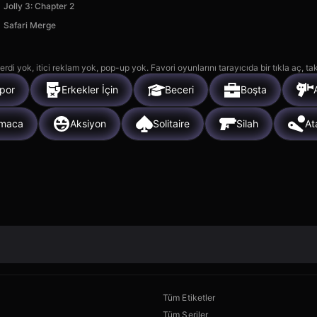
Jolly 3: Chapter 2
Safari Merge
rdi yok, itici reklam yok, pop-up yok. Favori oyunlarını tarayıcıda bir tıkla aç, ta
por
Erkekler İçin
Beceri
Boşta
lmaca
Aksiyon
Solitaire
Silah
At
Tüm Etiketler
Tüm Seriler