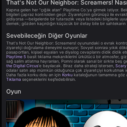
That's Not Our Neighbor: Screamers! Nası
Kapına gelen her "çığlık atan" Playtime Co.'ya girmek istiyor. Belg
bilgileri çapraz kontrolden geçir. Ziyaretçinin görünüşü ile evrakl
gidiyorsa —belgelerde bir tutarsızlık veya listedeki bilgilerle u
demek; gözden kaçırdığın küçücük bir detay bile bir sahtekarın i
Sevebileceğin Diğer Oyunlar
That's Not Our Neighbor: Screamers! oyunundaki o evrak kontrol
ziyaretçi doğrulama deneyimi sunuyor; Sovyet sonrası yıkık dök
pasaportları, kişisel eşyaları ve diyalog cevaplarını didik didik 
Playtime 5
basit tıklama mekaniklerini ürkütücü bir atmosfer, gizl
sağ salim atlatma hayranları, Pomni olarak sanal bir sirkte beş
the Digital Circus
'e bayılacak. Biraz daha strateji istersen,
Scary
odalar satın alıp mümkün olduğunca çok ziyaretçiyi korkutmak içi
Daha fazla korku dolu an için
Korku
kataloğunun tamamına göz ata
Tıklama
seçeneklerini keşfedebilirsin.
Oyun