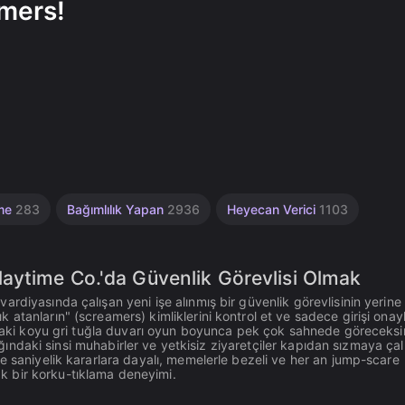
amers!
me
283
Bağımlılık Yapan
2936
Heyecan Verici
1103
aytime Co.'da Güvenlik Görevlisi Olmak
rdiyasında çalışan yeni işe alınmış bir güvenlik görevlisinin yerine
tanların" (screamers) kimliklerini kontrol et ve sadece girişi onayl
ındaki koyu gri tuğla duvarı oyun boyunca pek çok sahnede göreceksi
lığındaki sinsi muhabirler ve yetkisiz ziyaretçiler kapıdan sızmaya çalı
e saniyelik kararlara dayalı, memelerle bezeli ve her an jump-scare
 bir korku-tıklama deneyimi.