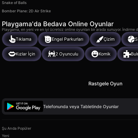
Snake of Balls
Bomber Plane: 2D Air Strike
Playgama'da Bedava Online Oyunlar
Playgama, en yeni ve en iyi ücretsiz online oyunları bir arada sunuyor. İndirme de
Tıklama
Engel Parkurları
Çizim
S
Kızlar İçin
2 Oyunculu
Komik
Bu
Rastgele Oyun
Telefonunda veya Tabletinde Oyunlar
Şu Anda Popüler
Yeni