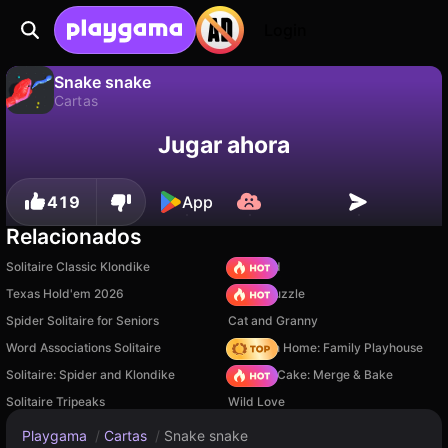
Login
Snake snake
Cartas
No
Guardar
¡Guarda el progreso!
Snake snake es un juego de cartas gratuito de Nan0. Juégalo en línea en Playgama.
Jugar ahora
419
App
Relacionados
Solitaire Classic Klondike
TB World
Texas Hold'em 2026
Arrow Puzzle
Spider Solitaire for Seniors
Cat and Granny
Word Associations Solitaire
My Town Home: Family Playhouse
Solitaire: Spider and Klondike
Piece of Cake: Merge & Bake
Solitaire Tripeaks
Wild Love
Playgama
/
Cartas
/
Snake snake