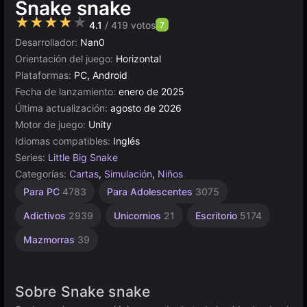
Snake snake
★★★★★
4.1
/ 419 votos
7
Desarrollador:
Nan0
Orientación del juego:
Horizontal
Plataformas:
PC, Android
Fecha de lanzamiento:
enero de 2025
Última actualización:
agosto de 2026
Motor de juego:
Unity
Idiomas compatibles:
Inglés
Series:
Little Big Snake
Categorías:
Cartas
,
Simulación
,
Niños
Slither.Io
Browser
Unity
Para
Para PC
4783
Para Adolescentes
3075
Niños
en
5024
21
1480
línea
Adictivos
2939
Unicornios
21
Escritorio
5174
3175
Mazmorras
39
Sobre Snake snake