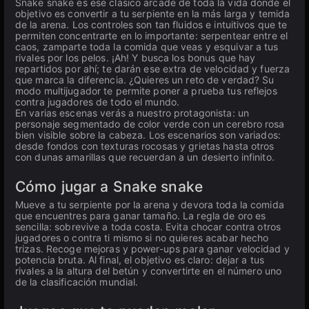
Snake snake es ese clásico arcade de toda la vida donde el
objetivo es convertir a tu serpiente en la más larga y temida
de la arena. Los controles son tan fluidos e intuitivos que te
permiten concentrarte en lo importante: serpentear entre el
caos, zamparte toda la comida que veas y esquivar a tus
rivales por los pelos. ¡Ah! Y busca los bonus que hay
repartidos por ahí; te darán ese extra de velocidad y fuerza
que marca la diferencia. ¿Quieres un reto de verdad? Su
modo multijugador te permite poner a prueba tus reflejos
contra jugadores de todo el mundo.
En varias escenas verás a nuestro protagonista: un
personaje segmentado de color verde con un cerebro rosa
bien visible sobre la cabeza. Los escenarios son variados:
desde fondos con texturas rocosas y grietas hasta otros
con dunas amarillas que recuerdan a un desierto infinito.
Cómo jugar a Snake snake
Mueve a tu serpiente por la arena y devora toda la comida
que encuentres para ganar tamaño. La regla de oro es
sencilla: sobrevive a toda costa. Evita chocar contra otros
jugadores o contra ti mismo si no quieres acabar hecho
trizas. Recoge mejoras y power-ups para ganar velocidad y
potencia bruta. Al final, el objetivo es claro: dejar a tus
rivales a la altura del betún y convertirte en el número uno
de la clasificación mundial.