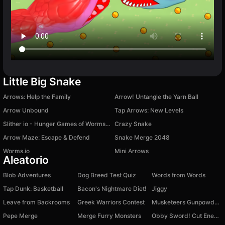
Little Big Snake
Arrows: Help the Family
Arrow! Untangle the Yarn Ball
Arrow Unbound
Tap Arrows: New Levels
Slither io - Hunger Games of Worms Online!
Crazy Snake
Arrow Maze: Escape & Defend
Snake Merge 2048
Worms.io
Mini Arrows
Aleatorio
Blob Adventures
Dog Breed Test Quiz
Words from Words
Tap Dunk: Basketball
Bacon's Nightmare Diet!
Jiggy
Leave from Backrooms
Greek Warriors Contest
Musketeers Gunpowder vs Steel
Pepe Merge
Merge Furry Monsters
Obby Sword! Cut Enemies at Blocks Arena!