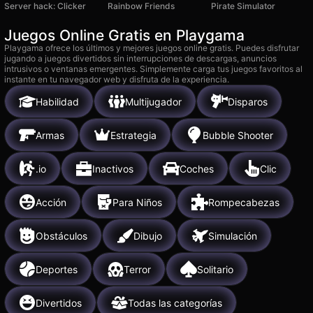
Server hack: Clicker
Rainbow Friends
Pirate Simulator
Juegos Online Gratis en Playgama
Playgama ofrece los últimos y mejores juegos online gratis. Puedes disfrutar
jugando a juegos divertidos sin interrupciones de descargas, anuncios
intrusivos o ventanas emergentes. Simplemente carga tus juegos favoritos al
instante en tu navegador web y disfruta de la experiencia.
Habilidad
Multijugador
Disparos
Armas
Estrategia
Bubble Shooter
.io
Inactivos
Coches
Clic
Acción
Para Niños
Rompecabezas
Obstáculos
Dibujo
Simulación
Deportes
Terror
Solitario
Divertidos
Todas las categorías