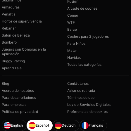
Submarinos
Fusión
Armaduras
Arcade de coches
Penaltis
Comer
Horror de supervivencia
WTF
Rebanar
Barco
Salón de Belleza
Coches para 2 jugadores
Bombero
Para Niños
Juegos con Compras en la
Matar
Aplicación
Navidad
Buggy Racing
Todas las categorías
Aprendizaje
Blog
Contáctanos
Acerca de nosotros
Aviso de retirada
Para desarrolladores
Términos de uso
Para empresas
Ley de Servicios Digitales
Política de privacidad
Preferencias de cookies
English
Español
Deutsch
Français