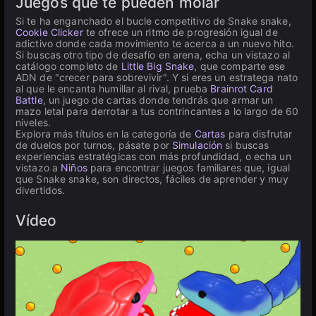
Juegos que te pueden molar
Si te ha enganchado el bucle competitivo de Snake snake,
Cookie Clicker
te ofrece un ritmo de progresión igual de
adictivo donde cada movimiento te acerca a un nuevo hito.
Si buscas otro tipo de desafío en arena, echa un vistazo al
catálogo completo de
Little Big Snake
, que comparte ese
ADN de "crecer para sobrevivir". Y si eres un estratega nato
al que le encanta humillar al rival, prueba
Brainrot Card
Battle
, un juego de cartas donde tendrás que armar un
mazo letal para derrotar a tus contrincantes a lo largo de 60
niveles.
Explora más títulos en la categoría de
Cartas
para disfrutar
de duelos por turnos, pásate por
Simulación
si buscas
experiencias estratégicas con más profundidad, o echa un
vistazo a
Niños
para encontrar juegos familiares que, igual
que Snake snake, son directos, fáciles de aprender y muy
divertidos.
Vídeo