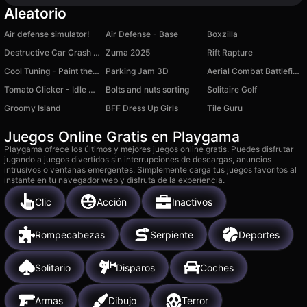
Aleatorio
Air defense simulator!
Air Defense - Base
Boxzilla
Destructive Car Crash Simulator
Zuma 2025
Rift Rapture
Cool Tuning - Paint the Car
Parking Jam 3D
Aerial Combat Battlefield
Tomato Clicker - Idle Simulator
Bolts and nuts sorting
Solitaire Golf
Groomy Island
BFF Dress Up Girls
Tile Guru
Juegos Online Gratis en Playgama
Playgama ofrece los últimos y mejores juegos online gratis. Puedes disfrutar
jugando a juegos divertidos sin interrupciones de descargas, anuncios
intrusivos o ventanas emergentes. Simplemente carga tus juegos favoritos al
instante en tu navegador web y disfruta de la experiencia.
Clic
Acción
Inactivos
Rompecabezas
Serpiente
Deportes
Solitario
Disparos
Coches
Armas
Dibujo
Terror