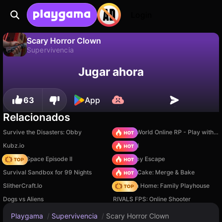
Login
Scary Horror Clown
Supervivencia
No
Guardar
¡Guarda el progreso!
Scary Horror Clown es un juego de supervivencia gratuito de TaburetkaGames. Juégalo en línea en Playgama.
Jugar ahora
63
App
Relacionados
Survive the Disasters: Obby
Sprunki World Online RP - Play with Friends!
Kubz.io
TB World
Zombie Space Episode II
Your Obby Escape
Survival Sandbox for 99 Nights
Piece of Cake: Merge & Bake
SlitherCraft.Io
My Town Home: Family Playhouse
Dogs vs Aliens
RIVALS FPS: Online Shooter
Playgama
/
Supervivencia
/
Scary Horror Clown