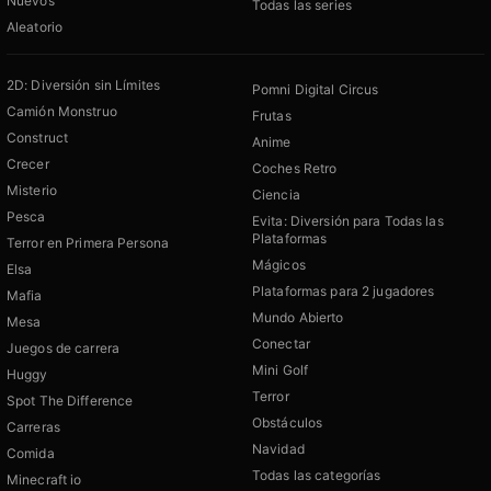
Nuevos
Todas las series
Aleatorio
2D: Diversión sin Límites
Pomni Digital Circus
Camión Monstruo
Frutas
Construct
Anime
Crecer
Coches Retro
Misterio
Ciencia
Pesca
Evita: Diversión para Todas las
Plataformas
Terror en Primera Persona
Mágicos
Elsa
Plataformas para 2 jugadores
Mafia
Mundo Abierto
Mesa
Conectar
Juegos de carrera
Mini Golf
Huggy
Terror
Spot The Difference
Obstáculos
Carreras
Navidad
Comida
Todas las categorías
Minecraft io