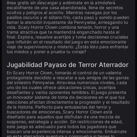
línea gratis sin descargar y adéntrate en la atmósfera
escalofriante de una casa abandonada, llena de secretos
ocultos y peligros al acecho. Mientras navegas por los
pasillos oscuros y el sótano frío, cada paso y sonido pueden
llamar la atención inquietante de Pennywise, arriesgando tu
vida. Scary Horror Clown combina tensión, horror y una
trama atractiva que te mantendrá enganchado hasta el
final. Explora, resuelve acertijos y toma decisiones cruciales
que influirán en el resultado del juego en este emocionante
viaje de supervivencia y misterio. ¿Estás listo para enfrentar
tus miedos y poner a prueba tu coraje?
Jugabilidad Payaso de Terror Aterrador
En Scary Horror Clown, tomarás el control de un valiente
protagonista decidido a rescatar a sus amigos de las garras
del siniestro Pennywise. Atraviesa numerosos niveles, cada
uno de los cuales ofrece ubicaciones únicas, acertijos
desafiantes y varios oponentes temibles. El juego presenta
un innovador sistema de toma de decisiones en el que tus
elecciones afectan directamente la progresión y el resultado
de la historia. Perfecto para entusiastas del terror y
buscadores de emociones, Scary Horror Clown está
diseñado para aquellos que disfrutan de una mezcla de
suspenso, estrategia y acción. Sin restricciones de edad,
este juego es adecuado para todos los jugadores que
buscan una experiencia intensa y emocionante. Embárcate
en esta aterradora aventura y comprueba si tienes lo