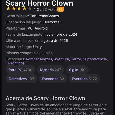
Scary Horror Clown
★★★★★
4.2
/ 63 votos
16
Desarrollador:
TaburetkaGames
Orientación del juego:
Horizontal
Plataformas:
PC, Android
Fecha de lanzamiento:
noviembre de 2024
Última actualización:
agosto de 2026
Motor de juego:
Unity
Idiomas compatibles:
Inglés
Categorías:
Rompecabezas
,
Aventura
,
Terror
,
Supervivencia
,
Terroríficos
Rusos
Browser
Unity
Indie
Mundo
Alta
Para PC
4790
Misterio
247
Sigilo
150
1220
Calidad
Abierto
1801
en
5030
línea
3574
381
Detectives
137
Escondite
83
Escritorio
5172
3177
Acerca de Scary Horror Clown
Scary Horror Clown es un emocionante juego de terror en el
que puedes sumergirte en una escalofriante aventura para
salvar a tus amigos del amenazante Pennywise. Juega en