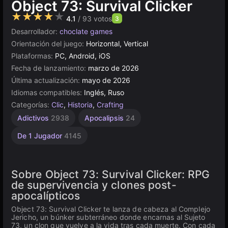
Object 73: Survival Clicker
★★★★★
4.1
/ 93 votos
3
Desarrollador:
choclate games
Orientación del juego:
Horizontal, Vertical
Plataformas:
PC, Android, iOS
Fecha de lanzamiento:
marzo de 2026
Última actualización:
mayo de 2026
Idiomas compatibles:
Inglés, Ruso
Categorías:
Clic
,
Historia
,
Crafting
Adictivos
2938
Apocalipsis
24
De 1 Jugador
4145
Sobre Object 73: Survival Clicker: RPG
de supervivencia y clones post-
apocalípticos
Object 73: Survival Clicker te lanza de cabeza al Complejo
Jericho, un búnker subterráneo donde encarnas al Sujeto
73, un clon que vuelve a la vida tras cada muerte. Con cada