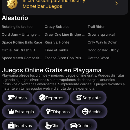
Inicia sesión para Incrustar y
Monetizar Juegos
Aleatorio
Rotating tic tac toe
Crazy Bubbles
Trail Rider
Cord Jam - Untangle Thread Ropes
Draw One Line Bridge Puzzle
Grow a sprunka!
Space Rolling Balls Race
Russ vs. Horde
Only Way Is Down
Circle Car Crash 3D
Time of Tanks
Good or Bad Obby
SpeedMatch Competition
Escape Siren Cop Prison Obby
Get the Word!
Juegos Online Gratis en Playgama
Playgama ofrece los últimos y mejores juegos online gratis. Puedes disfrutar
jugando a juegos divertidos sin interrupciones de descargas, anuncios
intrusivos o ventanas emergentes. Simplemente carga tus juegos favoritos al
instante en tu navegador web y disfruta de la experiencia.
Armas
Deportes
Serpiente
Estrategia
Disparos
Acción
Inactivos
Clic
Coches