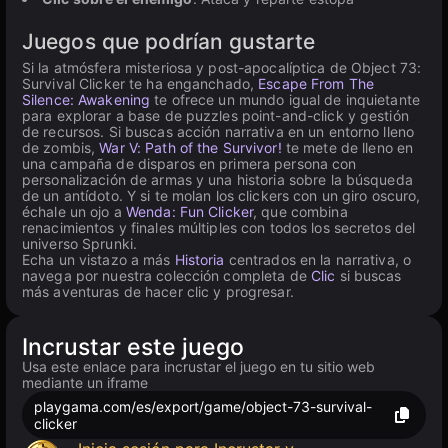
Juegos que podrían gustarte
Si la atmósfera misteriosa y post-apocalíptica de Object 73:
Survival Clicker te ha enganchado,
Escape From The
Silence: Awakening
te ofrece un mundo igual de inquietante
para explorar a base de puzzles point-and-click y gestión
de recursos. Si buscas acción narrativa en un entorno lleno
de zombis,
War V: Path of the Survivor!
te mete de lleno en
una campaña de disparos en primera persona con
personalización de armas y una historia sobre la búsqueda
de un antídoto. Y si te molan los clickers con un giro oscuro,
échale un ojo a
Wenda: Fun Clicker
, que combina
renacimientos y finales múltiples con todos los secretos del
universo Sprunki.
Echa un vistazo a más
Historia
centrados en la narrativa, o
navega por nuestra colección completa de
Clic
si buscas
más aventuras de hacer clic y progresar.
Incrustar este juego
Usa este enlace para incrustar el juego en tu sitio web
mediante un iframe
playgama.com/es/export/game/object-73-survival-
clicker