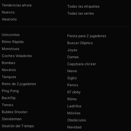
Tendencias ahora
Todas las etiquetas
Nuevos
Todas las series
Aleatorio
Unicornios
Fiesta para 2 jugadores
Ritmo Rápido
Buscar Objetos
Monstruos
Joyas
Coches Voladores
Damas
Bombas
Capybara clicker
Novatos
Nieve
Tanques
Sigilo
Retro de 2 jugadores
Perros
Ping Pong
67 obby
Backflip
Ritmo
Trenes
Ladrillos
Bubble Shooter
Móviles
Slenderman
Obstáculos
Gestión del Tiempo
Navidad