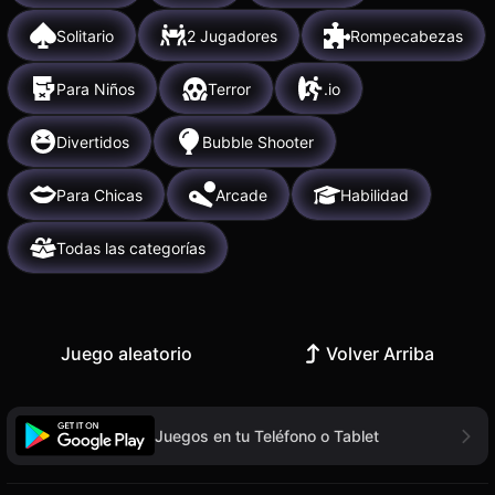
Solitario
2 Jugadores
Rompecabezas
Para Niños
Terror
.io
Divertidos
Bubble Shooter
Para Chicas
Arcade
Habilidad
Todas las categorías
Juego aleatorio
Volver Arriba
Juegos en tu Teléfono o Tablet