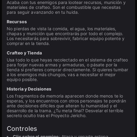
Acaba con tus enemigos para lootear recursos, munición y
materiales de crafteo. Son el combustible que necesitas
para seguir avanzando en tu huida.
Recursos
No pierdas de vista la comida, el agua, los materiales,
chapas y munición que encontrarás por todo el complejo.
Los necesitarás para sobrevivir, fabricar equipo potente y
comprar en la tienda.
Crafteo y Tienda
Usa todo lo que hayas recolectado en el sistema de crafteo
para forjar nuevas armas y armaduras, o pásate por la
tienda si prefieres comprar directamente. Si quieres tumbar
a los enemigos más chungos, vas a necesitar el mejor
equipo posible.
Historia y Decisiones
Los fragmentos de memoria aparecen donde menos te lo
esperas, y los encuentros con otros personajes te pondrán
ante decisiones difíciles que alteran tu humanidad y el
desarrollo de la trama. ¿Tu meta final? Desvelar el terrible
secreto oculto tras el Proyecto Jericho.
Controles
Clic sobre el enemigo
: Ataca y reparte estopa