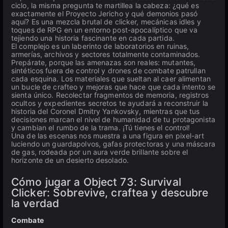
ciclo, la misma pregunta te martillea la cabeza: ¿qué es
exactamente el Proyecto Jericho y qué demonios pasó
aquí? Es una mezcla brutal de clicker, mecánicas idles y
toques de RPG en un entorno post-apocalíptico que va
tejiendo una historia fascinante en cada partida.
El complejo es un laberinto de laboratorios en ruinas,
armerías, archivos y sectores totalmente contaminados.
Prepárate, porque las amenazas son reales: mutantes,
sintéticos fuera de control y drones de combate patrullan
cada esquina. Los materiales que sueltan al caer alimentan
un bucle de crafteo y mejoras que hace que cada intento se
sienta único. Recolectar fragmentos de memoria, registros
ocultos y expedientes secretos te ayudará a reconstruir la
historia del Coronel Dmitry Yankovsky, mientras que tus
decisiones marcan el nivel de humanidad de tu protagonista
y cambian el rumbo de la trama. ¡Tú tienes el control!
Una de las escenas nos muestra a una figura en pixel-art
luciendo un guardapolvos, gafas protectoras y una máscara
de gas, rodeada por un aura verde brillante sobre el
horizonte de un desierto desolado.
Cómo jugar a Object 73: Survival
Clicker: Sobrevive, craftea y descubre
la verdad
Combate