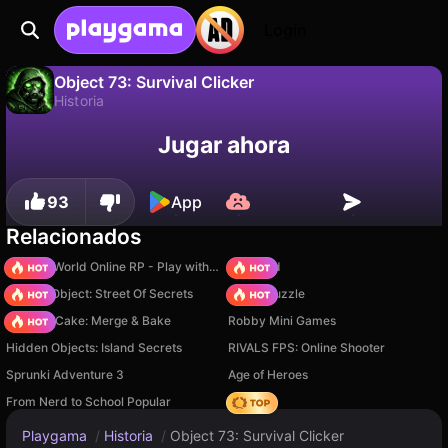
Login
Object 73: Survival Clicker
Historia
No
Guardar
¡Guarda el progreso!
Object 73: Survival Clicker es un juego de historia gratuito de choclate games. Juégalo en línea en Playgama.
Jugar ahora
93
App
Relacionados
Sprunki World Online RP - Play with Friends!
TB World
Hidden Object: Street Of Secrets
Arrow Puzzle
Piece of Cake: Merge & Bake
Robby Mini Games
Hidden Objects: Island Secrets
RIVALS FPS: Online Shooter
Sprunki Adventure 3
Age of Heroes
From Nerd to School Popular
Hedgies
Playgama
/
Historia
/
Object 73: Survival Clicker