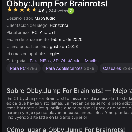
Obby:Jump For Brainrots!
★★★★★
4.6
/ 244 votos
7
Desarrollador:
MapStudio
Orientación del juego:
Horizontal
Plataformas:
PC, Android
Fecha de lanzamiento:
febrero de 2026
Última actualización:
agosto de 2026
Idiomas compatibles:
Inglés
Categorías:
Para Niños
,
3D
,
Obstáculos
,
Móviles
Escritorio
Browser
Alta
Para PC
4786
Para Adolescentes
3076
Casuales
229
Calidad
5026
5172
3571
Sobre Obby:Jump For Brainrots! — Mejora 
¡En Obby:Jump For Brainrots! tu misión es clara: escalar hasta l
épica que hayas visto jamás. La mecánica es sencilla pero adicti
esos brainrots a los guardias que te cortan el paso y no pares d
naranja y rojo que se elevan en capas imposibles. Y no pierdas
¡incluyendo arte latte en la parte superior!
Cómo jugar a Obby:Jump For Brainrots!