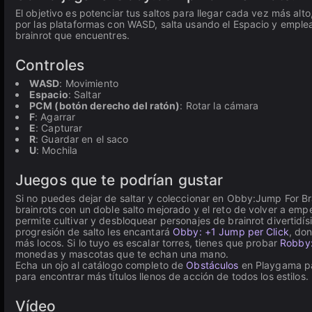
El objetivo es potenciar tus saltos para llegar cada vez más alto
por las plataformas con WASD, salta usando el Espacio y emplea
brainrot que encuentres.
Controles
WASD
: Movimiento
Espacio
: Saltar
PCM (botón derecho del ratón)
: Rotar la cámara
F
: Agarrar
E
: Capturar
R
: Guardar en el saco
U
: Mochila
Juegos que te podrían gustar
Si no puedes dejar de saltar y coleccionar en Obby:Jump For Br
brainrots con un doble salto mejorado y el reto de volver a emp
permite cultivar y desbloquear personajes de brainrot divertidí
progresión de salto les encantará
Obby: +1 Jump per Click
, do
más locos. Si lo tuyo es escalar torres, tienes que probar
Robby:
monedas y mascotas que te echan una mano.
Echa un ojo al catálogo completo de
Obstáculos
en Playgama pa
para encontrar más títulos llenos de acción de todos los estilos.
Vídeo