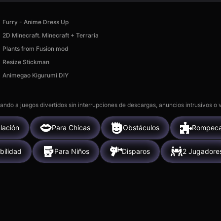
Furry - Anime Dress Up
2D Minecraft. Minecraft + Terraria
Plants from Fusion mod
Resize Stickman
Animegao Kigurumi DIY
gando a juegos divertidos sin interrupciones de descargas, anuncios intrusivos o
lación
Para Chicas
Obstáculos
Rompec
bilidad
Para Niños
Disparos
2 Jugadore