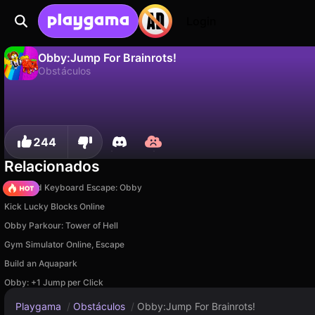
Login
Obby:Jump For Brainrots!
Obstáculos
No
Guardar
¡Guarda el progreso!
Obby:Jump For Brainrots! es un juego de obstáculos gratuito de MapStudio. Juégalo en línea en Playgama.
244
Relacionados
+1 Speed Keyboard Escape: Obby
Kick Lucky Blocks Online
Obby Parkour: Tower of Hell
Gym Simulator Online, Escape
Build an Aquapark
Obby: +1 Jump per Click
Playgama
/
Obstáculos
/
Obby:Jump For Brainrots!