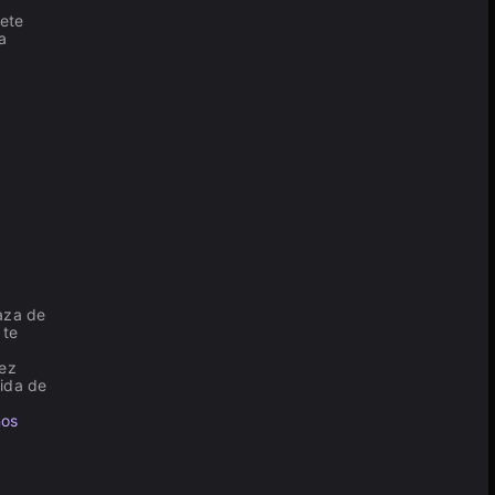
vete
a
aza de
te
vez
ida de
ños