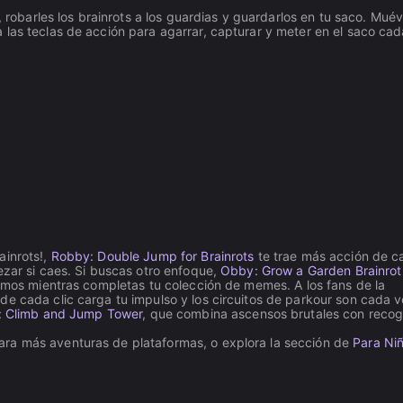
, robarles los brainrots a los guardias y guardarlos en tu saco. Mué
 las teclas de acción para agarrar, capturar y meter en el saco cad
ainrots!,
Robby: Double Jump for Brainrots
te trae más acción de c
ezar si caes. Si buscas otro enfoque,
Obby: Grow a Garden Brainrot
simos mientras completas tu colección de memes. A los fans de la
nde cada clic carga tu impulso y los circuitos de parkour son cada 
 Climb and Jump Tower
, que combina ascensos brutales con recog
ra más aventuras de plataformas, o explora la sección de
Para Ni