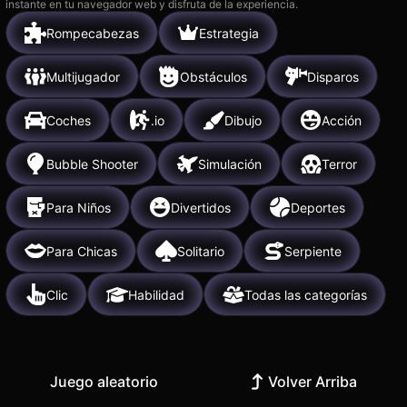
instante en tu navegador web y disfruta de la experiencia.
Rompecabezas
Estrategia
Multijugador
Obstáculos
Disparos
Coches
.io
Dibujo
Acción
Bubble Shooter
Simulación
Terror
Para Niños
Divertidos
Deportes
Para Chicas
Solitario
Serpiente
Clic
Habilidad
Todas las categorías
Juego aleatorio
Volver Arriba