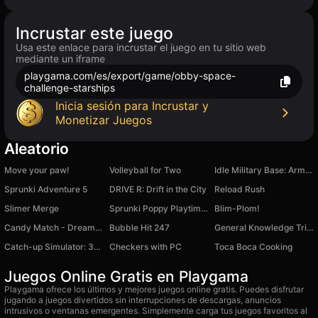
Incrustar este juego
Usa este enlace para incrustar el juego en tu sitio web
mediante un iframe
playgama.com/es/export/game/obby-space-
challenge-starships
Inicia sesión para Incrustar y
Monetizar Juegos
Aleatorio
Move your paw!
Volleyball for Two
Idle Military Base: Army Tycoon
Sprunki Adventure 5
DRIVE R: Drift in the City
Reload Rush
Slimer Merge
Sprunki Poppy Playtime MOD
Blim-Plom!
Candy Match - Dream Factory
Bubble Hit 247
General Knowledge Trivia
Catch-up Simulator: 3D Survival Racing
Checkers with PC
Toca Boca Cooking
Juegos Online Gratis en Playgama
Playgama ofrece los últimos y mejores juegos online gratis. Puedes disfrutar
jugando a juegos divertidos sin interrupciones de descargas, anuncios
intrusivos o ventanas emergentes. Simplemente carga tus juegos favoritos al