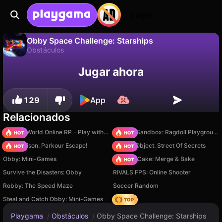
Login
Obby Space Challenge: Starships
Obstáculos
No
Guardar
¡Guarda el progreso!
Obby Space Challenge: Starships es un juego de obstáculos gratuito de Vladimir Kharitonov. Juégalo en línea en Playgama.
Jugar ahora
129
App
Relacionados
Sprunki World Online RP - Play with Friends!
Sprunki Sandbox: Ragdoll Playground Mode
Barry Prison: Parkour Escape!
Hidden Object: Street Of Secrets
Obby: Mini-Games
Piece of Cake: Merge & Bake
Survive the Disasters: Obby
RIVALS FPS: Online Shooter
Robby: The Speed Maze
Soccer Random
Steal and Catch Obby: Mini-Games
Hedgies
Playgama
/
Obstáculos
/
Obby Space Challenge: Starships