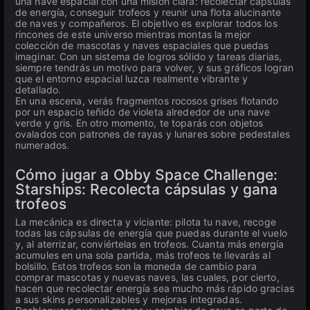
una nave espacial con una misión clara: recolectar cápsulas
de energía, conseguir trofeos y reunir una flota alucinante
de naves y compañeros. El objetivo es explorar todos los
rincones de este universo mientras montas la mejor
colección de mascotas y naves espaciales que puedas
imaginar. Con un sistema de logros sólido y tareas diarias,
siempre tendrás un motivo para volver, y sus gráficos logran
que el entorno espacial luzca realmente vibrante y
detallado.
En una escena, verás fragmentos rocosos grises flotando
por un espacio teñido de violeta alrededor de una nave
verde y gris. En otro momento, te toparás con objetos
ovalados con patrones de rayas y lunares sobre pedestales
numerados.
Cómo jugar a Obby Space Challenge:
Starships: Recolecta cápsulas y gana
trofeos
La mecánica es directa y viciante: pilota tu nave, recoge
todas las cápsulas de energía que puedas durante el vuelo
y, al aterrizar, conviértelas en trofeos. Cuanta más energía
acumules en una sola partida, más trofeos te llevarás al
bolsillo. Estos trofeos son la moneda de cambio para
comprar mascotas y nuevas naves, las cuales, por cierto,
hacen que recolectar energía sea mucho más rápido gracias
a sus skins personalizables y mejoras integradas.