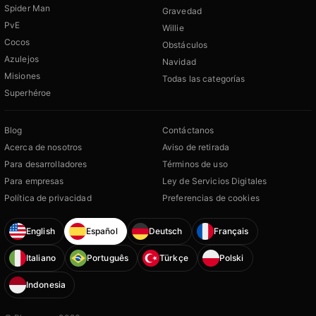
Spider Man
Gravedad
PvE
Willie
Cocos
Obstáculos
Azulejos
Navidad
Misiones
Todas las categorías
Superhéroe
Blog
Contáctanos
Acerca de nosotros
Aviso de retirada
Para desarrolladores
Términos de uso
Para empresas
Ley de Servicios Digitales
Política de privacidad
Preferencias de cookies
English
Español
Deutsch
Français
Italiano
Português
Türkçe
Polski
Indonesia