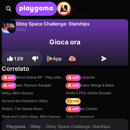
Login
Obby Space Challenge: Starships
Obby
No
Salva
Salva i progressi!
Obby Space Challenge: Starships è un gioco di obby gratuito di Vladimir Kharitonov. Giocaci online su Playgama.
Gioca ora
129
App
Correlato
Sprunki World Online RP - Play with Friends!
Stickman Rebirth
Barry Prison: Parkour Escape!
Piece of Cake: Merge & Bake
Obby: Mini-Games
RIVALS FPS: Online Shooter
Survive the Disasters: Obby
Hedgies
Robby: The Speed Maze
PVZ Fusion Cheats
Steal and Catch Obby: Mini-Games
Cozy Crossword
Playgama
/
Obby
/
Obby Space Challenge: Starships