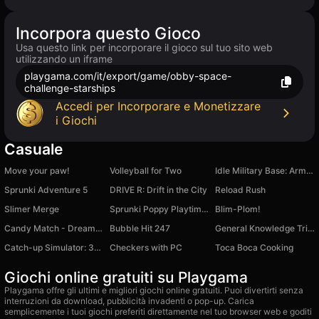
Incorpora questo Gioco
Usa questo link per incorporare il gioco sul tuo sito web
utilizzando un iframe
playgama.com/it/export/game/obby-space-
challenge-starships
Accedi per Incorporare e Monetizzare
i Giochi
Casuale
Move your paw!
Volleyball for Two
Idle Military Base: Army Tycoon
Sprunki Adventure 5
DRIVE R: Drift in the City
Reload Rush
Slimer Merge
Sprunki Poppy Playtime MOD
Blim-Plom!
Candy Match - Dream Factory
Bubble Hit 247
General Knowledge Trivia
Catch-up Simulator: 3D Survival Racing
Checkers with PC
Toca Boca Cooking
Giochi online gratuiti su Playgama
Playgama offre gli ultimi e migliori giochi online gratuiti. Puoi divertirti senza
interruzioni da download, pubblicità invadenti o pop-up. Carica
semplicemente i tuoi giochi preferiti direttamente nel tuo browser web e goditi