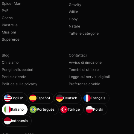
Spider Man
Gravity
PvE
Willie
Cocos
Obby
Piastrelle
Natale
Missioni
Tutte le categorie
Supereroe
Blog
Contattaci
Chi siamo
Avviso di rimozione
Per gli sviluppatori
Termini di utilizzo
Per le aziende
Legge sui servizi digitali
Politica sulla privacy
Preferenze cookie
English
Español
Deutsch
Français
Italiano
Português
Türkçe
Polski
Indonesia