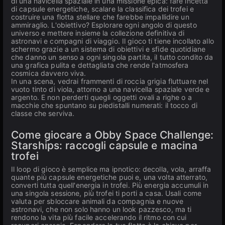
di una navicella spaziale in una missione epica: fare incetta
di capsule energetiche, scalare la classifica dei trofei e
costruire una flotta stellare che farebbe impallidire un
ammiraglio. L'obiettivo? Esplorare ogni angolo di questo
universo e mettere insieme la collezione definitiva di
astronavi e compagni di viaggio. Il gioco ti tiene incollato allo
schermo grazie a un sistema di obiettivi e sfide quotidiane
che danno un senso a ogni singola partita, il tutto condito da
una grafica pulita e dettagliata che rende l'atmosfera
cosmica davvero viva.
In una scena, vedrai frammenti di roccia grigia fluttuare nel
vuoto tinto di viola, attorno a una navicella spaziale verde e
argento. E non perderti quegli oggetti ovali a righe o a
macchie che spuntano su piedistalli numerati: il tocco di
classe che serviva.
Come giocare a Obby Space Challenge:
Starships: raccogli capsule e macina
trofei
Il loop di gioco è semplice ma ipnotico: decolla, vola, arraffa
quante più capsule energetiche puoi e, una volta atterrato,
converti tutta quell'energia in trofei. Più energia accumuli in
una singola sessione, più trofei ti porti a casa. Usali come
valuta per sbloccare animali da compagnia e nuove
astronavi, che non solo hanno un look pazzesco, ma ti
rendono la vita più facile accelerando il ritmo con cui