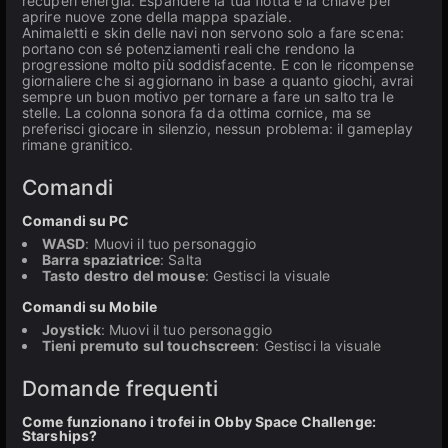
recuperi energia. Espandere la tua flotta è la chiave per
aprire nuove zone della mappa spaziale.
Animaletti e skin delle navi non servono solo a fare scena:
portano con sé potenziamenti reali che rendono la
progressione molto più soddisfacente. E con le ricompense
giornaliere che si aggiornano in base a quanto giochi, avrai
sempre un buon motivo per tornare a fare un salto tra le
stelle. La colonna sonora fa da ottima cornice, ma se
preferisci giocare in silenzio, nessun problema: il gameplay
rimane granitico.
Comandi
Comandi su PC
WASD
: Muovi il tuo personaggio
Barra spaziatrice
: Salta
Tasto destro del mouse
: Gestisci la visuale
Comandi su Mobile
Joystick
: Muovi il tuo personaggio
Tieni premuto sul touchscreen
: Gestisci la visuale
Domande frequenti
Come funzionano i trofei in Obby Space Challenge:
Starships?