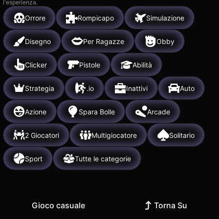
l'esperienza.
Orrore
Rompicapo
Simulazione
Disegno
Per Ragazze
Obby
Clicker
Pistole
Abilità
Strategia
.io
Inattivi
Auto
Azione
Spara Bolle
Arcade
2 Giocatori
Multigiocatore
Solitario
Sport
Tutte le categorie
Gioco casuale
Torna Su