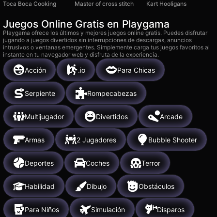
Toca Boca Cooking
Master of cross stitch
Kart Hooligans
Juegos Online Gratis en Playgama
Playgama ofrece los últimos y mejores juegos online gratis. Puedes disfrutar
jugando a juegos divertidos sin interrupciones de descargas, anuncios
intrusivos o ventanas emergentes. Simplemente carga tus juegos favoritos al
instante en tu navegador web y disfruta de la experiencia.
Acción
.io
Para Chicas
Serpiente
Rompecabezas
Multijugador
Divertidos
Arcade
Armas
2 Jugadores
Bubble Shooter
Deportes
Coches
Terror
Habilidad
Dibujo
Obstáculos
Para Niños
Simulación
Disparos