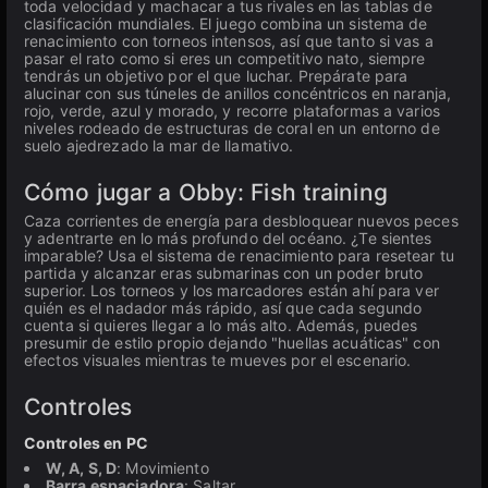
toda velocidad y machacar a tus rivales en las tablas de
clasificación mundiales. El juego combina un sistema de
renacimiento con torneos intensos, así que tanto si vas a
pasar el rato como si eres un competitivo nato, siempre
tendrás un objetivo por el que luchar. Prepárate para
alucinar con sus túneles de anillos concéntricos en naranja,
rojo, verde, azul y morado, y recorre plataformas a varios
niveles rodeado de estructuras de coral en un entorno de
suelo ajedrezado la mar de llamativo.
Cómo jugar a Obby: Fish training
Caza corrientes de energía para desbloquear nuevos peces
y adentrarte en lo más profundo del océano. ¿Te sientes
imparable? Usa el sistema de renacimiento para resetear tu
partida y alcanzar eras submarinas con un poder bruto
superior. Los torneos y los marcadores están ahí para ver
quién es el nadador más rápido, así que cada segundo
cuenta si quieres llegar a lo más alto. Además, puedes
presumir de estilo propio dejando "huellas acuáticas" con
efectos visuales mientras te mueves por el escenario.
Controles
Controles en PC
W, A, S, D
: Movimiento
Barra espaciadora
: Saltar