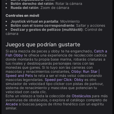
Botón derecho del ratón
: Rotar la cámara
Rueda del ratón
: Zoom de cámara
Controles en móvil
Joystick virtual en pantalla
: Movimiento
Botón con el icono correspondiente
: Saltar y acciones
Deslizar y gestos de pellizco (multitáctil)
: Control de
cámara
Juegos que podrían gustarte
Si esta mezcla de peces y obby te ha enganchado,
Catch a
Fish Obby
te ofrece una experiencia de recolección caótica
donde montarás tu propia base marina, robarás criaturas a
tus rivales y desbloquearás personajes raros con las
monedas que ganes. Si lo tuyo son las carreras con
mascotas y renacimientos constantes,
Obby: Run Star |
Speed and Pets
te reta a ser el más veloz coleccionando
mascotas legendarias.
Speed per Click: Obby
es otro
simulador de velocidad tipo clicker con pistas de parkour,
sistema de renacimiento y mascotas que potencian tu
velocidad con cada clic.
Echa un vistazo a toda la colección de
Obstáculos
para más
aventuras de obstáculos, o explora el catálogo completo de
Arcade
si buscas juegos de ritmo frenético con un espíritu
similar.