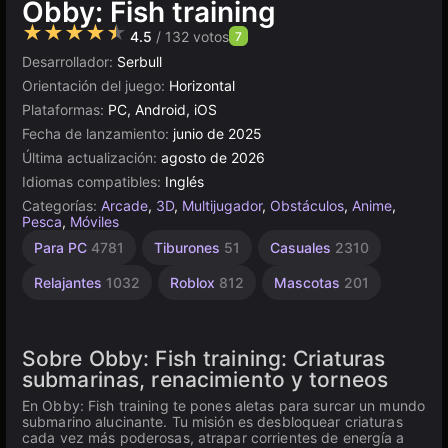
Obby: Fish training
★★★★★
4.5
/ 132 votos
7
Desarrollador:
Serbull
Orientación del juego:
Horizontal
Plataformas:
PC, Android, iOS
Fecha de lanzamiento:
junio de 2025
Última actualización:
agosto de 2026
Idiomas compatibles:
Inglés
Categorías:
Arcade
,
3D
,
Multijugador
,
Obstáculos
,
Anime
,
Pesca
,
Móviles
Competitivos
Agilidad
Escritorio
Browser
Unity
Para
Sin
Carreras
Para PC
4781
Tiburones
51
Casuales
2310
Niños
Fin
2593
en
5021
5171
de
237
2848
Resistencia
1480
línea
Relajantes
1032
Roblox
812
Mascotas
201
3174
213
Sobre Obby: Fish training: Criaturas
submarinas, renacimiento y torneos
En Obby: Fish training te pones aletas para surcar un mundo
submarino alucinante. Tu misión es desbloquear criaturas
cada vez más poderosas, atrapar corrientes de energía a