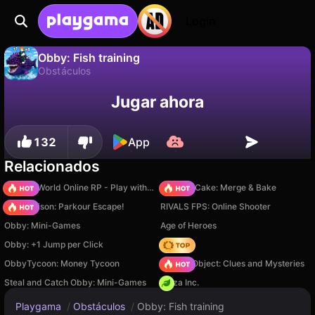
Login
Obby: Fish training
Obstáculos
No
Guardar
¡Guarda el progreso!
Obby: Fish training es un juego de obstáculos gratuito de Serbull. Juégalo en línea en Playgama.
Jugar ahora
132
App
Relacionados
Sprunki World Online RP - Play with Friends!
Piece of Cake: Merge & Bake
Barry Prison: Parkour Escape!
RIVALS FPS: Online Shooter
Obby: Mini-Games
Age of Heroes
Obby: +1 Jump per Click
Hedgies
ObbyTycoon: Money Tycoon
Hidden Object: Clues and Mysteries
Steal and Catch Obby: Mini-Games
Pizza Inc.
Playgama
/
Obstáculos
/
Obby: Fish training