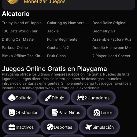
Monetizar Juegos
Aleatorio
Trainy Island of Happiness
Coloring by Numbers. Pixel House
Dead Rails: Original
100 Cats World Tour
Jackie
Geometry GT
Drifting Car Master
Funny Regiments
Assemble Factory Puzzle
Parkour Online
Gacha Life 2
Doodle Halloween Momo Cat : Academy
Bimka Offline: The King of Destruction cars
Fruit Clash
2 Player Head Soccer
Juegos Online Gratis en Playgama
Playgama ofrece los últimos y mejores juegos online gratis. Puedes disfrutar
jugando a juegos divertidos sin interrupciones de descargas, anuncios
intrusivos o ventanas emergentes. Simplemente carga tus juegos favoritos al
instante en tu navegador web y disfruta de la experiencia.
Solitario
Dibujo
2 Jugadores
Obstáculos
Para Niños
Terror
Inactivos
Deportes
Simulación