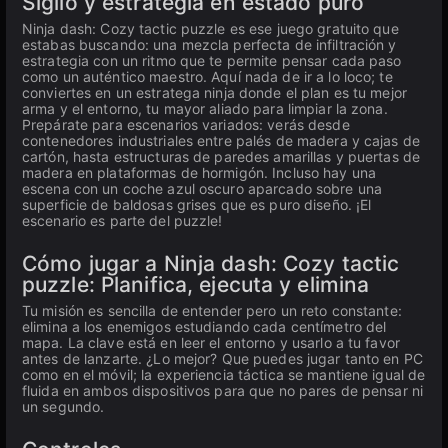
Sigilo y estrategia en estado puro
Ninja dash: Cozy tactic puzzle es ese juego gratuito que
estabas buscando: una mezcla perfecta de infiltración y
estrategia con un ritmo que te permite pensar cada paso
como un auténtico maestro. Aquí nada de ir a lo loco; te
conviertes en un estratega ninja donde el plan es tu mejor
arma y el entorno, tu mayor aliado para limpiar la zona.
Prepárate para escenarios variados: verás desde
contenedores industriales entre palés de madera y cajas de
cartón, hasta estructuras de paredes amarillas y puertas de
madera en plataformas de hormigón. Incluso hay una
escena con un coche azul oscuro aparcado sobre una
superficie de baldosas grises que es puro diseño. ¡El
escenario es parte del puzzle!
Cómo jugar a Ninja dash: Cozy tactic
puzzle: Planifica, ejecuta y elimina
Tu misión es sencilla de entender pero un reto constante:
elimina a los enemigos estudiando cada centímetro del
mapa. La clave está en leer el entorno y usarlo a tu favor
antes de lanzarte. ¿Lo mejor? Que puedes jugar tanto en PC
como en el móvil; la experiencia táctica se mantiene igual de
fluida en ambos dispositivos para que no pares de pensar ni
un segundo.