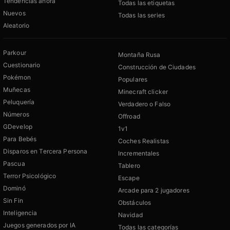
Tendencias ahora
Todas las etiquetas
Nuevos
Todas las series
Aleatorio
Parkour
Montaña Rusa
Cuestionario
Construcción de Ciudades
Pokémon
Populares
Muñecas
Minecraft clicker
Peluquería
Verdadero o Falso
Números
Offroad
GDevelop
1v1
Para Bebés
Coches Realistas
Disparos en Tercera Persona
Incrementales
Pascua
Tablero
Terror Psicológico
Escape
Dominó
Arcade para 2 jugadores
Sin Fin
Obstáculos
Inteligencia
Navidad
Juegos generados por IA
Todas las categorías