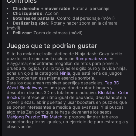
Controles
Clic derecho + mover ratón
: Rotar al personaje
Clic izquierdo
: Acción
Botones en pantalla
: Control del personaje (móvil)
Deslizar izq./der.
: Rotar y hacer zoom en la cámara
(móvil)
Pellizcar
: Zoom de cámara (móvil)
Juegos que te podrían gustar
Si te ha molado el rollo táctico de Ninja dash: Cozy tactic
puzzle, no te pierdas la colección
Rompecabezas
en
Playgama; encontrarás mogollón de retos para poner a
prueba tu lógica. Y si lo tuyo es el sigilo puro y la vida ninja,
echa un ojo a la categoría
Ninja
, que está llena de juegos
que comparten esa misma esencia sombría.
Para los que aman resolver acertijos espaciales,
Tap 3D
Wood Block Away
es una joya donde rotar bloques y
descubrir diseños 3D es totalmente adictivo.
Blockibo: Color
Blocks
te ofrece un ritmo igual de pausado, desafiándote a
mover piezas, abrir puertas y usar boosters en puzzles que
se ponen interesantes a medida que avanzas. Y si buscas
algo más Zen pero que te haga devanarte los sesos,
Mahjong Puzzle: Tile Match
te propone limpiar tableros
conectando piezas iguales, un ejercicio de pura estrategia y
observación.