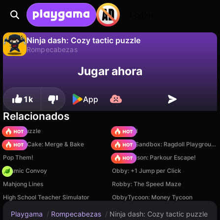
Login
Ninja dash: Cozy tactic puzzle
Rompecabezas
No
Guardar
¡Guarda el progreso!
Ninja dash: Cozy tactic puzzle es un juego de rompecabezas gratuito de RDVIndieGames. Juégalo en línea en Playgama.
Jugar ahora
1k
App
Relacionados
Arrow Puzzle
TB World
Piece of Cake: Merge & Bake
Sprunki Sandbox: Ragdoll Playground Mode
Pop Them!
Barry Prison: Parkour Escape!
Cosmic Convoy
Obby: +1 Jump per Click
Mahjong Lines
Robby: The Speed Maze
High School Teacher Simulator
ObbyTycoon: Money Tycoon
Playgama
/
Rompecabezas
/
Ninja dash: Cozy tactic puzzle