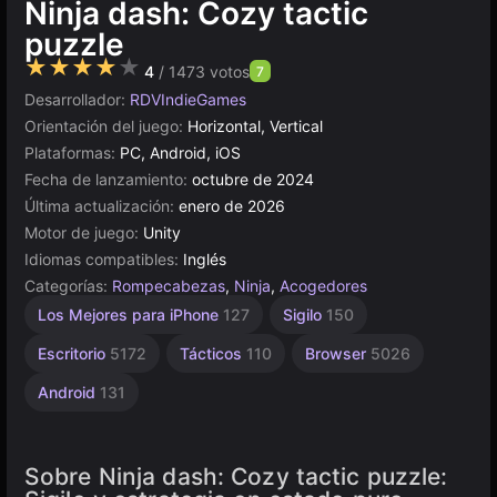
Ninja dash: Cozy tactic
puzzle
★★★★★
4
/ 1473 votos
7
Desarrollador:
RDVIndieGames
Orientación del juego:
Horizontal, Vertical
Plataformas:
PC, Android, iOS
Fecha de lanzamiento:
octubre de 2024
Última actualización:
enero de 2026
Motor de juego:
Unity
Idiomas compatibles:
Inglés
Categorías:
Rompecabezas
,
Ninja
,
Acogedores
Unity
Samurái
Los Mejores para iPhone
127
Sigilo
150
en
15
línea
Escritorio
5172
Tácticos
110
Browser
5026
3177
Android
131
Sobre Ninja dash: Cozy tactic puzzle: