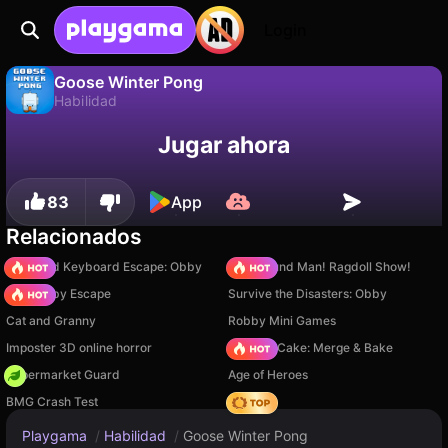
Login
Goose Winter Pong
Habilidad
No
Guardar
¡Guarda el progreso!
Goose Winter Pong es un juego de habilidad gratuito de Rostislav. Juégalo en línea en Playgama.
Jugar ahora
83
App
Relacionados
+1 Speed Keyboard Escape: Obby
Playground Man! Ragdoll Show!
Your Obby Escape
Survive the Disasters: Obby
Cat and Granny
Robby Mini Games
Imposter 3D online horror
Piece of Cake: Merge & Bake
Supermarket Guard
Age of Heroes
BMG Crash Test
Hedgies
Playgama
/
Habilidad
/
Goose Winter Pong