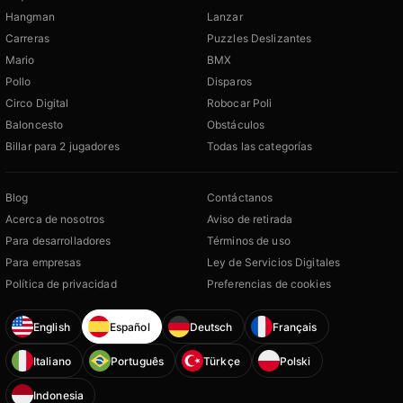
Hangman
Lanzar
Carreras
Puzzles Deslizantes
Mario
BMX
Pollo
Disparos
Circo Digital
Robocar Poli
Baloncesto
Obstáculos
Billar para 2 jugadores
Todas las categorías
Blog
Contáctanos
Acerca de nosotros
Aviso de retirada
Para desarrolladores
Términos de uso
Para empresas
Ley de Servicios Digitales
Política de privacidad
Preferencias de cookies
English
Español
Deutsch
Français
Italiano
Português
Türkçe
Polski
Indonesia