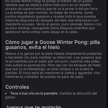
En Goose Winter Pong te pones al mando de un ganso
rebelde que se desliza sobre hielo puro en un desafío
arcade de supervivencia que te va a poner a mil por hora.
La premisa es pan comido: no dejes de moverte, suma
puntos engullendo gusanos y resiste todo lo que puedas
mientras esquivas los bloques de hielo que amenazan con
mandarte a paseo. Verás al ganso, puro plumaje blanco con
su pico naranja, navegando entre bloques amarillos que
aparecen tanto arriba como abajo en la pista.
Cómo jugar a Goose Winter Pong: pilla
gusanos, evita el hielo
Mueve a tu ganso por la pista helada simplemente pulsando
o haciendo clic para cambiar su dirección. Los gusanos que
te encuentres por el suelo son oro puro: cuantos más pilles,
más subirá tu puntuación. Pero ojo con los bloques de hielo,
que son tu archienemigo: un solo choque y se acabó la
partida. El truco está en mantener la calma y aguantar vivo
mientras tu contador de puntos no para de subir.
Controles
Toca o haz clic en la pantalla
: Cambia la dirección del
ganso
Juegos que te molarán