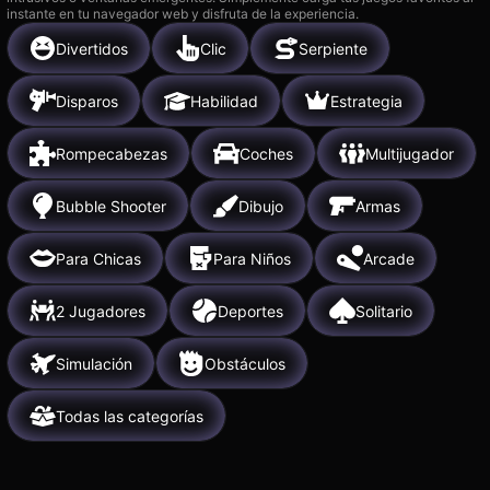
instante en tu navegador web y disfruta de la experiencia.
Divertidos
Clic
Serpiente
Disparos
Habilidad
Estrategia
Rompecabezas
Coches
Multijugador
Bubble Shooter
Dibujo
Armas
Para Chicas
Para Niños
Arcade
2 Jugadores
Deportes
Solitario
Simulación
Obstáculos
Todas las categorías