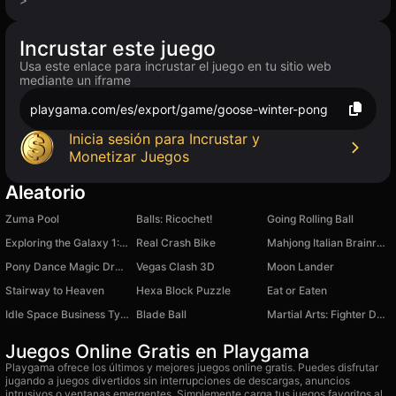
Incrustar este juego
Usa este enlace para incrustar el juego en tu sitio web
mediante un iframe
playgama.com/es/export/game/goose-winter-pong
Inicia sesión para Incrustar y
Monetizar Juegos
Aleatorio
Zuma Pool
Balls: Ricochet!
Going Rolling Ball
Exploring the Galaxy 1: Andora
Real Crash Bike
Mahjong Italian Brainrot Neuroanimals
Pony Dance Magic Dress Up
Vegas Clash 3D
Moon Lander
Stairway to Heaven
Hexa Block Puzzle
Eat or Eaten
Idle Space Business Tycoon
Blade Ball
Martial Arts: Fighter Duel
Juegos Online Gratis en Playgama
Playgama ofrece los últimos y mejores juegos online gratis. Puedes disfrutar
jugando a juegos divertidos sin interrupciones de descargas, anuncios
intrusivos o ventanas emergentes. Simplemente carga tus juegos favoritos al