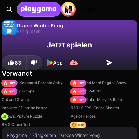
Login
Goose Winter Pong
Fähigkeiten
Fortschritt
Nein
Speichern
Goose Winter Pong ist ein kostenloses fähigkeiten-Spiel von Rostislav. Spiel es online auf Playgama.
Jetzt spielen
speichern!
83
App
Verwandt
+1 Speed Keyboard Escape: Obby
Playground Man! Ragdoll Show!
Your Obby Escape
Stickman Rebirth
Cat and Granny
Piece of Cake: Merge & Bake
Imposter 3D online horror
RIVALS FPS: Online Shooter
Arrows: Picture Puzzle
Age of Heroes
BMG Crash Test
Hedgies
Playgama
/
Fähigkeiten
/
Goose Winter Pong