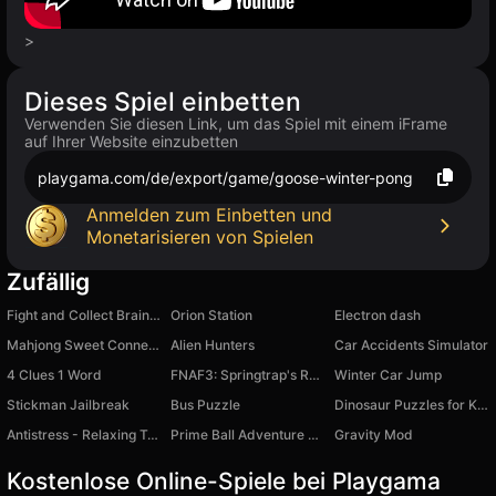
>
Dieses Spiel einbetten
Verwenden Sie diesen Link, um das Spiel mit einem iFrame
auf Ihrer Website einzubetten
playgama.com/de/export/game/goose-winter-pong
Anmelden zum Einbetten und
Monetarisieren von Spielen
Zufällig
Fight and Collect Brainrot!
Orion Station
Electron dash
Mahjong Sweet Connection Easter
Alien Hunters
Car Accidents Simulator
4 Clues 1 Word
FNAF3: Springtrap's Revenge
Winter Car Jump
Stickman Jailbreak
Bus Puzzle
Dinosaur Puzzles for Kids
Antistress - Relaxing Toys ASMR
Prime Ball Adventure Game
Gravity Mod
Kostenlose Online-Spiele bei Playgama