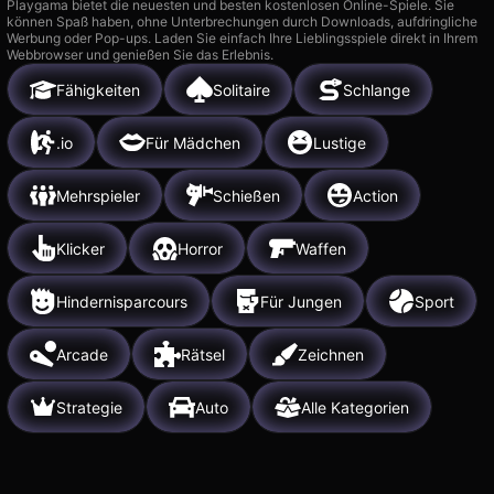
Playgama bietet die neuesten und besten kostenlosen Online-Spiele. Sie
können Spaß haben, ohne Unterbrechungen durch Downloads, aufdringliche
Werbung oder Pop-ups. Laden Sie einfach Ihre Lieblingsspiele direkt in Ihrem
Webbrowser und genießen Sie das Erlebnis.
Fähigkeiten
Solitaire
Schlange
.io
Für Mädchen
Lustige
Mehrspieler
Schießen
Action
Klicker
Horror
Waffen
Hindernisparcours
Für Jungen
Sport
Arcade
Rätsel
Zeichnen
Strategie
Auto
Alle Kategorien