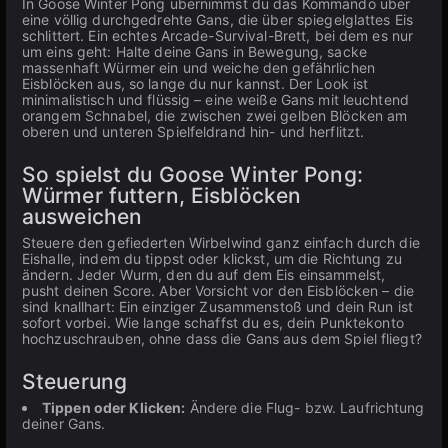
In Goose Winter Pong übernimmst du das Kommando über
eine völlig durchgedrehte Gans, die über spiegelglattes Eis
schlittert. Ein echtes Arcade-Survival-Brett, bei dem es nur
um eins geht: Halte deine Gans in Bewegung, sacke
massenhaft Würmer ein und weiche den gefährlichen
Eisblöcken aus, so lange du nur kannst. Der Look ist
minimalistisch und flüssig – eine weiße Gans mit leuchtend
orangem Schnabel, die zwischen zwei gelben Blöcken am
oberen und unteren Spielfeldrand hin- und herflitzt.
So spielst du Goose Winter Pong:
Würmer futtern, Eisblöcken
ausweichen
Steuere den gefiederten Wirbelwind ganz einfach durch die
Eishalle, indem du tippst oder klickst, um die Richtung zu
ändern. Jeder Wurm, den du auf dem Eis einsammelst,
pusht deinen Score. Aber Vorsicht vor den Eisblöcken – die
sind knallhart: Ein einziger Zusammenstoß und dein Run ist
sofort vorbei. Wie lange schaffst du es, dein Punktekonto
hochzuschrauben, ohne dass die Gans aus dem Spiel fliegt?
Steuerung
Tippen oder Klicken:
Ändere die Flug- bzw. Laufrichtung
deiner Gans.