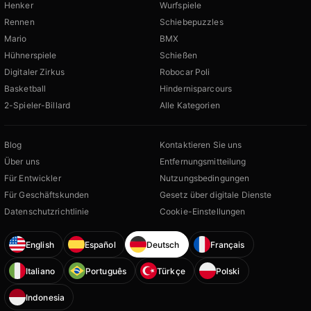
Henker
Wurfspiele
Rennen
Schiebepuzzles
Mario
BMX
Hühnerspiele
Schießen
Digitaler Zirkus
Robocar Poli
Basketball
Hindernisparcours
2-Spieler-Billard
Alle Kategorien
Blog
Kontaktieren Sie uns
Über uns
Entfernungsmitteilung
Für Entwickler
Nutzungsbedingungen
Für Geschäftskunden
Gesetz über digitale Dienste
Datenschutzrichtlinie
Cookie-Einstellungen
English
Español
Deutsch
Français
Italiano
Português
Türkçe
Polski
Indonesia