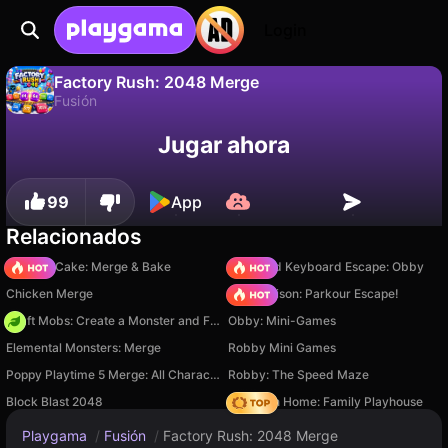
Login
Factory Rush: 2048 Merge
Fusión
No
Guardar
¡Guarda el progreso!
Factory Rush: 2048 Merge es un juego de fusión gratuito de Viktor Bielozorov. Juégalo en línea en Playgama.
Jugar ahora
99
App
Relacionados
Piece of Cake: Merge & Bake
+1 Speed Keyboard Escape: Obby
Chicken Merge
Barry Prison: Parkour Escape!
Craft Mobs: Create a Monster and Fight!
Obby: Mini-Games
Elemental Monsters: Merge
Robby Mini Games
Poppy Playtime 5 Merge: All Characters
Robby: The Speed Maze
Block Blast 2048
My Town Home: Family Playhouse
Playgama
/
Fusión
/
Factory Rush: 2048 Merge