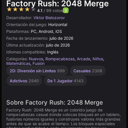
Factory Rush: 2048 Merge
★★★★★
4.1
/ 99 votos
3
Desarrollador:
Viktor Bielozorov
Orientación del juego:
Horizontal
Plataformas:
PC, Android, iOS
Fecha de lanzamiento:
julio de 2026
Última actualización:
julio de 2026
Idiomas compatibles:
Inglés
Categorías:
Nuevos
,
Rompecabezas
,
Arcade
,
Niños
,
Matemáticas
,
Fusión
2D: Diversión sin Límites
999
Casuales
2308
Adictivos
2940
De 1 Jugador
4143
Sobre Factory Rush: 2048 Merge
Factory Rush: 2048 Merge es un colorido juego de
rompecabezas casual donde colocas bloques en un tablero,
fusionas números iguales y construyes valores más grandes
antes de que se acabe el tiempo. Los bloques especiales