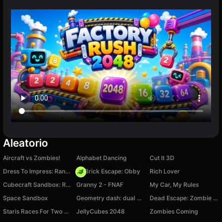
Aleatorio
Aircraft vs Zombies!
Alphabet Dancing
Cut It 3D
Dress To Impress: Random Clothes
+1 Brick Escape: Obby
Rich Lover
Cubecraft Sandbox: Ragdoll Playground
Granny 2 - FNAF
My Car, My Rules
Space Sandbox
Geometry dash: dual wave
Dead Escape: Zombie Shooter
Staris Races For Two Players
JellyCubes 2048
Zombies Coming