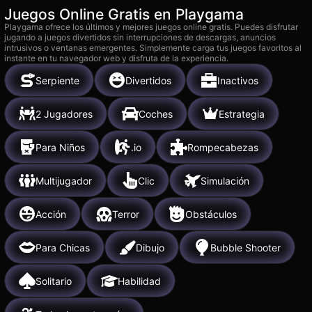
Juegos Online Gratis en Playgama
Playgama ofrece los últimos y mejores juegos online gratis. Puedes disfrutar
jugando a juegos divertidos sin interrupciones de descargas, anuncios
intrusivos o ventanas emergentes. Simplemente carga tus juegos favoritos al
instante en tu navegador web y disfruta de la experiencia.
Serpiente
Divertidos
Inactivos
2 Jugadores
Coches
Estrategia
Para Niños
.io
Rompecabezas
Multijugador
Clic
Simulación
Acción
Terror
Obstáculos
Para Chicas
Dibujo
Bubble Shooter
Solitario
Habilidad