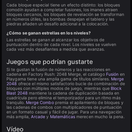
Cada bloque especial tiene un efecto distinto: los bloques
comodín ayudan a completar fusiones, los imanes atraen
bloques cercanos, los bloques de revelación se transforman
en números útiles, las bombas despejan el tablero y las
piedras añaden un desafío adicional a la colocación.
¿Cómo se ganan estrellas en los niveles?
Las estrellas se ganan al alcanzar los objetivos de
puntuación dentro de cada nivel. Los niveles se vuelven
cada vez más desafiantes a medida que avanzas.
Juegos que podrían gustarte
Si te gustan la fusión de números y las reacciones en
cadena en Factory Rush: 2048 Merge, el catálogo
Fusión
en
Playgama tiene una amplia gama de títulos similares.
Merge
2048
ofrece el mismo satisfactorio bucle de combinación de
bloques con múltiples modos de juego, mientras que
Block
Blast 2048
mantiene la cadena de duplicación basada en
cuadrícula pero elimina el temporizador para un ritmo más
tranquilo.
Merge Combo
premia el apilamiento de bloques y
las cadenas de combos con multiplicadores de puntuación
en un formato casual y fácil de jugar. Para una navegación
más amplia,
Arcade
y
Matemáticas
merecen mucho la pena.
Vídeo