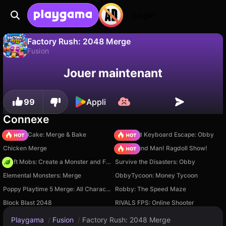
Login
Factory Rush: 2048 Merge
Fusion
Sauvegardez la
Non
Enregistrer
Jouer maintenant
Factory Rush: 2048 Merge est un jeu de fusion gratuit par Viktor Bielozorov. Joue-y en ligne sur Playgama.
progression !
99
Appli
Connexe
Piece of Cake: Merge & Bake
+1 Speed Keyboard Escape: Obby
Chicken Merge
Playground Man! Ragdoll Show!
Craft Mobs: Create a Monster and Fight!
Survive the Disasters: Obby
Elemental Monsters: Merge
ObbyTycoon: Money Tycoon
Poppy Playtime 5 Merge: All Characters
Robby: The Speed Maze
Block Blast 2048
RIVALS FPS: Online Shooter
Playgama
/
Fusion
/
Factory Rush: 2048 Merge