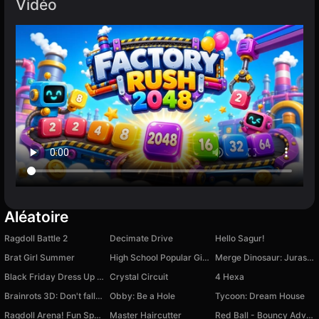
Vidéo
Aléatoire
Ragdoll Battle 2
Decimate Drive
Hello Sagur!
Brat Girl Summer
High School Popular Girls
Merge Dinosaur: Jurassic World
Black Friday Dress Up Selfie
Crystal Circuit
4 Hexa
Brainrots 3D: Don't fall down!
Obby: Be a Hole
Tycoon: Dream House
Ragdoll Arena! Fun Spear Battle!
Master Haircutter
Red Ball - Bouncy Adventure