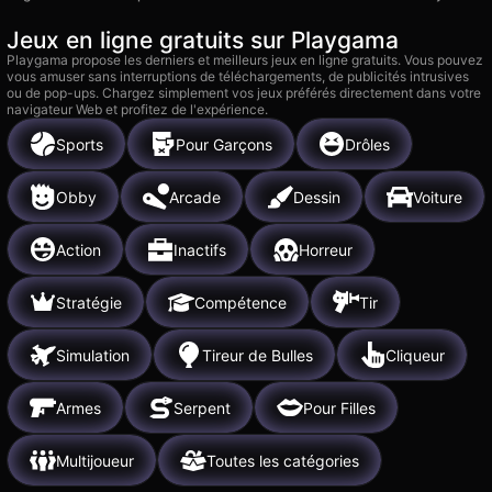
Jeux en ligne gratuits sur Playgama
Playgama propose les derniers et meilleurs jeux en ligne gratuits. Vous pouvez
vous amuser sans interruptions de téléchargements, de publicités intrusives
ou de pop-ups. Chargez simplement vos jeux préférés directement dans votre
navigateur Web et profitez de l'expérience.
Sports
Pour Garçons
Drôles
Obby
Arcade
Dessin
Voiture
Action
Inactifs
Horreur
Stratégie
Compétence
Tir
Simulation
Tireur de Bulles
Cliqueur
Armes
Serpent
Pour Filles
Multijoueur
Toutes les catégories