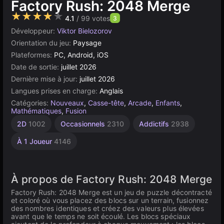
Factory Rush: 2048 Merge
★★★★★
4.1
/ 99 votes
3
Développeur:
Viktor Bielozorov
Orientation du jeu:
Paysage
Plateformes:
PC, Android, iOS
Date de sortie:
juillet 2026
Dernière mise à jour:
juillet 2026
Langues prises en charge:
Anglais
Catégories:
Nouveaux
,
Casse-tête
,
Arcade
,
Enfants
,
Mathématiques
,
Fusion
2D
1002
Occasionnels
2310
Addictifs
2938
À 1 Joueur
4146
À propos de Factory Rush: 2048 Merge
Factory Rush: 2048 Merge est un jeu de puzzle décontracté
et coloré où vous placez des blocs sur un terrain, fusionnez
des nombres identiques et créez des valeurs plus élevées
avant que le temps ne soit écoulé. Les blocs spéciaux