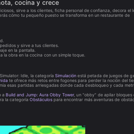
ota, cocina y crece
iosos, sirve a los clientes, ficha personal de confianza, decora el l
verás cómo tu pequeño puesto se transforma en un restaurante de
ad.
edidos y sirve a tus clientes.
aje en la pantalla.
 la obra en la cocina con un simple toque.
imulator: Idle, la categoría
Simulación
está petada de juegos de ge
mida
te ofrece más retos entre fogones para perder la noción del ti
ia esas partidas arriesgadas donde cada desbloqueo y cada met
jo a
Build and Jump: Aura Obby Tower
, un "obby" de apilar bloques
ra la categoría
Obstáculos
para encontrar más aventuras de obstá