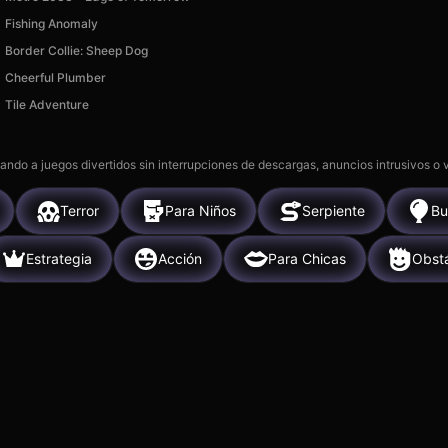
Fishing Anomaly
Border Collie: Sheep Dog
Cheerful Plumber
Tile Adventure
gando a juegos divertidos sin interrupciones de descargas, anuncios intrusivos o
Terror
Para Niños
Serpiente
Bu
Estrategia
Acción
Para Chicas
Obst