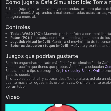
Cómo jugar a Cafe Simulator: Idle: Toma n
El bucle jugable es adictivo: coge comandas, prepara platos delic
amplía el menú. Si aprendes a malabarear todas estas tareas, 
categoría mundial.
Controles
Teclas WASD (PC)
: Muévete por la cafetería con total libert
Ratón (PC)
: Interactúa con todo — cocina, toma nota de los p
Joystick virtual (móvil)
: Controla el movimiento de tu person
Botones de acción / toque (móvil)
: Muévete y ponte manos a
Juegos que podrían gustarte
Si te ha enganchado el lado más "idle" y de simulación de Cafe S
y construcción que tienes que probar. Además, la colección
Co
Si buscas otro tipo de progresión,
Kick Lucky Blocks Online
prem
ganado cuentan.
Si lo tuyo es construir y superar desafíos de altura, échale un o
cuanto más alto llegues, más oro te llevas. O simplemente explo
por un tubo.
Vídeo