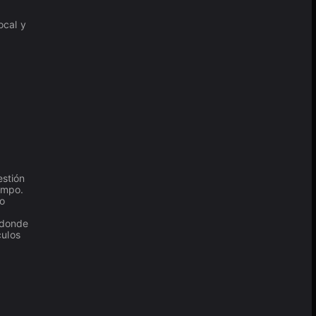
ocal y
stión
empo.
ro
 donde
culos