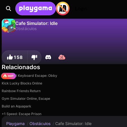
Login
Cafe Simulator: Idle
Obstáculos
No
Guardar
¡Guarda el progreso!
Cafe Simulator: Idle es un juego de obstáculos gratuito de Isterik. Juégalo en línea en Playgama.
158
Relacionados
+1 Speed Keyboard Escape: Obby
Kick Lucky Blocks Online
Rainbow Friends Return
Gym Simulator Online, Escape
Build an Aquapark
+1 Speed: Escape Prison
Playgama
/
Obstáculos
/
Cafe Simulator: Idle