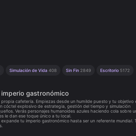
4
Simulación de Vida
408
Sin Fin
2849
Escritorio
5172
o imperio gastronómico
tu propia cafetería. Empiezas desde un humilde puesto y tu objetivo 
un cóctel explosivo de estrategia, gestión del tiempo y simulación
queños. Verás personajes humanoides azules haciendo cola sobre u
s le dan ese toque único a tu local.
ja y expande tu imperio gastronómico hasta ser un referente mundial.
s.