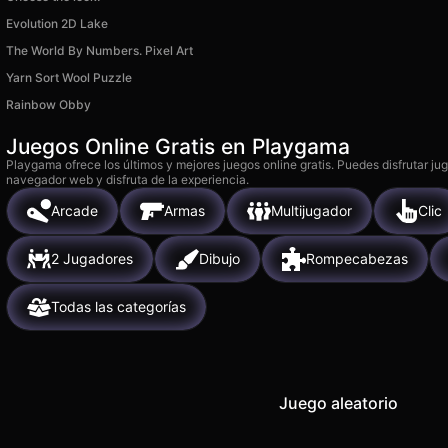
Evolution 2D Lake
The World By Numbers. Pixel Art
Yarn Sort Wool Puzzle
Rainbow Obby
Juegos Online Gratis en Playgama
Playgama ofrece los últimos y mejores juegos online gratis. Puedes disfrutar ju
navegador web y disfruta de la experiencia.
Arcade
Armas
Multijugador
Clic
2 Jugadores
Dibujo
Rompecabezas
Todas las categorías
Juego aleatorio