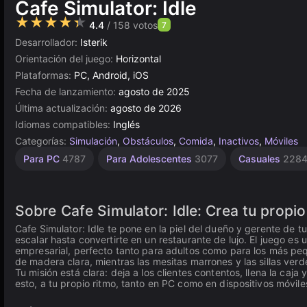
Cafe Simulator: Idle
★★★★★
4.4
/ 158 votos
7
Desarrollador:
Isterik
Orientación del juego:
Horizontal
Plataformas:
PC, Android, iOS
Fecha de lanzamiento:
agosto de 2025
Última actualización:
agosto de 2026
Idiomas compatibles:
Inglés
Categorías:
Simulación
,
Obstáculos
,
Comida
,
Inactivos
,
Móviles
Browser
Alta
Para PC
4787
Para Adolescentes
3077
Casuales
228
Calidad
5027
3572
Sobre Cafe Simulator: Idle: Crea tu propi
Cafe Simulator: Idle te pone en la piel del dueño y gerente de 
escalar hasta convertirte en un restaurante de lujo. El juego es 
empresarial, perfecto tanto para adultos como para los más pe
de madera clara, mientras las mesitas marrones y las sillas verde
Tu misión está clara: deja a los clientes contentos, llena la ca
esto, a tu propio ritmo, tanto en PC como en dispositivos móvile