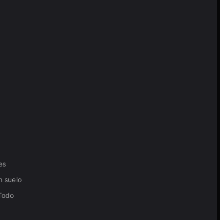
es
n suelo
 Todo