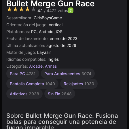
Bullet Merge Gun Race
★★★★★
4.1
/ 4472 votos
7
Desarrollador:
GirlsBoysGame
Orientación del juego:
Vertical
Plataformas:
PC, Android, iOS
Fecha de lanzamiento:
enero de 2023
Última actualización:
agosto de 2026
Motor de juego:
Layaair
Idiomas compatibles:
Inglés
Categorías:
Arcade
,
Armas
Desafiantes
Coleccionismo
Agilidad
Escritorio
Incrementales
Rusos
Sencillos
Browser
De 1
Para PC
4781
Para Adolescentes
3074
Jugador
1796
2593
5021
1573
5171
592
565
889
4144
Pantalla Completa
1040
Relajantes
1030
Adictivos
2938
Sin Fin
2848
Sobre Bullet Merge Gun Race: Fusiona
balas para conseguir una potencia de
fuego imparable