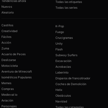
Tendencias ahora
Todas las etiquetas
Nuevos
Todas las series
Aleatorio
Castillos
K-Pop
Creatividad
Fuego
Fáciles
Crucigramas
Acción
Unity
Zuma
Flash
Acuario de Peces
Subway Surfers
Deslizarse
Excavación
Motocicleta
Acrobacias
Aventura de Minecraft
Laberinto
Isométricos Populares
Disparos de francotirador
Memes
Coches de Demolición
Compras
Helix
Medieval io
Obstáculos
Aviación
Navidad
Personajes
Todas las categorías