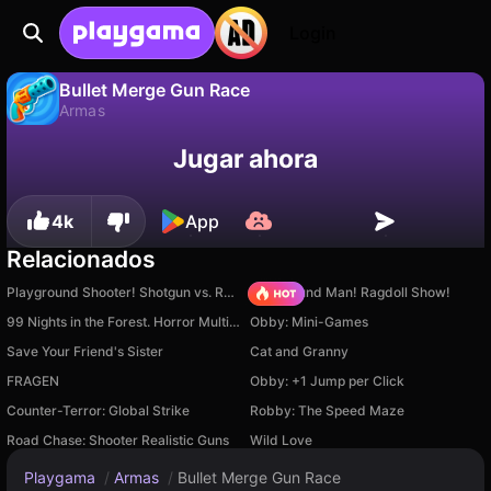
Login
Bullet Merge Gun Race
Armas
No
Guardar
¡Guarda el progreso!
Bullet Merge Gun Race es un juego de armas gratuito de GirlsBoysGame. Juégalo en línea en Playgama.
Jugar ahora
4k
App
Relacionados
Playground Shooter! Shotgun vs. Ragdolls!
Playground Man! Ragdoll Show!
99 Nights in the Forest. Horror Multiplayer
Obby: Mini-Games
Save Your Friend's Sister
Cat and Granny
FRAGEN
Obby: +1 Jump per Click
Counter-Terror: Global Strike
Robby: The Speed Maze
Road Chase: Shooter Realistic Guns
Wild Love
Playgama
/
Armas
/
Bullet Merge Gun Race