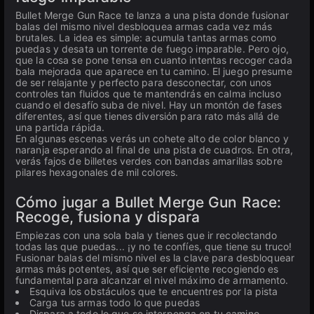
Bullet Merge Gun Race te lanza a una pista donde fusionar
balas del mismo nivel desbloquea armas cada vez más
brutales. La idea es simple: acumula tantas armas como
puedas y desata un torrente de fuego imparable. Pero ojo,
que la cosa se pone tensa en cuanto intentas recoger cada
bala mejorada que aparece en tu camino. El juego presume
de ser relajante y perfecto para desconectar, con unos
controles tan fluidos que te mantendrás en calma incluso
cuando el desafío suba de nivel. Hay un montón de fases
diferentes, así que tienes diversión para rato más allá de
una partida rápida.
En algunas escenas verás un cohete alto de color blanco y
naranja esperando al final de una pista de cuadros. En otra,
verás fajos de billetes verdes con bandas amarillas sobre
pilares hexagonales de mil colores.
Cómo jugar a Bullet Merge Gun Race:
Recoge, fusiona y dispara
Empiezas con una sola bala y tienes que ir recolectando
todas las que puedas... ¡y no te confíes, que tiene su truco!
Fusionar balas del mismo nivel es la clave para desbloquear
armas más potentes, así que ser eficiente recogiendo es
fundamental para alcanzar el nivel máximo de armamento.
Esquiva los obstáculos que te encuentres por la pista
Carga tus armas todo lo que puedas
Dispara a todo lo que se interponga en tu camino