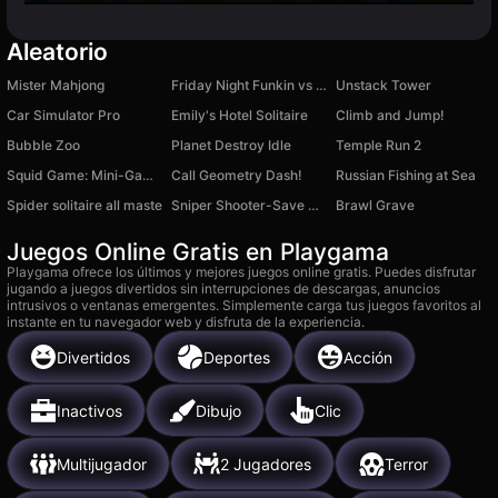
Aleatorio
Mister Mahjong
Friday Night Funkin vs Tricky
Unstack Tower
Car Simulator Pro
Emily's Hotel Solitaire
Climb and Jump!
Bubble Zoo
Planet Destroy Idle
Temple Run 2
Squid Game: Mini-Games Online
Call Geometry Dash!
Russian Fishing at Sea
Spider solitaire all maste
Sniper Shooter-Save The Fish
Brawl Grave
Juegos Online Gratis en Playgama
Playgama ofrece los últimos y mejores juegos online gratis. Puedes disfrutar
jugando a juegos divertidos sin interrupciones de descargas, anuncios
intrusivos o ventanas emergentes. Simplemente carga tus juegos favoritos al
instante en tu navegador web y disfruta de la experiencia.
Divertidos
Deportes
Acción
Inactivos
Dibujo
Clic
Multijugador
2 Jugadores
Terror